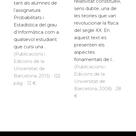
relativitat constitueix,
tant als alumnes de
sens dubte, una de
l’assignatura
les teories que van
Probabilitats i
revolucionar la física
Estadística del grau
del segle XX. En
d’Informàtica com a
aquest text es
qualsevol estudiant
presenten els
que cursi una ...
aspectes
(Publicacions i
fonamentals de l...
Edicions de la
(Publicacions i
Universitat de
Edicions de la
Barcelona, 2013) · 122
Universitat de
pàg. · 12 €
Barcelona, 2006) · 28
€