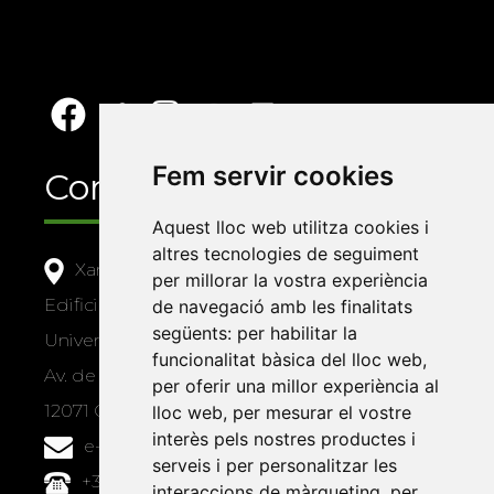
Fem servir cookies
Contacte
Aquest lloc web utilitza cookies i
altres tecnologies de seguiment
Xarxa Vives d'Universitats
per millorar la vostra experiència
Edifici Àgora
de navegació amb les finalitats
següents:
per habilitar la
Universitat Jaume I, local 10
funcionalitat bàsica del lloc web
,
Av. de Vicent Sos Baynat, s/n
per oferir una millor experiència al
12071 Castelló de la Plana
lloc web
,
per mesurar el vostre
interès pels nostres productes i
e-buc@vives.org
serveis i per personalitzar les
+34 964 72 89 93
interaccions de màrqueting
,
per