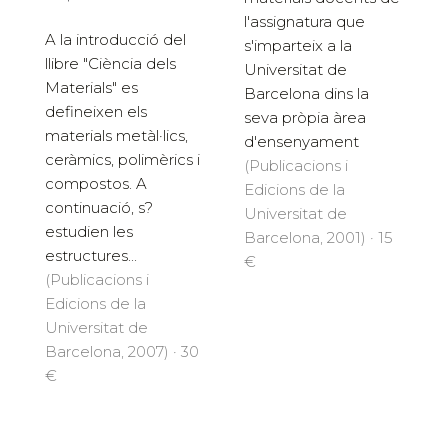
l'assignatura que
A la introducció del
s'imparteix a la
llibre "Ciència dels
Universitat de
Materials" es
Barcelona dins la
defineixen els
seva pròpia àrea
materials metàl·lics,
d'ensenyament
ceràmics, polimèrics i
(Publicacions i
compostos. A
Edicions de la
continuació, s?
Universitat de
estudien les
Barcelona, 2001) · 15
estructures...
€
(Publicacions i
Edicions de la
Universitat de
Barcelona, 2007) · 30
€