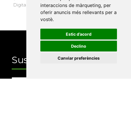
Digital Politècnica, 2008) · 8 €
interaccions de màrqueting
,
per
oferir anuncis més rellevants per a
vostè
.
Estic d’acord
Declino
Suscriu-te
Canviar preferències
La Xarxa Vives d’Universitats, com a
responsable, tractarà les vostres dades amb la
finalitat de gestionar la vostra subscripció i
informar-vos dels actes i activitats que
organitza la Xarxa Vives. Podeu exercir els