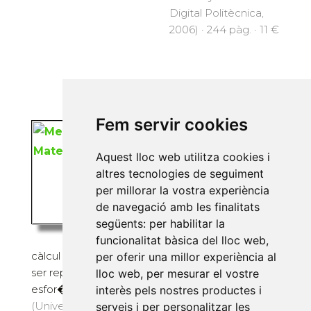
Digital Politècnica,
2006) · 244 pàg. · 11 €
Fem servir cookies
Digital:
Mecànica de
Materials
Aquest lloc web utilitza cookies i
altres tecnologies de seguiment
Rivera Amores, Juan José
per millorar la vostra experiència
La present col·lecció de
de navegació amb les finalitats
problemes ofereix una
següents:
per habilitar la
mostra d'exercicis de
funcionalitat bàsica del lloc web
,
càlcul bàsic en mecànica de materials que vol
per oferir una millor experiència al
ser representativa. S'hi analitzen els diferents
lloc web
,
per mesurar el vostre
esfor�...
interès pels nostres productes i
(Universitat Politècnica de Catalunya. Iniciativa
serveis i per personalitzar les