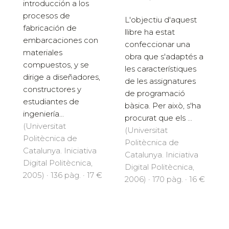
introducción a los
procesos de
L'objectiu d'aquest
fabricación de
llibre ha estat
embarcaciones con
confeccionar una
materiales
obra que s'adaptés a
compuestos, y se
les característiques
dirige a diseñadores,
de les assignatures
constructores y
de programació
estudiantes de
bàsica. Per això, s'ha
ingeniería...
procurat que els ...
(Universitat
(Universitat
Politècnica de
Politècnica de
Catalunya. Iniciativa
Catalunya. Iniciativa
Digital Politècnica,
Digital Politècnica,
2005) · 136 pàg. · 17 €
2006) · 170 pàg. · 16 €