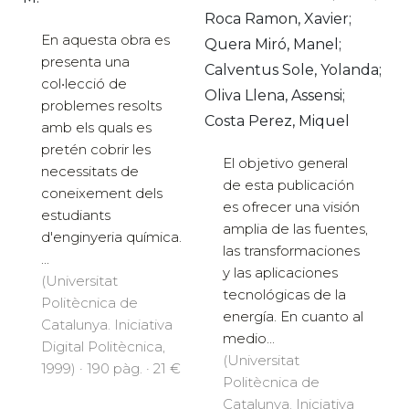
Roca Ramon, Xavier;
En aquesta obra es
Quera Miró, Manel;
presenta una
Calventus Sole, Yolanda;
col•lecció de
Oliva Llena, Assensi;
problemes resolts
Costa Perez, Miquel
amb els quals es
pretén cobrir les
El objetivo general
necessitats de
de esta publicación
coneixement dels
es ofrecer una visión
estudiants
amplia de las fuentes,
d'enginyeria química.
las transformaciones
...
y las aplicaciones
(Universitat
tecnológicas de la
Politècnica de
energía. En cuanto al
Catalunya. Iniciativa
medio...
Digital Politècnica,
(Universitat
1999) · 190 pàg. · 21 €
Politècnica de
Catalunya. Iniciativa