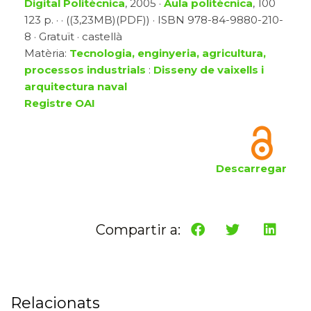
Digital Politècnica
, 2005 ·
Aula politècnica
, 100
123 p. · · ((3,23MB)(PDF)) · ISBN 978-84-9880-210-
8 · Gratuït · castellà
Matèria:
Tecnologia, enginyeria, agricultura,
processos industrials
:
Disseny de vaixells i
arquitectura naval
Registre OAI
Descarregar
Compartir a:
Relacionats