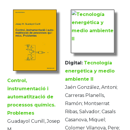
Digital:
Tecnología
energética y medio
ambiente II
Control,
Jaén González, Antoni;
instrumentació i
Carreras Planells,
automatització de
Ramón; Montserrat
processos químics.
Ribas, Salvador; Casals
Problemes
Casanova, Miquel;
Guadayol Cunill, Josep
Colomer Vilanova, Pere;
M.