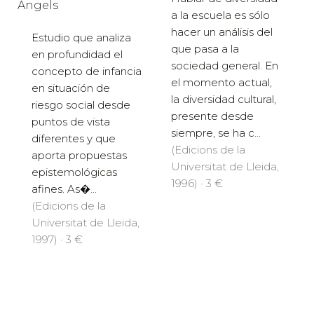
Àngels
a la escuela es sólo
hacer un análisis del
Estudio que analiza
que pasa a la
en profundidad el
sociedad general. En
concepto de infancia
el momento actual,
en situación de
la diversidad cultural,
riesgo social desde
presente desde
puntos de vista
siempre, se ha c...
diferentes y que
(Edicions de la
aporta propuestas
Universitat de Lleida,
epistemológicas
1996) · 3 €
afines. As�...
(Edicions de la
Universitat de Lleida,
1997) · 3 €