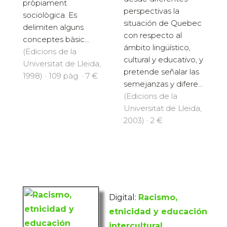
pròpiament
perspectivas la
sociològica. Es
situación de Quebec
delimiten alguns
con respecto al
conceptes bàsic...
ámbito lingüístico,
(Edicions de la
cultural y educativo, y
Universitat de Lleida,
pretende señalar las
1998) · 109 pàg. · 7 €
semejanzas y difere...
(Edicions de la
Universitat de Lleida,
2003) · 2 €
Digital:
Racismo,
etnicidad y educación
intercultural.