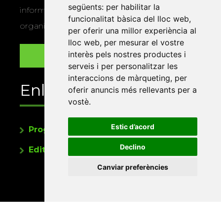
següents:
per habilitar la
informació sobre els actes i activitats que
funcionalitat bàsica del lloc web
,
organitza la Xarxa Vives.
per oferir una millor experiència al
lloc web
,
per mesurar el vostre
interès pels nostres productes i
serveis i per personalitzar les
interaccions de màrqueting
,
per
Enllaços
oferir anuncis més rellevants per a
vostè
.
Estic d’acord
Programa de publicacions
Declino
Editorials universitàries a Twitter
Canviar preferències