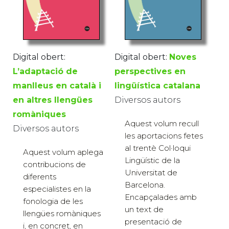
Digital obert:
Digital obert:
Noves
L’adaptació de
perspectives en
manlleus en català i
lingüística catalana
en altres llengües
Diversos autors
romàniques
Aquest volum recull
Diversos autors
les aportacions fetes
al trentè Col·loqui
Aquest volum aplega
Lingüístic de la
contribucions de
Universitat de
diferents
Barcelona.
especialistes en la
Encapçalades amb
fonologia de les
un text de
llengües romàniques
presentació de
i, en concret, en