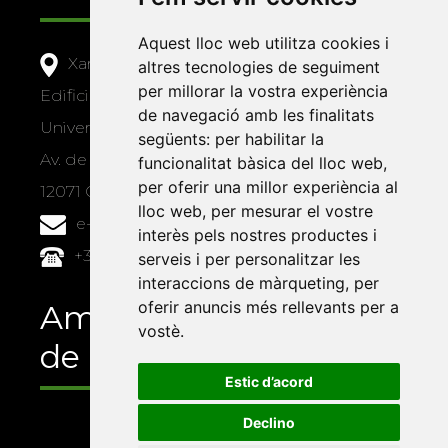
Aquest lloc web utilitza cookies i
Xarxa Vives d'Universitats
altres tecnologies de seguiment
per millorar la vostra experiència
Edifici Àgora
de navegació amb les finalitats
Universitat Jaume I, local 10
següents:
per habilitar la
Av. de Vicent Sos Baynat, s/n
funcionalitat bàsica del lloc web
,
per oferir una millor experiència al
12071 Castelló de la Plana
lloc web
,
per mesurar el vostre
e-buc@vives.org
interès pels nostres productes i
+34 964 72 89 93
serveis i per personalitzar les
interaccions de màrqueting
,
per
oferir anuncis més rellevants per a
Amb el suport
vostè
.
de
Estic d’acord
Declino