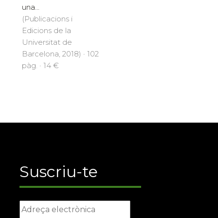
una...
(Publicacions i
Edicions de la
Universitat de
Barcelona, 2018) · 102
pàg. · 14 €
Suscriu-te