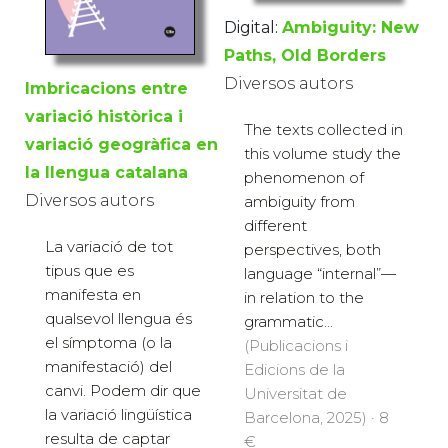
Digital:
Ambiguity: New
Paths, Old Borders
Diversos autors
Imbricacions entre
variació històrica i
The texts collected in
variació geogràfica en
this volume study the
la llengua catalana
phenomenon of
Diversos autors
ambiguity from
different
La variació de tot
perspectives, both
tipus que es
language “internal”—
manifesta en
in relation to the
qualsevol llengua és
grammatic...
el símptoma (o la
(Publicacions i
manifestació) del
Edicions de la
canvi. Podem dir que
Universitat de
la variació lingüística
Barcelona, 2025) · 8
resulta de captar
€