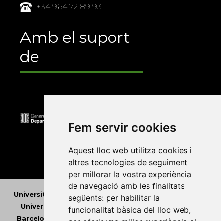
+34 964 72 89 93
Amb el suport
de
Fem servir cookies
Aquest lloc web utilitza cookies i
altres tecnologies de seguiment
per millorar la vostra experiència
de navegació amb les finalitats
Universitat Abat Oliba CEU
•
Universitat d'Alacant
•
següents:
per habilitar la
Universitat d'Andorra
•
Universitat Autònoma de
funcionalitat bàsica del lloc web
,
Barcelona
•
Universitat de Barcelona
•
Universitat