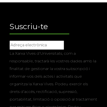
Suscriu-te
La Xarxa Vives d’Universitats, com a
responsable, tractarà les vostres dades amb la
finalitat de gestionar la vostra subscripció i
informar-vos dels actes i activitats que
organitza la Xarxa Vives. Podeu exercir els
drets d’accés, rectificació, supressió,
portabilitat, limitació o oposició al tractament
per mitjans físics o electrònics. Podeu