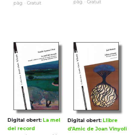
pàg. · Gratuït
pàg. · Gratuït
Digital obert:
La mel
Digital obert:
Llibre
del record
d'Amic de Joan Vinyoli