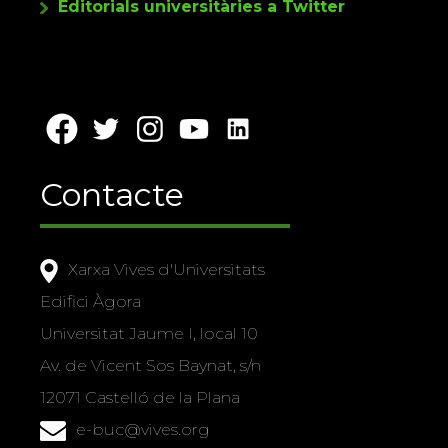
Editorials universitàries a Twitter
Contacte
Xarxa Vives d'Universitats
Edifici Àgora
Universitat Jaume I, local 10
Av. de Vicent Sos Baynat, s/n
12071 Castelló de la Plana
e-buc@vives.org