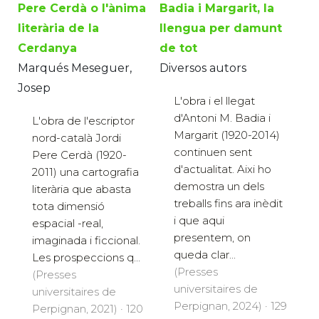
Pere Cerdà o l'ànima
Badia i Margarit, la
literària de la
llengua per damunt
Cerdanya
de tot
Marqués Meseguer,
Diversos autors
Josep
L'obra i el llegat
d'Antoni M. Badia i
L'obra de l'escriptor
Margarit (1920-2014)
nord-català Jordi
continuen sent
Pere Cerdà (1920-
d'actualitat. Aixi ho
2011) una cartografia
demostra un dels
literària que abasta
treballs fins ara inèdit
tota dimensió
i que aqui
espacial -real,
presentem, on
imaginada i ficcional.
queda clar...
Les prospeccions q...
(Presses
(Presses
universitaires de
universitaires de
Perpignan, 2024) · 129
Perpignan, 2021) · 120