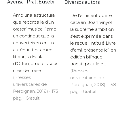
Ayensa i Prat, Eusebi
Diversos autors
Amb una estructura
De l'éminent poète
que recorda la d'un
catalan, Joan Vinyoli,
oratori musical i amb
la suprême ambition
un contingut que la
s'est exprimée dans
converteixen en un
le recueil intitulé Livre
autèntic testament
d'ami, présenté ici, en
literari, la Faula
édition bilingue,
d'Orfeu, amb els seus
traduit pour la p...
més de tres-c...
(Presses
(Presses
universitaires de
universitaires de
Perpignan, 2018) · 158
Perpignan, 2018) · 175
pàg. · Gratuït
pàg. · Gratuït