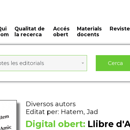
Qui
Qualitat de
Accés
Materials
Reviste
som
la recerca
obert
docents
Cerca
tes les editorials
Diversos autors
Editat per: Hatem, Jad
Digital obert:
Llibre d'