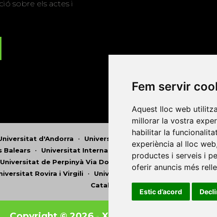
ió sobre els actes i
Fem servir coo
Aquest lloc web utilitz
millorar la vostra expe
habilitar la funcionalit
Universitat d'Andorra
•
Universitat Autònoma de Barcelona
experiència al lloc web
es Balears
•
Universitat Internacional de Catalunya
•
Univers
productes i serveis i p
Universitat de Perpinyà Via Domitia
•
Universitat Politècni
oferir anuncis més rell
niversitat Rovira i Virgili
•
Universitat de Sàsser
•
Universita
Catalunya
Estic d’acord
Decl
Copyright © 2026
-
Xarxa Vives d'Universit