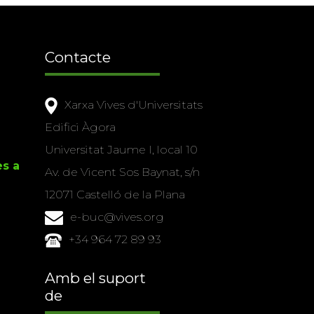
Contacte
Xarxa Vives d'Universitats
Edifici Àgora
Universitat Jaume I, local 10
es a
Av. de Vicent Sos Baynat, s/n
12071 Castelló de la Plana
e-buc@vives.org
+34 964 72 89 93
Amb el suport
de