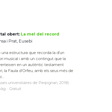
tal obert:
La mel del record
sa i Prat, Eusebi
una estructura que recorda la d'un
ori musical i amb un contingut que la
erteixen en un autèntic testament
rari, la Faula d'Orfeu, amb els seus més de
c...
sses universitaires de Perpignan, 2018) ·
àg. · Gratuït