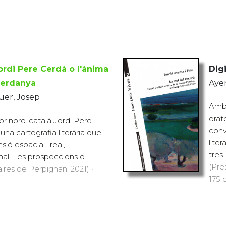
ordi Pere Cerdà o l'ànima
Digi
 Cerdanya
Ayen
er, Josep
Amb 
orat
tor nord-català Jordi Pere
conv
una cartografia literària que
lite
ió espacial -real,
tres-
nal. Les prospeccions q...
(Pre
aires de Perpignan, 2021) ·
175 p