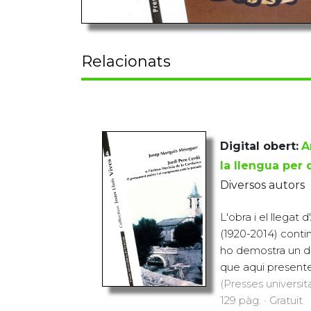
Relacionats
Digital obert:
A
la llengua per
Diversos autors
L'obra i el llegat 
(1920-2014) contin
ho demostra un dels
que aqui presente
(Presses universit
129 pàg. · Gratuït