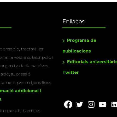
Enllaços
Programa de
ponsable, tractarà les
publicacions
nar la vostra subscripció i
Editorials universitàri
 organitza la Xarxa Vives.
Twitter
cació, supressió,
actament per mitjans físics
rmació addicional i
s
.
u que utilitzem les