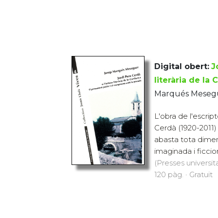
Digital obert:
J
literària de la
Marqués Mesegu
L'obra de l'escrip
Cerdà (1920-2011) 
abasta tota dimens
imaginada i ficcio
(Presses universit
120 pàg. · Gratuït