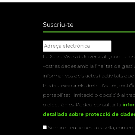
Suscriu-te
La Xarxa Vives d’Universitats, com a res
vostres dades amb la finalitat de gestio
informar-vos dels actes i activitats que
Podeu exercir els drets d’accés, rectifi
portabilitat, limitació o oposició al tr
o electrònics. Podeu consultar la
info
detallada sobre protecció de dade
Si marqueu aquesta casella, consenti