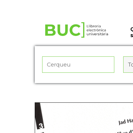
Actualitza les preferències de les cookies
To