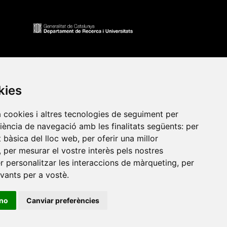
kies
a cookies i altres tecnologies de seguiment per
riència de navegació amb les finalitats següents:
per
at bàsica del lloc web
,
per oferir una millor
•
Universitat de Barcelona
•
Universitat CEU Cardenal
,
per mesurar el vostre interès pels nostres
itat Jaume I
•
Universitat de Lleida
•
Universitat Miguel
er personalitzar les interaccions de màrqueting
,
per
ca de Catalunya
•
Universitat Politècnica de València
•
evants per a vostè
.
t de València
•
Universitat de Vic - Universitat Central de
ino
Canviar preferències
ats