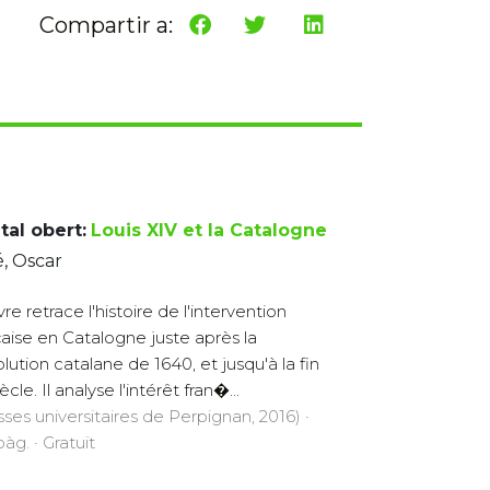
Compartir a:
tal obert:
Louis XIV et la Catalogne
, Oscar
vre retrace l'histoire de l'intervention
çaise en Catalogne juste après la
lution catalane de 1640, et jusqu'à la fin
ècle. Il analyse l'intérêt fran�...
sses universitaires de Perpignan, 2016) ·
àg. · Gratuït