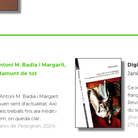
ntoni M. Badia i Margarit,
Digi
 damunt de tot
Jané
Ce li
fran
d'Antoni M. Badia i Margarit
Révo
uen sent d'actualitat. Aixi
du si
 treballs fins ara inèdit i
(Pre
m, on queda clar...
275 p
aires de Perpignan, 2024) ·