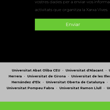
vostres dades per a enviar-vos informac
activitats que organitza la Xarxa Vives.
Universitat Abat Oliba CEU
•
Universitat d'Alacant
•
Herrera
•
Universitat de Girona
•
Universitat de les Ill
Hernández d'Elx
•
Universitat Oberta de Catalunya
•
Universitat Pompeu Fabra
•
Universitat Ramon Llull
•
U