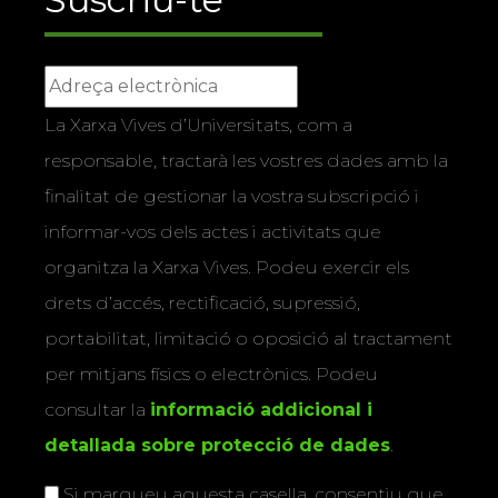
La Xarxa Vives d’Universitats, com a
responsable, tractarà les vostres dades amb la
finalitat de gestionar la vostra subscripció i
informar-vos dels actes i activitats que
organitza la Xarxa Vives. Podeu exercir els
drets d’accés, rectificació, supressió,
portabilitat, limitació o oposició al tractament
per mitjans físics o electrònics. Podeu
consultar la
informació addicional i
detallada sobre protecció de dades
.
Si marqueu aquesta casella, consentiu que