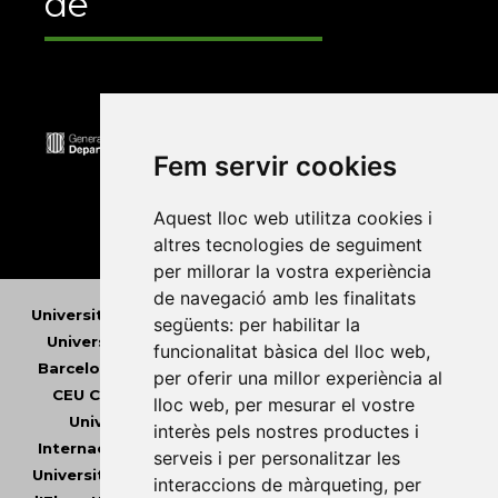
de
Fem servir cookies
Aquest lloc web utilitza cookies i
altres tecnologies de seguiment
per millorar la vostra experiència
de navegació amb les finalitats
Universitat Abat Oliba CEU
•
Universitat d'Alacant
•
següents:
per habilitar la
Universitat d'Andorra
•
Universitat Autònoma de
funcionalitat bàsica del lloc web
,
Barcelona
•
Universitat de Barcelona
•
Universitat
per oferir una millor experiència al
CEU Cardenal Herrera
•
Universitat de Girona
•
lloc web
,
per mesurar el vostre
Universitat de les Illes Balears
•
Universitat
interès pels nostres productes i
Internacional de Catalunya
•
Universitat Jaume I
•
serveis i per personalitzar les
Universitat de Lleida
•
Universitat Miguel Hernández
interaccions de màrqueting
,
per