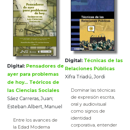
Digital:
Técnicas de las
Digital:
Pensadores de
Relaciones Públicas
ayer para problemas
Xifra Triadú, Jordi
de hoy... Teóricos de
Dominar las técnicas
las Ciencias Sociales
de expresión escrita,
Sáez Carreras, Juan;
oral y audiovisual
Esteban Albert, Manuel
como signos de
identidad
Entre los avances de
corporativa, entender
la Edad Moderna