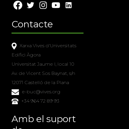
Contacte
Xarxa Vives d'Universitats
Edifici Àgora
Universitat Jaume I, local 10
Av. de Vicent Sos Baynat, s/n
12071 Castelló de la Plana
e-buc@vives.org
+34 964 72 89 93
Amb el suport