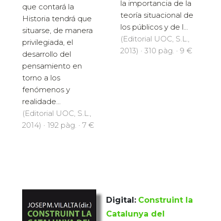
la importancia de la
que contará la
teoría situacional de
Historia tendrá que
los públicos y de l...
situarse, de manera
(Editorial UOC, S.L.,
privilegiada, el
2013) · 310 pàg. · 9 €
desarrollo del
pensamiento en
torno a los
fenómenos y
realidade...
(Editorial UOC, S.L.,
2014) · 192 pàg. · 7 €
Digital:
Construint la
Catalunya del