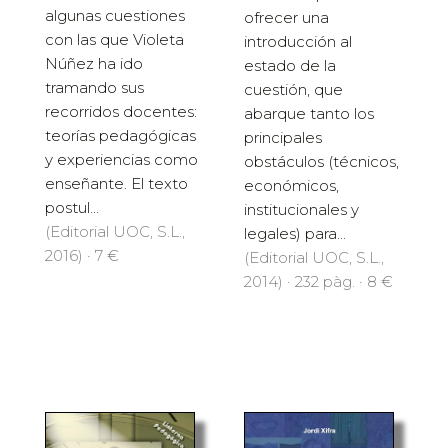
algunas cuestiones
ofrecer una
con las que Violeta
introducción al
Núñez ha ido
estado de la
tramando sus
cuestión, que
recorridos docentes:
abarque tanto los
teorías pedagógicas
principales
y experiencias como
obstáculos (técnicos,
enseñante. El texto
económicos,
postul...
institucionales y
(Editorial UOC, S.L.,
legales) para...
2016) · 7 €
(Editorial UOC, S.L.,
2014) · 232 pàg. · 8 €