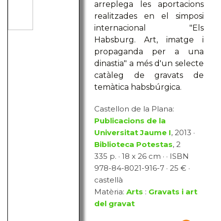
arreplega les aportacions
realitzades en el simposi
internacional "Els
Habsburg. Art, imatge i
propaganda per a una
dinastia" a més d'un selecte
catàleg de gravats de
temàtica habsbúrgica.
Castellon de la Plana:
Publicacions de la
Universitat Jaume I
, 2013 ·
Biblioteca Potestas
, 2
335 p. · 18 x 26 cm · · ISBN
978-84-8021-916-7 · 25 € ·
castellà
Matèria:
Arts
:
Gravats i art
del gravat