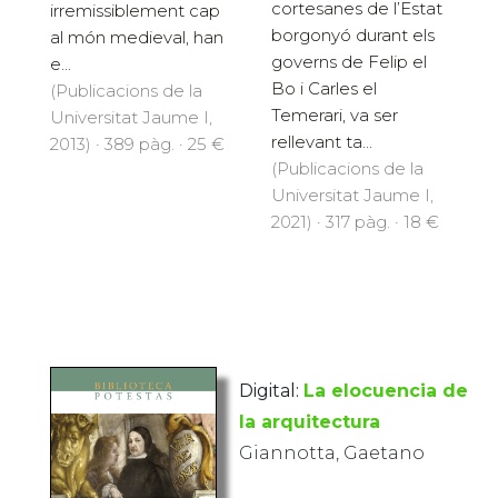
cortesanes de l’Estat
irremissiblement cap
borgonyó durant els
al món medieval, han
governs de Felip el
e...
Bo i Carles el
(Publicacions de la
Temerari, va ser
Universitat Jaume I,
rellevant ta...
2013) · 389 pàg. · 25 €
(Publicacions de la
Universitat Jaume I,
2021) · 317 pàg. · 18 €
Digital:
La elocuencia de
la arquitectura
Giannotta, Gaetano