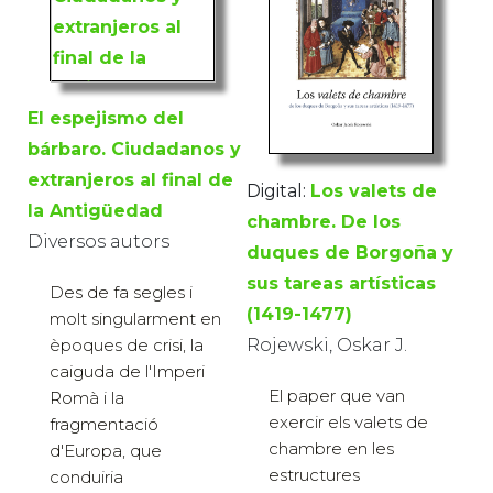
El espejismo del
bárbaro. Ciudadanos y
extranjeros al final de
Digital:
Los valets de
la Antigüedad
chambre. De los
Diversos autors
duques de Borgoña y
sus tareas artísticas
Des de fa segles i
(1419-1477)
molt singularment en
Rojewski, Oskar J.
èpoques de crisi, la
caiguda de l'Imperi
El paper que van
Romà i la
exercir els valets de
fragmentació
chambre en les
d'Europa, que
estructures
conduiria