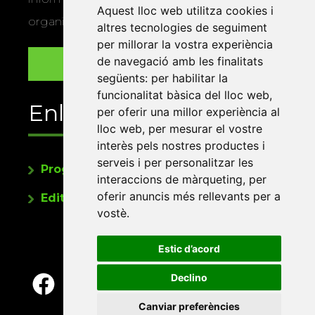
Aquest lloc web utilitza cookies i
organitza la Xarxa Vives.
altres tecnologies de seguiment
per millorar la vostra experiència
de navegació amb les finalitats
següents:
per habilitar la
funcionalitat bàsica del lloc web
,
Enllaços
per oferir una millor experiència al
lloc web
,
per mesurar el vostre
interès pels nostres productes i
serveis i per personalitzar les
Programa de publicacions
interaccions de màrqueting
,
per
oferir anuncis més rellevants per a
Editorials universitàries a Twitter
vostè
.
Estic d’acord
Declino
Canviar preferències