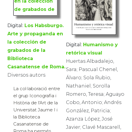
Digital:
Los Habsburgo.
Arte y propaganda en
la colección de
Digital:
Humanismo y
grabados de la
retórica visual
Biblioteca
Huertas Albadalejo,
Casanatense de Roma.
Sara; Pascual Chenel,
Diversos autors
Álvaro; Sola Rubio,
Nathaniel; Sorolla
La col·laboració entre
Romero, Teresa; Aguayo
el grup Iconografia i
Cobo, Antonio; Andrés
Història de l'Art de la
Universitat Jaume I i
González, Patricia;
la Biblioteca
Azanza López, José
Casanatense de
Javier; Clavé Mascarell,
Roma ha permés