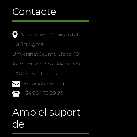
Contacte
Xarxa Vives d'Universitats
Edifici Àgora
Universitat Jaume I, local 10
Av. de Vicent Sos Baynat, s/n
12071 Castelló de la Plana
e-buc@vives.org
+34 964 72 89 93
Amb el suport
de