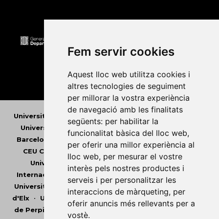
Fem servir cookies
Aquest lloc web utilitza cookies i
altres tecnologies de seguiment
per millorar la vostra experiència
de navegació amb les finalitats
Universitat Abat Oliba CEU
•
Universitat d'Alacant
•
següents:
per habilitar la
Universitat d'Andorra
•
Universitat Autònoma de
funcionalitat bàsica del lloc web
,
Barcelona
•
Universitat de Barcelona
•
Universitat
per oferir una millor experiència al
CEU Cardenal Herrera
•
Universitat de Girona
•
lloc web
,
per mesurar el vostre
Universitat de les Illes Balears
•
Universitat
interès pels nostres productes i
Internacional de Catalunya
•
Universitat Jaume I
•
serveis i per personalitzar les
Universitat de Lleida
•
Universitat Miguel Hernández
interaccions de màrqueting
,
per
d'Elx
•
Universitat Oberta de Catalunya
•
Universitat
oferir anuncis més rellevants per a
de Perpinyà Via Domitia
•
Universitat Politècnica de
vostè
.