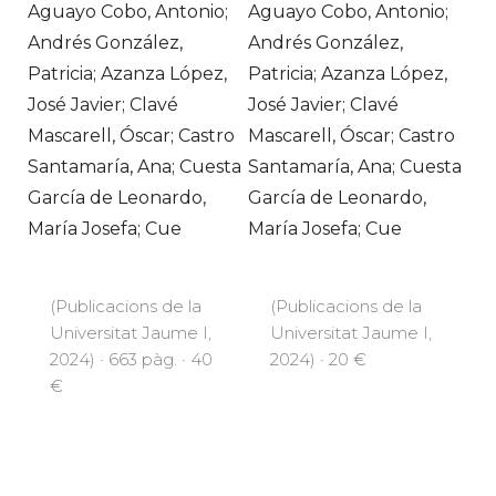
Aguayo Cobo, Antonio;
Aguayo Cobo, Antonio;
Andrés González,
Andrés González,
Patricia; Azanza López,
Patricia; Azanza López,
José Javier; Clavé
José Javier; Clavé
Mascarell, Óscar; Castro
Mascarell, Óscar; Castro
Santamaría, Ana; Cuesta
Santamaría, Ana; Cuesta
García de Leonardo,
García de Leonardo,
María Josefa; Cue
María Josefa; Cue
(Publicacions de la
(Publicacions de la
Universitat Jaume I,
Universitat Jaume I,
2024) · 663 pàg. · 40
2024) · 20 €
€