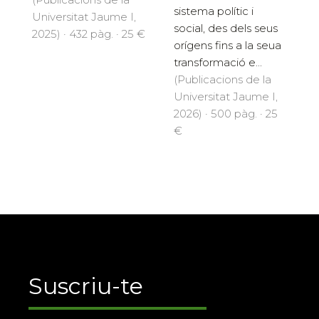
sistema polític i
Universitat Jaume I,
social, des dels seus
2025) · 432 pàg. · 25 €
orígens fins a la seua
transformació e...
(Publicacions de la
Universitat Jaume I,
2026) · 500 pàg. · 25
€
Suscriu-te