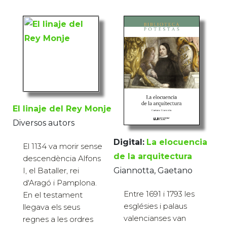
El linaje del Rey Monje
Diversos autors
Digital:
La elocuencia
El 1134 va morir sense
de la arquitectura
descendència Alfons
Giannotta, Gaetano
I, el Bataller, rei
d'Aragó i Pamplona.
Entre 1691 i 1793 les
En el testament
esglésies i palaus
llegava els seus
valencianses van
regnes a les ordres