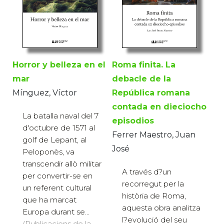
Horror y belleza en el
Roma finita. La
mar
debacle de la
Mínguez, Víctor
República romana
contada en dieciocho
La batalla naval del 7
episodios
d'octubre de 1571 al
Ferrer Maestro, Juan
golf de Lepant, al
José
Peloponès, va
transcendir allò militar
A través d?un
per convertir-se en
recorregut per la
un referent cultural
història de Roma,
que ha marcat
aquesta obra analitza
Europa durant se...
l?evolució del seu
(Publicacions de la