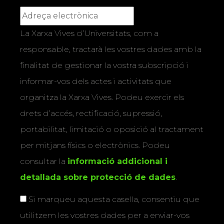
La Xarxa Vives d’Universitats, com a
responsable, tractarà les vostres dades amb la
finalitat de gestionar la vostra subscripció i
informar-vos dels actes i activitats que
organitza la Xarxa Vives. Podeu exercir els
drets d’accés, rectificació, supressió,
portabilitat, limitació o oposició al tractament
per mitjans físics o electrònics. Podeu
consultar la
informació addicional i
detallada sobre protecció de dades
.
Si marqueu aquesta casella, consentiu que
utilitzem les vostres dades per a enviar-vos