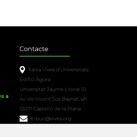
Contacte
Xarxa Vives d'Universitats
Edifici Àgora
Universitat Jaume I, local 10
es a
Av. de Vicent Sos Baynat, s/n
12071 Castelló de la Plana
e-buc@vives.org
+34 964 72 89 93