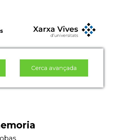
s
Cerca avançada
memoria
fobas