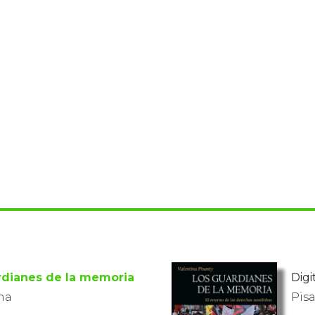
rdianes de la memoria
Digit
ina
Pisa