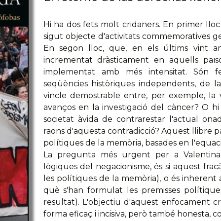
Hi ha dos fets molt cridaners. En primer lloc
sigut objecte d'activitats commemoratives ge
En segon lloc, que, en els últims vint any
incrementat dràsticament en aquells païs
implementat amb més intensitat. Són fe
seqüències històriques independents, de l
vincle demostrable entre, per exemple, la vi
avanços en la investigació del càncer? O hi
societat àvida de contrarestar l'actual on
raons d'aquesta contradicció? Aquest llibre pa
polítiques de la memòria, basades en l'equació
La pregunta més urgent per a Valentina P
lògiques del negacionisme, és si aquest fracà
les polítiques de la memòria), o és inherent 
què s'han formulat les premisses polítiqu
resultat). L'objectiu d'aquest enfocament cr
forma eficaç i incisiva, però també honesta, cons