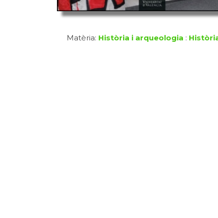
Matèria:
Història i arqueologia
:
Històri