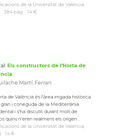
licacions de la Universitat de València,
 · 384 pàg. · 14 €
al:
Els constructors de l'Horta de
ència
ilache Martí, Ferran
rta de València és l'àrea irrigada històrica
gran i coneguda de la Mediterrània
dental i s'ha discutit durant molt de
s quins n'eren realment els orígen...
licacions de la Universitat de València,
) · 14 €