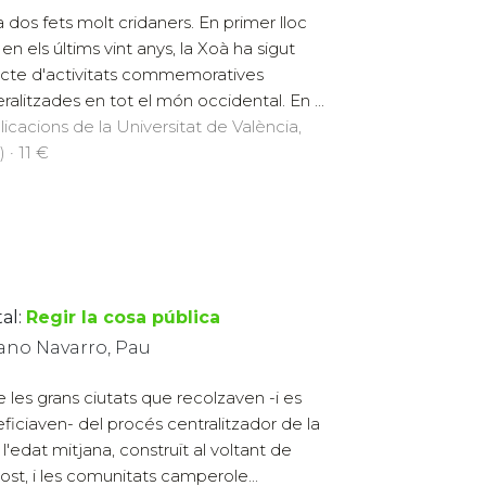
a dos fets molt cridaners. En primer lloc
en els últims vint anys, la Xoà ha sigut
cte d'activitats commemoratives
ralitzades en tot el món occidental. En ...
licacions de la Universitat de València,
 · 11 €
al:
Regir la cosa pública
iano Navarro, Pau
e les grans ciutats que recolzaven -i es
ficiaven- del procés centralitzador de la
 l'edat mitjana, construït al voltant de
post, i les comunitats camperole...