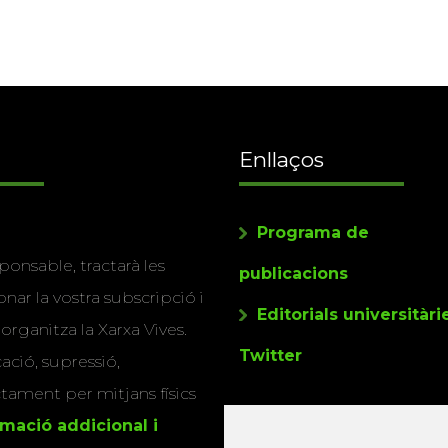
Enllaços
Programa de
ponsable, tractarà les
publicacions
nar la vostra subscripció i
Editorials universitàri
 organitza la Xarxa Vives.
Twitter
cació, supressió,
actament per mitjans físics
rmació addicional i