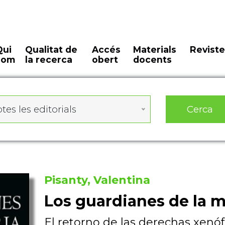
Qui
Qualitat de
Accés
Materials
Reviste
som
la recerca
obert
docents
Cerca
tes les editorials
Pisanty, Valentina
Los guardianes de la 
El retorno de las derechas xenó