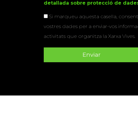
detallada sobre protecció de dade
Si marqueu aquesta casella, consenti
vostres dades per a enviar-vos informac
activitats que organitza la Xarxa Vives.
Universitat Abat Oliba CEU
•
Universitat d'Alacant
•
Herrera
•
Universitat de Girona
•
Universitat de les Ill
Hernández d'Elx
•
Universitat Oberta de Catalunya
•
Universitat Pompeu Fabra
•
Universitat Ramon Llull
•
U