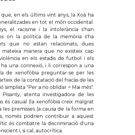
 que, en els últims vint anys, la Xoà ha
neralitzades en tot el món occidental.
s, el racisme i la intolerància s'han
os on la política de la memòria s'ha
ts que no estan relacionats, dues
a mateixa manera que no existeix cap
olència en els estadis de futbol i els
 ha una connexió, i li correspon a una
ada de xenofòbia preguntar-se per les
rteix de la constatació del fracàs de les
 simplista "Per a no oblidar = Mai més".
isanty, atenta investigadora de les
s és casual (la xenofòbia creix malgrat
a les premisses (a causa de la forma en
es, només podrien contribuir a aquest
ític és combatre la discriminació d'una
cient i, si cal, autocrítica.