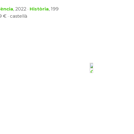
lència
, 2022 ·
Història
, 199
 € · castellà