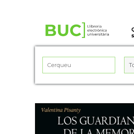
Actualitza les preferències de les cookies
To