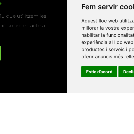
s
.
Fem servir coo
u que utilitzem les
Aquest lloc web utilitz
ió sobre els actes i
millorar la vostra expe
habilitar la funcionalit
experiència al lloc web
productes i serveis i p
oferir anuncis més rell
Estic d’acord
Decl
Universitat d'Andorra
•
Universitat Autònoma de Barcelona
es Balears
•
Universitat Internacional de Catalunya
•
Univers
Universitat de Perpinyà Via Domitia
•
Universitat Politècni
niversitat Rovira i Virgili
•
Universitat de Sàsser
•
Universita