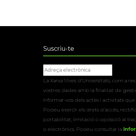
Suscriu-te
La Xarxa Vives d’Universitats, com a res
vostres dades amb la finalitat de gestio
informar-vos dels actes i activitats que
Podeu exercir els drets d’accés, rectifi
portabilitat, limitació o oposició al tr
o electrònics. Podeu consultar la
info