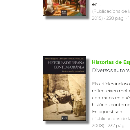
en ...
(Publicacions de l
2015) · 238 pàg. · 
Historias de 
Diversos autors
Els articles inclo
reflecteixen molt
contextos en què 
històries contemp
En aquest sen...
(Publicacions de l
2008) · 232 pàg. ·