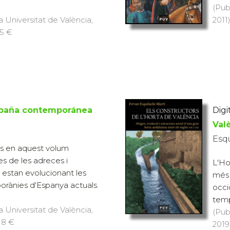
(Pub
a Universitat de València,
2011)
15 €
España contemporánea
Digit
Val
Esqu
sos en aquest volum
es de les adreces i
L'Ho
estan evolucionant les
més 
orànies d'Espanya actuals.
occi
temp
a Universitat de València,
(Pub
 18 €
2019