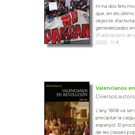
Hi ha dos fets mol
que, en els últims 
objecte d'activi
generalitzades en 
(Publicacions de l
2022) · 11 €
Valencianos en
Diversos autors
L'any 1808 va ser
precipitar la caig
espanyol. El proc
de les classes po