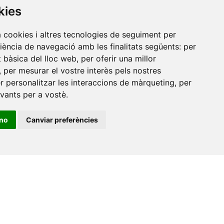
kies
Amb el suport
de
a cookies i altres tecnologies de seguiment per
riència de navegació amb les finalitats següents:
per
at bàsica del lloc web
,
per oferir una millor
,
per mesurar el vostre interès pels nostres
er personalitzar les interaccions de màrqueting
,
per
evants per a vostè
.
ino
Canviar preferències
•
Universitat de Barcelona
•
Universitat CEU Cardenal
itat Jaume I
•
Universitat de Lleida
•
Universitat Miguel
ca de Catalunya
•
Universitat Politècnica de València
•
t de València
•
Universitat de Vic - Universitat Central de