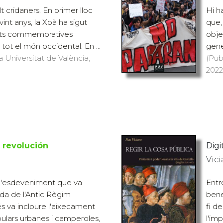
t cridaners. En primer lloc
Hi h
vint anys, la Xoà ha sigut
que, 
tats commemoratives
obje
tot el món occidental. En ...
gene
a Universitat de València,
(Pub
2022)
 revolución
Digit
Vic
 l'esdeveniment que va
Entr
uda de l'Antic Règim
bene
és va incloure l'aixecament
fi de
pulars urbanes i camperoles,
l'im