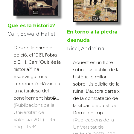
Què és la història?
En torno a la piedra
Carr, Edward Hallet
desnuda
Des de la primera
Ricci, Andreina
edició, el 1961, l'obra
d'E. H. Carr “Què és la
Aquest és un llibre
història?” ha
sobre l'ús públic de la
esdevingut una
història, o millor,
introducció clàssica a
sobre l'ús públic de la
la naturalesa del
ruïna. L'autora parteix
coneixement hist�...
de la constatació de
(Publicacions de la
la situació actual de
Universitat de
Roma on imp...
València, 2011) · 194
(Publicacions de la
pàg. · 15 €
Universitat de