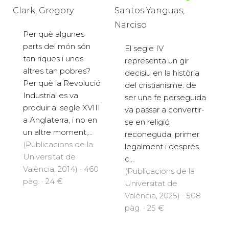
Clark, Gregory
Santos Yanguas,
Narciso
Per què algunes
parts del món són
El segle IV
tan riques i unes
representa un gir
altres tan pobres?
decisiu en la història
Per què la Revolució
del cristianisme: de
Industrial es va
ser una fe perseguida
produir al segle XVIII
va passar a convertir-
a Anglaterra, i no en
se en religió
un altre moment,...
reconeguda, primer
(Publicacions de la
legalment i després
Universitat de
c...
València, 2014) · 460
(Publicacions de la
pàg. · 24 €
Universitat de
València, 2025) · 508
pàg. · 25 €