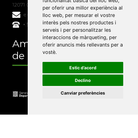
funcionalitat bàsica del lloc web
,
12071 Castelló de la Plana
per oferir una millor experiència al
e-buc@vives.org
lloc web
,
per mesurar el vostre
interès pels nostres productes i
+34 964 72 89 93
serveis i per personalitzar les
interaccions de màrqueting
,
per
Amb el suport
oferir anuncis més rellevants per a
vostè
.
de
Estic d’acord
Declino
Canviar preferències