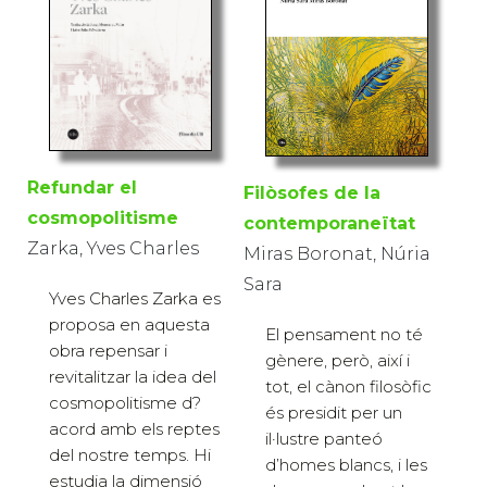
Refundar el
Filòsofes de la
cosmopolitisme
contemporaneïtat
Zarka, Yves Charles
Miras Boronat, Núria
Sara
Yves Charles Zarka es
proposa en aquesta
El pensament no té
obra repensar i
gènere, però, així i
revitalitzar la idea del
tot, el cànon filosòfic
cosmopolitisme d?
és presidit per un
acord amb els rep­tes
il·lustre panteó
del nostre temps. Hi
d’homes blancs, i les
estudia la dimensió