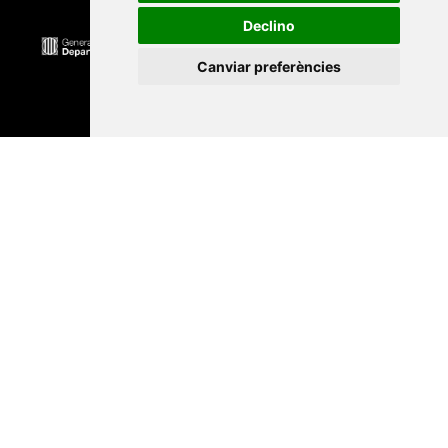
Declino
Canviar preferències
Universitat Abat Oliba CEU
•
Universitat d'Alacant
•
Universitat d'Andorra
•
Universitat Autònoma de
Barcelona
•
Universitat de Barcelona
•
Universitat
CEU Cardenal Herrera
•
Universitat de Girona
•
Universitat de les Illes Balears
•
Universitat
Internacional de Catalunya
•
Universitat Jaume I
•
Universitat de Lleida
•
Universitat Miguel Hernández
d'Elx
•
Universitat Oberta de Catalunya
•
Universitat
de Perpinyà Via Domitia
•
Universitat Politècnica de
Catalunya
•
Universitat Politècnica de València
•
Universitat Pompeu Fabra
•
Universitat Ramon Llull
•