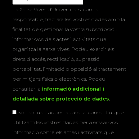
La Xarxa Vives d’Universitats, com a
responsable, tractarà les vostres dades amb la
finalitat de gestionar la vostra subscripció i
informar-vos dels actes i activitats que
organitza la Xarxa Vives. Podeu exercir els
drets d’accés, rectificació, supressió,
portabilitat, limitació o oposició al tractament
per mitjans físics o electrònics. Podeu
consultar la
informació addicional i
detallada sobre protecció de dades
.
Si marqueu aquesta casella, consentiu que
utilitzem les vostres dades per a enviar-vos
informació sobre els actes i activitats que