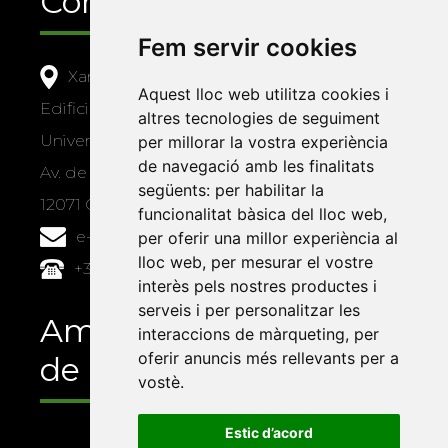
Contacte
Fem servir cookies
Xarxa Vives d'Universitats
Aquest lloc web utilitza cookies i
Edifici Àgora
altres tecnologies de seguiment
Universitat Jaume I, local 10
per millorar la vostra experiència
de navegació amb les finalitats
Av. de Vicent Sos Baynat, s/n
següents:
per habilitar la
12071 Castelló de la Plana
funcionalitat bàsica del lloc web
,
e-buc@vives.org
per oferir una millor experiència al
lloc web
,
per mesurar el vostre
+34 964 72 89 93
interès pels nostres productes i
serveis i per personalitzar les
Amb el suport
interaccions de màrqueting
,
per
oferir anuncis més rellevants per a
de
vostè
.
Estic d’acord