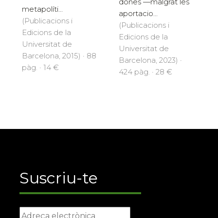
dones —malgrat les
metapolíti...
aportacio...
(Publicacions i
(Publicacions i
Edicions de la
Edicions de la
Universitat de
Universitat de
Barcelona, 2015) · 88
Barcelona, 2023) ·
pàg. · 14 €
424 pàg. · 28 €
Suscriu-te