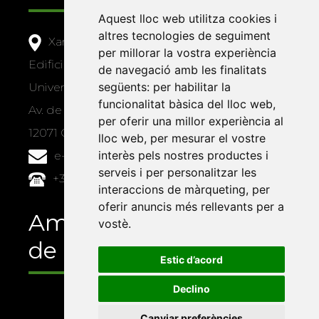
Aquest lloc web utilitza cookies i
altres tecnologies de seguiment
Xarxa Vives d'Universitats
per millorar la vostra experiència
Edifici Àgora
de navegació amb les finalitats
següents:
per habilitar la
Universitat Jaume I, local 10
funcionalitat bàsica del lloc web
,
Av. de Vicent Sos Baynat, s/n
per oferir una millor experiència al
12071 Castelló de la Plana
lloc web
,
per mesurar el vostre
interès pels nostres productes i
e-buc@vives.org
serveis i per personalitzar les
+34 964 72 89 93
interaccions de màrqueting
,
per
oferir anuncis més rellevants per a
Amb el suport
vostè
.
de
Estic d’acord
Declino
Canviar preferències