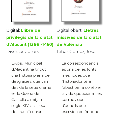
Digital:
Llibre de
Digital obert:
Lletres
privilegis de la ciutat
missives de la ciutat
d'Alacant (1366 -1450)
de València
Diversos autors
Tébar Gómez, José
L'Arxiu Municipal
La correspondència
d'Alacant ha tingut
és una de les fonts
una història plena de
més riques que
desgràcies, que van
l'historiador té a
des de la seua crema
l'abast per a conèixer
en la Guerra de
la vida quotidiana i les
Castella a mitjan
cosmovisions
segle XIV, a la seua
d'aquells que
destrucció duran...
escrivien en èpoques