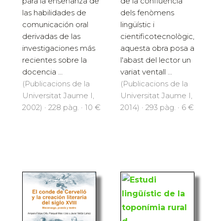
para la enseñanza de
de la confluència
las habilidades de
dels fenòmens
comunicación oral
lingüístic i
derivadas de las
cientificotecnològic,
investigaciones más
aquesta obra posa a
recientes sobre la
l'abast del lector un
docencia ...
variat ventall ...
(Publicacions de la
(Publicacions de la
Universitat Jaume I,
Universitat Jaume I,
2002) · 228 pàg. · 10 €
2014) · 293 pàg. · 6 €