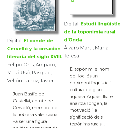
Digital:
Estudi lingüístic
de la toponímia rural
d'Onda
Digital:
El conde de
Àlvaro Martí, Maria
Cervelló y la creación
Teresa
literaria del siglo XVIII.
Felipo Orts, Amparo;
El topònim, el nom
Mas i Usó, Pasqual;
del lloc, és un
Vellón Lahoz, Javier
patrimoni lingüistic i
cultural de gran
Juan Basilio de
riquesa. Aquest llibre
Castellví, comte de
analitza l'origen, la
Cervelló, membre de
motivació i la
la noblesa valenciana,
significació dels
va ser una figura
topònims rurals ...