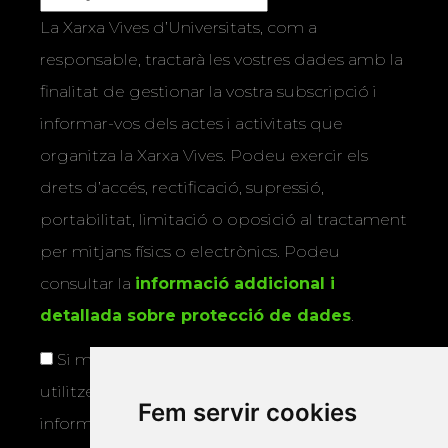
La Xarxa Vives d’Universitats, com a
responsable, tractarà les vostres dades amb la
finalitat de gestionar la vostra subscripció i
informar-vos dels actes i activitats que
organitza la Xarxa Vives. Podeu exercir els
drets d’accés, rectificació, supressió,
portabilitat, limitació o oposició al tractament
per mitjans físics o electrònics. Podeu
consultar la
informació addicional i
detallada sobre protecció de dades
.
Si marqueu aquesta casella, consentiu que
utilitzem les vostres dades per a enviar-vos
Fem servir cookies
informació sobre els actes i activitats que