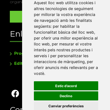
organitza la Xarxa Vives.
Aquest lloc web utilitza cookies i
altres tecnologies de seguiment
per millorar la vostra experiència
de navegació amb les finalitats
següents:
per habilitar la
Enllaços
funcionalitat bàsica del lloc web
,
per oferir una millor experiència al
lloc web
,
per mesurar el vostre
interès pels nostres productes i
Programa de publicacions
serveis i per personalitzar les
interaccions de màrqueting
,
per
Editorials universitàries a Twitter
oferir anuncis més rellevants per a
vostè
.
Estic d’acord
Declino
Canviar preferències
Contacte