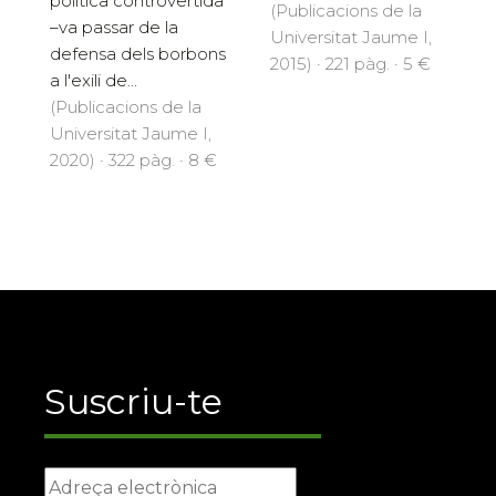
política controvertida
(Publicacions de la
–va passar de la
Universitat Jaume I,
defensa dels borbons
2015) · 221 pàg. · 5 €
a l'exili de...
(Publicacions de la
Universitat Jaume I,
2020) · 322 pàg. · 8 €
Suscriu-te