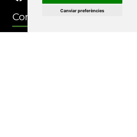
Canviar preferències
Contacte
Xarxa Vives d'Universitats
Edifici Àgora
Universitat Jaume I, local 10
Av. de Vicent Sos Baynat, s/n
12071 Castelló de la Plana
e-buc@vives.org
+34 964 72 89 93
Amb el suport
de