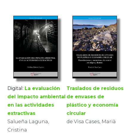
Digital:
La evaluación
Traslados de residuos
del impacto ambiental
de envases de
en las actividades
plástico y economía
extractivas
circular
Salueña Laguna,
de Visa Cases, Marià
Cristina