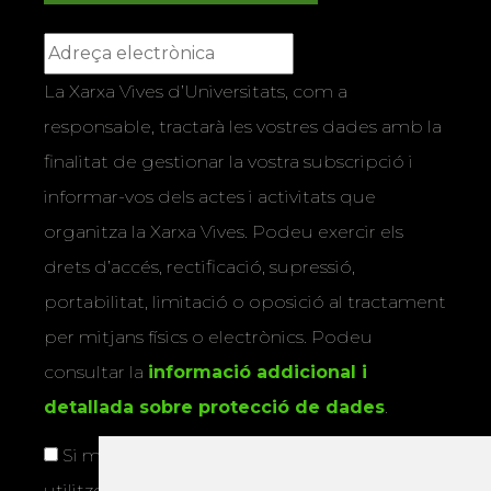
La Xarxa Vives d’Universitats, com a
responsable, tractarà les vostres dades amb la
finalitat de gestionar la vostra subscripció i
informar-vos dels actes i activitats que
organitza la Xarxa Vives. Podeu exercir els
drets d’accés, rectificació, supressió,
portabilitat, limitació o oposició al tractament
per mitjans físics o electrònics. Podeu
consultar la
informació addicional i
detallada sobre protecció de dades
.
Si marqueu aquesta casella, consentiu que
utilitzem les vostres dades per a enviar-vos