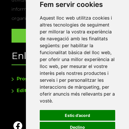
Fem servir cookies
informació sobre els actes i activitats que
Aquest lloc web utilitza cookies i
organitza la Xarxa Vives.
altres tecnologies de seguiment
per millorar la vostra experiència
de navegació amb les finalitats
següents:
per habilitar la
funcionalitat bàsica del lloc web
,
Enllaços
per oferir una millor experiència al
lloc web
,
per mesurar el vostre
interès pels nostres productes i
Programa de publicacions
serveis i per personalitzar les
interaccions de màrqueting
,
per
Editorials universitàries a Twitter
oferir anuncis més rellevants per a
vostè
.
Estic d’acord
Declino