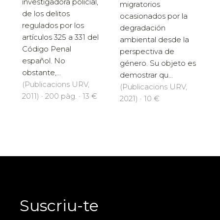
investigadora policial,
migratorios
de los delitos
ocasionados por la
regulados por los
degradación
artículos 325 a 331 del
ambiental desde la
Código Penal
perspectiva de
español. No
género. Su objeto es
obstante,...
demostrar qu...
(Publicacions URV,
(Publicacions URV,
2011) · 200 pàg. · 13 €
2021) · 10 €
Suscriu-te