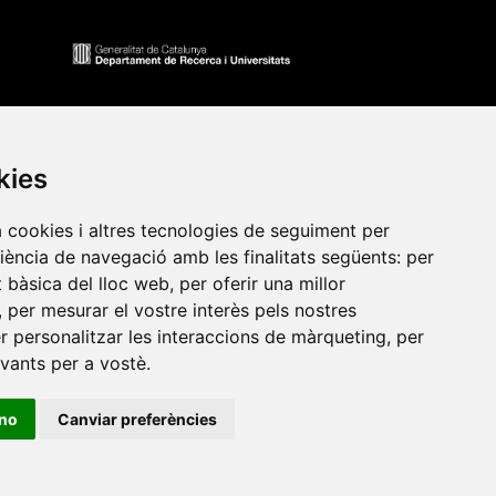
kies
a cookies i altres tecnologies de seguiment per
riència de navegació amb les finalitats següents:
per
at bàsica del lloc web
,
per oferir una millor
,
per mesurar el vostre interès pels nostres
•
Universitat de Barcelona
•
Universitat CEU Cardenal
er personalitzar les interaccions de màrqueting
,
per
itat Jaume I
•
Universitat de Lleida
•
Universitat Miguel
evants per a vostè
.
ca de Catalunya
•
Universitat Politècnica de València
•
t de València
•
Universitat de Vic - Universitat Central de
ino
Canviar preferències
ats