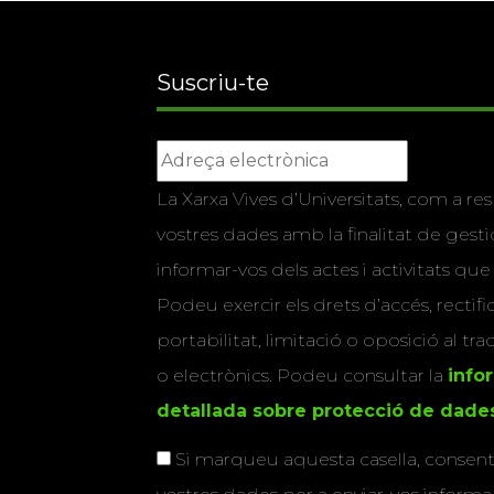
Suscriu-te
La Xarxa Vives d’Universitats, com a res
vostres dades amb la finalitat de gestio
informar-vos dels actes i activitats que
Podeu exercir els drets d’accés, rectifi
portabilitat, limitació o oposició al tr
o electrònics. Podeu consultar la
info
detallada sobre protecció de dade
Si marqueu aquesta casella, consenti