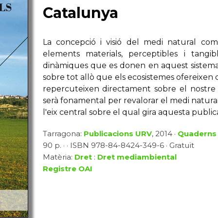
Catalunya
La concepció i visió del medi natural co
elements materials, perceptibles i tang
dinàmiques que es donen en aquest sistema 
sobre tot allò que els ecosistemes ofereixen 
repercuteixen directament sobre el nostre
serà fonamental per revalorar el medi natural 
l'eix central sobre el qual gira aquesta public
Tarragona:
Publicacions URV
, 2014 ·
Quaderns 
90 p. · · ISBN 978-84-8424-349-6 · Gratuït
Matèria:
Dret
:
Dret mediambiental
Registre OAI