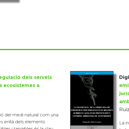
regulació dels serveis
Digi
s ecosistemes a
emi
jur
amb
Ruiz
sió del medi natural com una
és enllà dels elements
La i
bles i tangibles és la clau