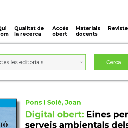
Qui
Qualitat de
Accés
Materials
Reviste
som
la recerca
obert
docents
Cerca
tes les editorials
Pons i Solé, Joan
Digital obert:
Eines per
serveis ambientals del