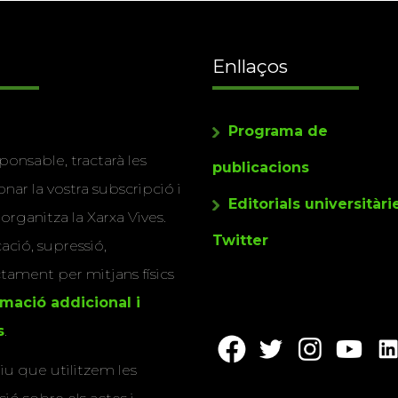
Enllaços
Programa de
ponsable, tractarà les
publicacions
nar la vostra subscripció i
Editorials universitàri
 organitza la Xarxa Vives.
Twitter
cació, supressió,
actament per mitjans físics
rmació addicional i
s
.
u que utilitzem les