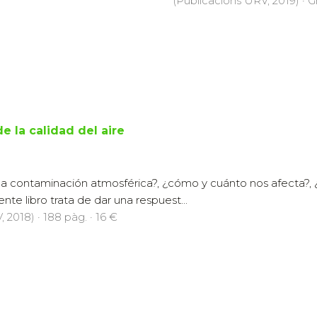
(Publicacions URV, 2019) · Gr
e la calidad del aire
la contaminación atmosférica?, ¿cómo y cuánto nos afecta?, 
nte libro trata de dar una respuest...
 2018) · 188 pàg. · 16 €