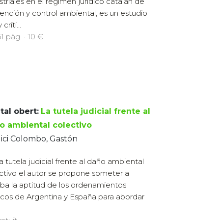
striales en el régimen jurídico catalán de
ención y control ambiental, es un estudio
ríti...
1 pàg. · 10 €
tal obert:
La tutela judicial frente al
o ambiental colectivo
ici Colombo, Gastón
a tutela judicial frente al daño ambiental
ctivo el autor se propone someter a
ba la aptitud de los ordenamientos
dicos de Argentina y España para abordar