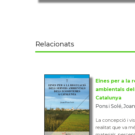
Relacionats
Eines per a la 
ambientals del
Catalunya
Pons i Solé, Joan
La concepció i vi
realitat que va m
materials, percepti