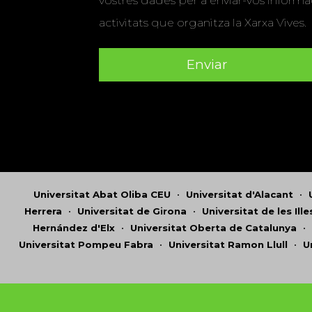
vostres dades per a enviar-vos informac
activitats que organitza la Xarxa Vives.
Universitat Abat Oliba CEU
•
Universitat d'Alacant
•
Herrera
•
Universitat de Girona
•
Universitat de les Ill
Hernández d'Elx
•
Universitat Oberta de Catalunya
•
Universitat Pompeu Fabra
•
Universitat Ramon Llull
•
U