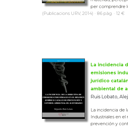
per comprendre le
(Publicacions URV, 2014) · 86 pàg. · 12 €
La incidencia d
emisiones indu
jurídico catalá
ambiental de a
Ruis Lobato, Ale
La incidencia de 
Industriales en el
prevención y cont