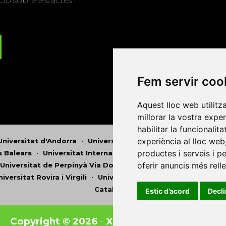
ió sobre els actes i
Fem servir coo
Aquest lloc web utilitz
millorar la vostra expe
habilitar la funcionalit
experiència al lloc web
Universitat d'Andorra
•
Universitat Autònoma de Barcelona
productes i serveis i p
es Balears
•
Universitat Internacional de Catalunya
•
Univers
oferir anuncis més rell
Universitat de Perpinyà Via Domitia
•
Universitat Politècni
niversitat Rovira i Virgili
•
Universitat de Sàsser
•
Universita
Catalunya
Estic d’acord
Decl
Copyright © 2026
-
Xarxa Vives d'Universit