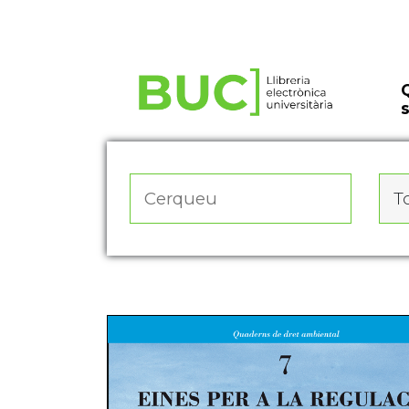
Actualitza les preferències de les cookies
To