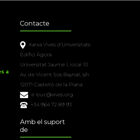
Contacte
Xarxa Vives d'Universitats
Edifici Àgora
Universitat Jaume I, local 10
es a
Av. de Vicent Sos Baynat, s/n
12071 Castelló de la Plana
e-buc@vives.org
+34 964 72 89 93
Amb el suport
de