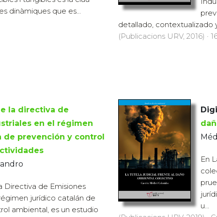
Indu
s dinàmiques que es...
prev
detallado, contextualizado y c
(Publicacions URV, 2016) · 16
e la directiva de
Digi
striales en el régimen
dañ
n de prevención y control
Méd
ctividades
En L
jandro
cole
prue
la Directiva de Emisiones
jurí
 régimen jurídico catalán de
u...
rol ambiental, es un estudio