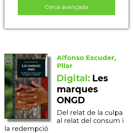
Cerca avançada
Alfonso Escuder,
Pilar
Digital:
Les
marques
ONGD
Del relat de la culpa
al relat del consum i
la redempció