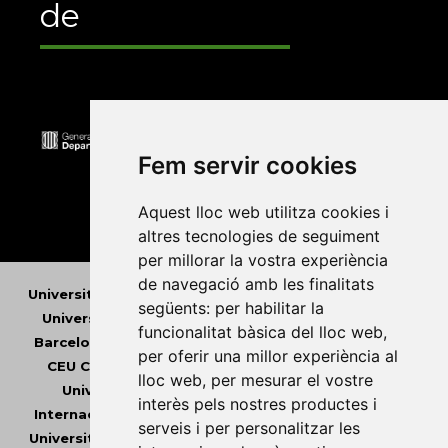
de
Fem servir cookies
Aquest lloc web utilitza cookies i
altres tecnologies de seguiment
per millorar la vostra experiència
de navegació amb les finalitats
Universitat Abat Oliba CEU
•
Universitat d'Alacant
•
següents:
per habilitar la
Universitat d'Andorra
•
Universitat Autònoma de
funcionalitat bàsica del lloc web
,
Barcelona
•
Universitat de Barcelona
•
Universitat
per oferir una millor experiència al
CEU Cardenal Herrera
•
Universitat de Girona
•
lloc web
,
per mesurar el vostre
Universitat de les Illes Balears
•
Universitat
interès pels nostres productes i
Internacional de Catalunya
•
Universitat Jaume I
•
serveis i per personalitzar les
Universitat de Lleida
•
Universitat Miguel Hernández