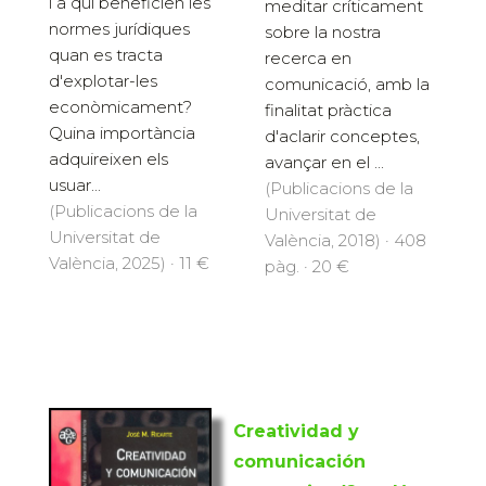
i a qui beneficien les
meditar críticament
normes jurídiques
sobre la nostra
quan es tracta
recerca en
d'explotar-les
comunicació, amb la
econòmicament?
finalitat pràctica
Quina importància
d'aclarir conceptes,
adquireixen els
avançar en el ...
usuar...
(Publicacions de la
(Publicacions de la
Universitat de
Universitat de
València, 2018) · 408
València, 2025) · 11 €
pàg. · 20 €
Creatividad y
comunicación