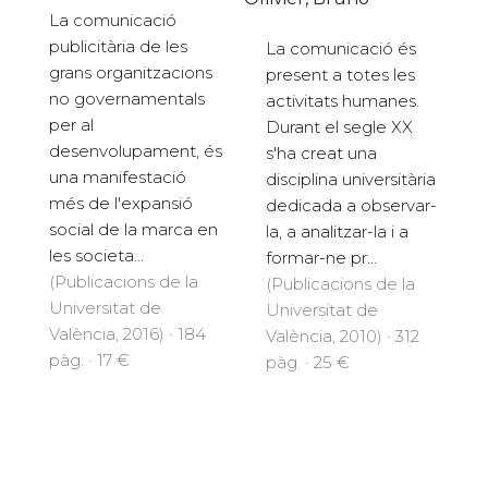
La comunicació
publicitària de les
La comunicació és
grans organitzacions
present a totes les
no governamentals
activitats humanes.
per al
Durant el segle XX
desenvolupament, és
s'ha creat una
una manifestació
disciplina universitària
més de l'expansió
dedicada a observar-
social de la marca en
la, a analitzar-la i a
les societa...
formar-ne pr...
(Publicacions de la
(Publicacions de la
Universitat de
Universitat de
València, 2016) · 184
València, 2010) · 312
pàg. · 17 €
pàg. · 25 €