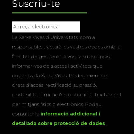
Suscriu-te
La Xarxa Vives d’Universitats, com a
responsable, tractarà les vostres dades amb la
finalitat de gestionar la vostra subscripció i
informar-vos dels actes i activitats que
organitza la Xarxa Vives. Podeu exercir els
drets d’accés, rectificació, supressió,
portabilitat, limitació o oposició al tractament
per mitjans físics o electrònics. Podeu
consultar la
informació addicional i
detallada sobre protecció de dades
.