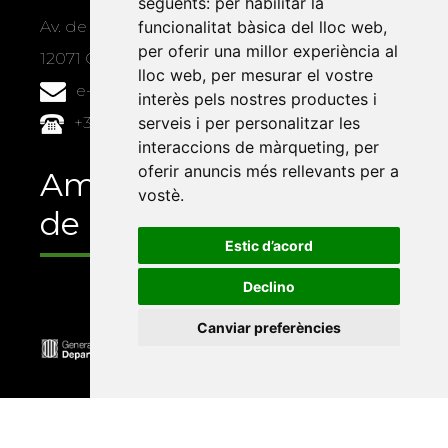
següents:
per habilitar la
funcionalitat bàsica del lloc web
,
Av. de Vicent Sos Baynat, s/n
per oferir una millor experiència al
12071 Castelló de la Plana
lloc web
,
per mesurar el vostre
e-buc@vives.org
interès pels nostres productes i
serveis i per personalitzar les
+34 964 72 89 93
interaccions de màrqueting
,
per
oferir anuncis més rellevants per a
Amb el suport
vostè
.
de
Estic d’acord
Declino
Canviar preferències