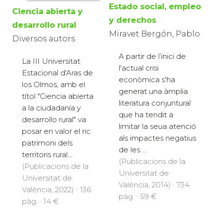
Estado social, empleo
Ciencia abierta y
y derechos
desarrollo rural
Miravet Bergón, Pablo
Diversos autors
A partir de l’inici de
La III Universitat
l'actual crisi
Estacional d'Aras de
econòmica s'ha
los Olmos, amb el
generat una àmplia
títol "Ciencia abierta
literatura conjuntural
a la ciudadanía y
que ha tendit a
desarrollo rural" va
limitar la seua atenció
posar en valor el ric
als impactes negatius
patrimoni dels
de les ...
territoris rural...
(Publicacions de la
(Publicacions de la
Universitat de
Universitat de
València, 2014) · 734
València, 2022) · 136
pàg. · 59 €
pàg. · 14 €