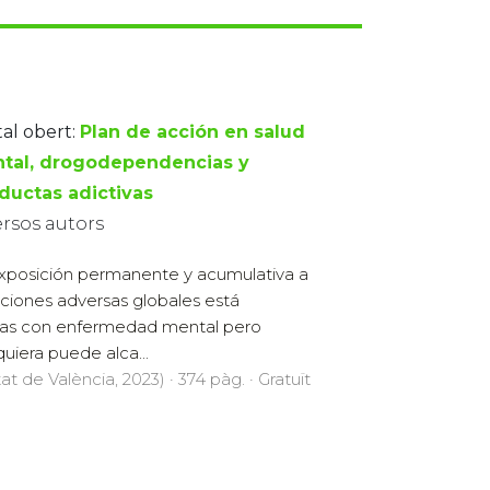
tal obert:
Plan de acción en salud
tal, drogodependencias y
ductas adictivas
ersos autors
xposición permanente y acumulativa a
aciones adversas globales está
as con enfermedad mental pero
uiera puede alca...
at de València, 2023) · 374 pàg. · Gratuït