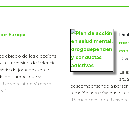
 de Europa
Digi
men
con
elebració de les eleccions
Div
 la Universitat de València
sèrie de jornades sota el
La e
da de Europa' que v...
situ
a Universitat de València,
descompensando a person
15 €
también nos avisa que cualq
(Publicacions de la Universit