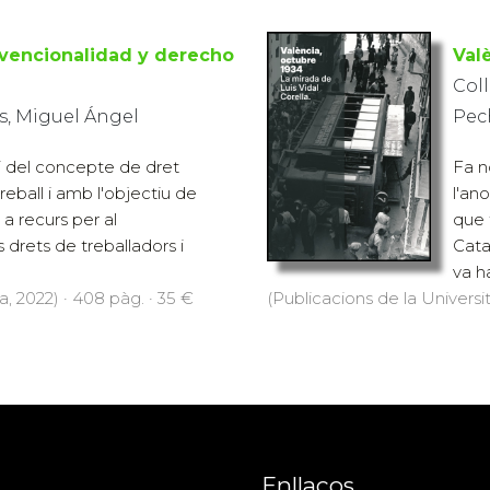
vencionalidad y derecho
Val
Coll
s, Miguel Ángel
Pech
di del concepte de dret
Fa n
treball i amb l'objectiu de
l'an
 a recurs per al
que 
drets de treballadors i
Cata
va ha
a, 2022) · 408 pàg. · 35 €
(Publicacions de la Universit
Enllaços