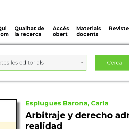
Qui
Qualitat de
Accés
Materials
Reviste
som
la recerca
obert
docents
Cerca
tes les editorials
Esplugues Barona, Carla
Arbitraje y derecho adm
realidad