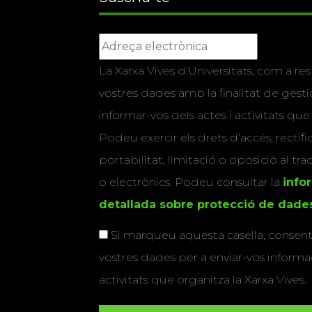
La Xarxa Vives d’Universitats, com a res
vostres dades amb la finalitat de gestio
informar-vos dels actes i activitats que
Podeu exercir els drets d’accés, rectifi
portabilitat, limitació o oposició al tr
o electrònics. Podeu consultar la
info
detallada sobre protecció de dade
Si marqueu aquesta casella, consenti
vostres dades per a enviar-vos informac
activitats que organitza la Xarxa Vives.