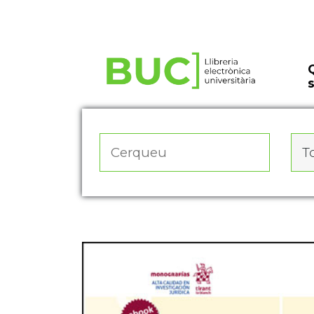
Actualitza les preferències de les cookies
To