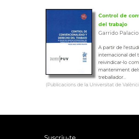
Control de con
del trabajo
Garrido Palacio
A partir de l'estu
internacional del 
reivindicar-lo com
manteniment dels 
treballador...
(Publicacions de la Universitat de Valènci
Suscriu-te