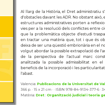
Al llarg de la Història, el Dret administratiu
d'obstacles davant les ADR. No obstant això, el
estructures administratives porten a reflexi
vies per a la resolució dels conflictes entre 
que la problemàtica objecte d'estudi trasp
en tractar una matèria que, tot i que és o
deixa de ser una qüestió embrionària en el n
volgut abordar la possible extrapolació de l'
de la perspectiva de l'actual marc const
analitzada la possible admissibilitat en e
beneficis de la incorporació i les particularit
l'abast.
Valencia:
Publicacions de la Universitat de Va
366 p. · 15 x 21 cm · · ISBN 978-84-9134-377-6 · 34
Matèria:
Dret
:
Organització judicial i teoria 