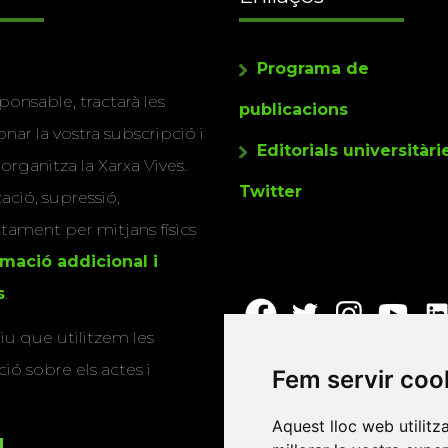
Programa de
ponsable, tractarà les
publicacions
nar la vostra subscripció i
Editorials universitàri
 organitza la Xarxa Vives.
Twitter
cació, supressió,
actament per mitjans físics
rmació addicional i
s
.
u que utilitzem les
ió sobre els actes i
Fem servir coo
Aquest lloc web utilitz