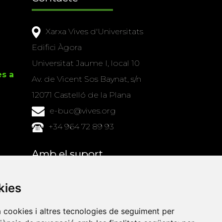
Xarxa Vives d'Universitats
Edifici Àgora
Universitat Jaume I, local 10
es a
Av. de Vicent Sos Baynat, s/n
12071 Castelló de la Plana
e-buc@vives.org
+34 964 72 89 93
Amb el suport
de
kies
a cookies i altres tecnologies de seguiment per