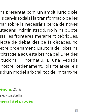
 s'ha presentat com un àmbit jurídic ple
s canvis socials i la transformació de les
onar sobre la necessària cerca de noves
ciutadans i Administració. No hi ha dubte
assa les fronteres merament teòriques,
bjecte de debat des de fa dècades, no
ostre ordenament. L'autora de l'obra ha
arbitratge a aquesta branca del Dret des
itucional i normatiu. I, una vegada
l nostre ordenament, plantejar-se els
ats d'un model arbitral, tot delimitant-ne
lència
, 2018
 € · castellà
general del procés