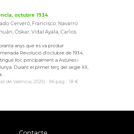
ència, octubre 1934
ado Cerveró, Francisco; Navarro
uán, Óskar; Vidal Ayala, Carlos
oranta anys que es va produir
omenada Revolució d'octubre de 1934,
tingué lloc principalment a Astúries i
lunya. Durant el primer terç del segle XX,
...
at de València, 2025) · 96 pàg. · 18 €
Contacte