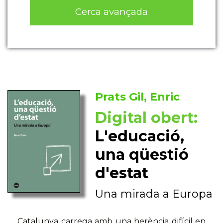
Cerca avançada
Prats Gil, Enric
Digital obert:
L'educació,
una qüestió
d'estat
Una mirada a Europa
Catalunya carrega amb una herència difícil en