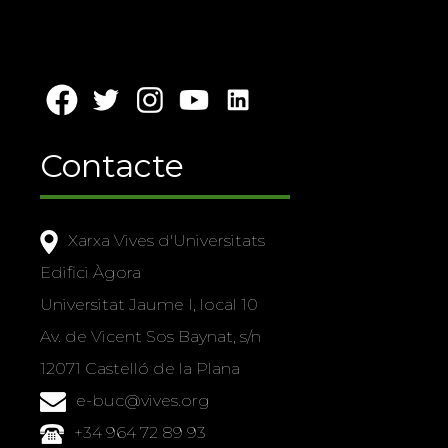
Contacte
Xarxa Vives d'Universitats
Edifici Àgora
Universitat Jaume I, local 10
Av. de Vicent Sos Baynat, s/n
12071 Castelló de la Plana
e-buc@vives.org
+34 964 72 89 93