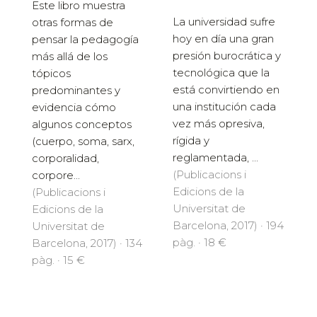
Este libro muestra
La universidad sufre
otras formas de
hoy en día una gran
pensar la pedagogía
presión burocráti­ca y
más allá de los
tecnológica que la
tópicos
está convirtiendo en
predominantes y
una institución cada
evidencia cómo
vez más opresiva,
algunos conceptos
rígida y
(cuerpo, soma, sarx,
reglamentada, ...
corporalidad,
(Publicacions i
corpore...
Edicions de la
(Publicacions i
Universitat de
Edicions de la
Barcelona, 2017) · 194
Universitat de
pàg. · 18 €
Barcelona, 2017) · 134
pàg. · 15 €