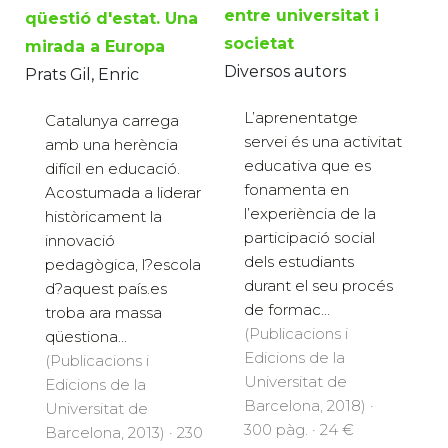
entre universitat i
qüestió d'estat. Una
societat
mirada a Europa
Diversos autors
Prats Gil, Enric
L’aprenentatge
Catalunya carrega
servei és una activitat
amb una herència
educativa que es
difícil en educació.
fonamenta en
Acostumada a liderar
l’experiència de la
històricament la
participació social
innovació
dels estudiants
pedagògica, l?escola
durant el seu procés
d?aquest país.es
de formac...
troba ara massa
(Publicacions i
qüestiona...
Edicions de la
(Publicacions i
Universitat de
Edicions de la
Barcelona, 2018) ·
Universitat de
300 pàg. · 24 €
Barcelona, 2013) · 230