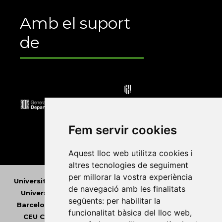
Amb el suport
de
Fem servir cookies
Aquest lloc web utilitza cookies i
altres tecnologies de seguiment
per millorar la vostra experiència
Universitat Abat Oliba CEU
•
Universitat d'Alacant
•
de navegació amb les finalitats
Universitat d'Andorra
•
Universitat Autònoma de
següents:
per habilitar la
Barcelona
•
Universitat de Barcelona
•
Universitat
funcionalitat bàsica del lloc web
,
CEU Cardenal Herrera
•
Universitat de Girona
•