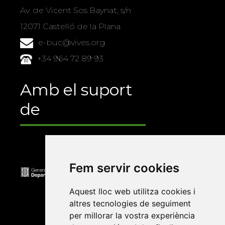
Av. de Vicent Sos Baynat, s/n
12071 Castelló de la Plana
e-buc@vives.org
+34 964 72 89 93
Amb el suport
de
Fem servir cookies
Aquest lloc web utilitza cookies i
altres tecnologies de seguiment
per millorar la vostra experiència