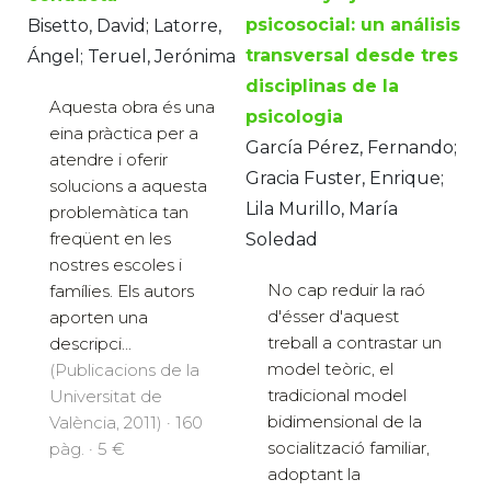
psicosocial: un análisis
Bisetto, David; Latorre,
transversal desde tres
Ángel; Teruel, Jerónima
disciplinas de la
Aquesta obra és una
psicologia
eina pràctica per a
García Pérez, Fernando;
atendre i oferir
Gracia Fuster, Enrique;
solucions a aquesta
Lila Murillo, María
problemàtica tan
freqüent en les
Soledad
nostres escoles i
No cap reduir la raó
famílies. Els autors
d'ésser d'aquest
aporten una
treball a contrastar un
descripci...
model teòric, el
(Publicacions de la
tradicional model
Universitat de
bidimensional de la
València, 2011) · 160
socialització familiar,
pàg. · 5 €
adoptant la