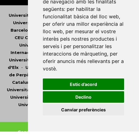
de navegació amb les finalitats
següents:
per habilitar la
Universitat Abat Oliba CEU
•
Universitat d'Alacant
•
funcionalitat bàsica del lloc web
,
Universitat d'Andorra
•
Universitat Autònoma de
per oferir una millor experiència al
Barcelona
•
Universitat de Barcelona
•
Universitat
lloc web
,
per mesurar el vostre
CEU Cardenal Herrera
•
Universitat de Girona
•
interès pels nostres productes i
Universitat de les Illes Balears
•
Universitat
serveis i per personalitzar les
Internacional de Catalunya
•
Universitat Jaume I
•
interaccions de màrqueting
,
per
Universitat de Lleida
•
Universitat Miguel Hernández
oferir anuncis més rellevants per a
d'Elx
•
Universitat Oberta de Catalunya
•
Universitat
vostè
.
de Perpinyà Via Domitia
•
Universitat Politècnica de
Catalunya
•
Universitat Politècnica de València
•
Estic d’acord
Universitat Pompeu Fabra
•
Universitat Ramon Llull
•
Declino
Universitat Rovira i Virgili
•
Universitat de Sàsser
•
Universitat de València
•
Universitat de Vic -
Canviar preferències
Universitat Central de Catalunya
Copyright © 2026
-
Xarxa Vives d'Universitats