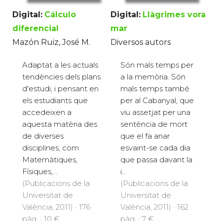
Digital:
Cálculo
Digital:
Llàgrimes vora
diferencial
mar
Mazón Ruiz, José M.
Diversos autors
Adaptat a les actuals
Són mals temps per
tendències dels plans
a la memòria. Són
d'estudi, i pensant en
mals temps també
els estudiants que
per al Cabanyal, que
accedeixen a
viu assetjat per una
aquesta matèria des
sentència de mort
de diverses
que el fa anar
disciplines, com
esvaint-se cada dia
Matemàtiques,
que passa davant la
Físiques,...
i...
(Publicacions de la
(Publicacions de la
Universitat de
Universitat de
València, 2011) · 176
València, 2011) · 162
pàg. · 10 €
pàg. · 7 €