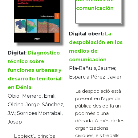
Digital obert:
La
despoblación en los
medios de
Digital:
Diagnóstico
comunicación
técnico sobre
Pla-Bañuls, Jaume;
funciones urbanas y
Esparcia Pérez, Javier
desarrollo territorial
en Dénia
La despoblació està
Obiol Menero, Emili;
present en l'agenda
Olcina, Jorge; Sánchez,
pública des de fa un
J.V.; Sorribes Monrabal,
poc més d'una
dècada. A més de les
Josep
organitzacions
cíviques, els treballs
L'objectiu principal