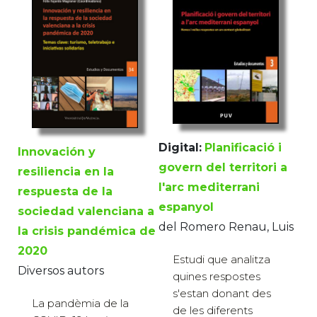
Digital:
Planificació i
Innovación y
govern del territori a
resiliencia en la
l'arc mediterrani
respuesta de la
espanyol
sociedad valenciana a
del Romero Renau, Luis
la crisis pandémica de
2020
Estudi que analitza
Diversos autors
quines respostes
s'estan donant des
La pandèmia de la
de les diferents