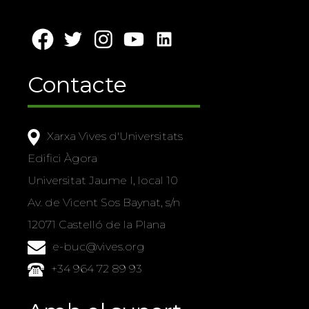
Contacte
Xarxa Vives d'Universitats
Edifici Àgora
Universitat Jaume I, local 10
Av. de Vicent Sos Baynat, s/n
12071 Castelló de la Plana
e-buc@vives.org
+34 964 72 89 93