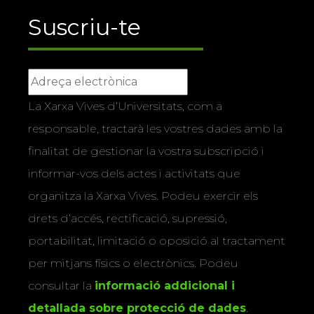
Suscriu-te
La Xarxa Vives d’Universitats, com a
responsable, tractarà les vostres dades amb la
finalitat de gestionar la vostra subscripció i
informar-vos dels actes i activitats que
organitza la Xarxa Vives. Podeu exercir els
drets d’accés, rectificació, supressió,
portabilitat, limitació o oposició al tractament
per mitjans físics o electrònics. Podeu
consultar la
informació addicional i
detallada sobre protecció de dades
.