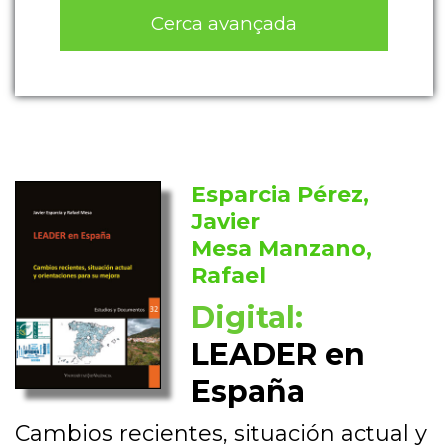
Cerca avançada
Esparcia Pérez,
Javier
Mesa Manzano,
Rafael
Digital:
LEADER en
España
Cambios recientes, situación actual y