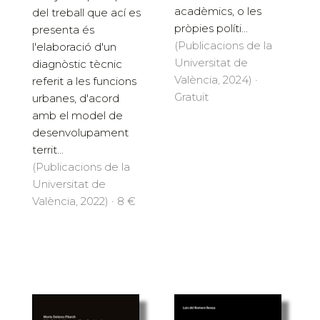
acadèmics, o les
del treball que ací es
pròpies políti...
presenta és
(Publicacions de la
l'elaboració d'un
Universitat de
diagnòstic tècnic
València, 2024) ·
referit a les funcions
Gratuït
urbanes, d'acord
amb el model de
desenvolupament
territ...
(Publicacions de la
Universitat de
València, 2022) · 8 €