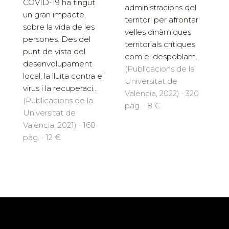
COVID-19 ha tingut
administracions del
un gran impacte
territori per afrontar
sobre la vida de les
velles dinàmiques
persones. Des del
territorials crítiques
punt de vista del
com el despoblam...
desenvolupament
(Publicacions de la
local, la lluita contra el
Universitat de
virus i la recuperaci...
València, 2022) · 320
(Publicacions de la
pàg. · 8 €
Universitat de
València, 2021) · 168
pàg. · 12 €