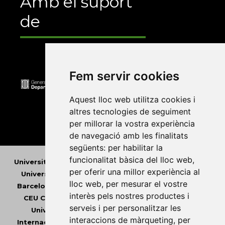
Amb el suport
de
Fem servir cookies
Aquest lloc web utilitza cookies i
altres tecnologies de seguiment
per millorar la vostra experiència
de navegació amb les finalitats
següents:
per habilitar la
funcionalitat bàsica del lloc web
,
Universitat Abat Oliba CEU
•
Universitat d'Alacant
•
per oferir una millor experiència al
Universitat d'Andorra
•
Universitat Autònoma de
lloc web
,
per mesurar el vostre
Barcelona
•
Universitat de Barcelona
•
Universitat
interès pels nostres productes i
CEU Cardenal Herrera
•
Universitat de Girona
•
serveis i per personalitzar les
Universitat de les Illes Balears
•
Universitat
interaccions de màrqueting
,
per
Internacional de Catalunya
•
Universitat Jaume I
•