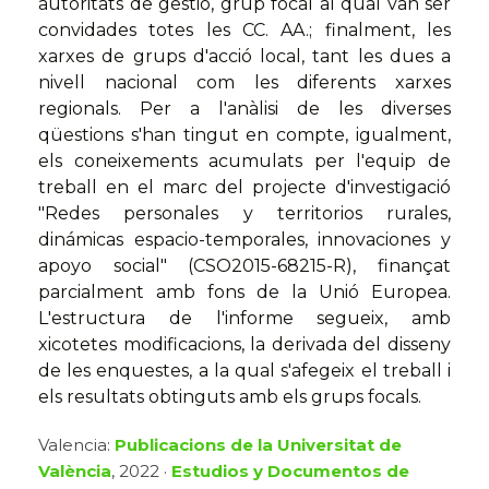
autoritats de gestió, grup focal al qual van ser
convidades totes les CC. AA.; finalment, les
xarxes de grups d'acció local, tant les dues a
nivell nacional com les diferents xarxes
regionals. Per a l'anàlisi de les diverses
qüestions s'han tingut en compte, igualment,
els coneixements acumulats per l'equip de
treball en el marc del projecte d'investigació
"Redes personales y territorios rurales,
dinámicas espacio-temporales, innovaciones y
apoyo social" (CSO2015-68215-R), finançat
parcialment amb fons de la Unió Europea.
L'estructura de l'informe segueix, amb
xicotetes modificacions, la derivada del disseny
de les enquestes, a la qual s'afegeix el treball i
els resultats obtinguts amb els grups focals.
Valencia:
Publicacions de la Universitat de
València
, 2022 ·
Estudios y Documentos de