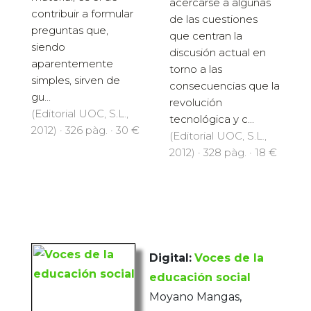
acercarse a algunas
contribuir a formular
de las cuestiones
preguntas que,
que centran la
siendo
discusión actual en
aparentemente
torno a las
simples, sirven de
consecuencias que la
gu...
revolución
(Editorial UOC, S.L.,
tecnológica y c...
2012) · 326 pàg. · 30 €
(Editorial UOC, S.L.,
2012) · 328 pàg. · 18 €
Digital:
Voces de la
educación social
Moyano Mangas,