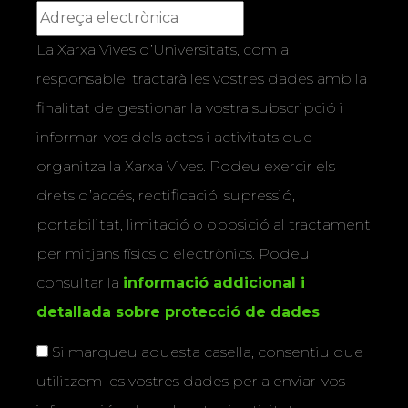
La Xarxa Vives d’Universitats, com a
responsable, tractarà les vostres dades amb la
finalitat de gestionar la vostra subscripció i
informar-vos dels actes i activitats que
organitza la Xarxa Vives. Podeu exercir els
drets d’accés, rectificació, supressió,
portabilitat, limitació o oposició al tractament
per mitjans físics o electrònics. Podeu
consultar la
informació addicional i
detallada sobre protecció de dades
.
Si marqueu aquesta casella, consentiu que
utilitzem les vostres dades per a enviar-vos