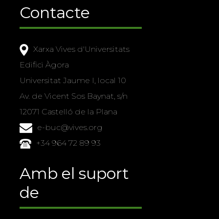
Contacte
Xarxa Vives d'Universitats
Edifici Àgora
Universitat Jaume I, local 10
Av. de Vicent Sos Baynat, s/n
12071 Castelló de la Plana
e-buc@vives.org
+34 964 72 89 93
Amb el suport
de