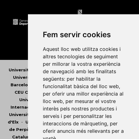
Fem servir cookies
Aquest lloc web utilitza cookies i
altres tecnologies de seguiment
per millorar la vostra experiència
Universitat Abat Oliba CEU
•
Universitat d'Alacant
•
de navegació amb les finalitats
Universitat d'Andorra
•
Universitat Autònoma de
següents:
per habilitar la
Barcelona
•
Universitat de Barcelona
•
Universitat
funcionalitat bàsica del lloc web
,
CEU Cardenal Herrera
•
Universitat de Girona
•
per oferir una millor experiència al
Universitat de les Illes Balears
•
Universitat
lloc web
,
per mesurar el vostre
Internacional de Catalunya
•
Universitat Jaume I
•
interès pels nostres productes i
Universitat de Lleida
•
Universitat Miguel Hernández
serveis i per personalitzar les
d'Elx
•
Universitat Oberta de Catalunya
•
Universitat
interaccions de màrqueting
,
per
de Perpinyà Via Domitia
•
Universitat Politècnica de
oferir anuncis més rellevants per a
Catalunya
•
Universitat Politècnica de València
•
vostè
.