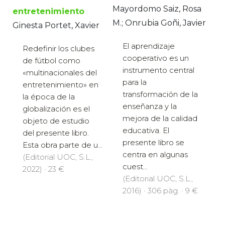
Mayordomo Saiz, Rosa
entretenimiento
M.; Onrubia Goñi, Javier
Ginesta Portet, Xavier
El aprendizaje
Redefinir los clubes
cooperativo es un
de fútbol como
instrumento central
«multinacionales del
para la
entretenimiento» en
transformación de la
la época de la
enseñanza y la
globalización es el
mejora de la calidad
objeto de estudio
educativa. El
del presente libro.
presente libro se
Esta obra parte de u...
centra en algunas
(Editorial UOC, S.L.,
cuest...
2022) · 23 €
(Editorial UOC, S.L.,
2016) · 306 pàg. · 9 €