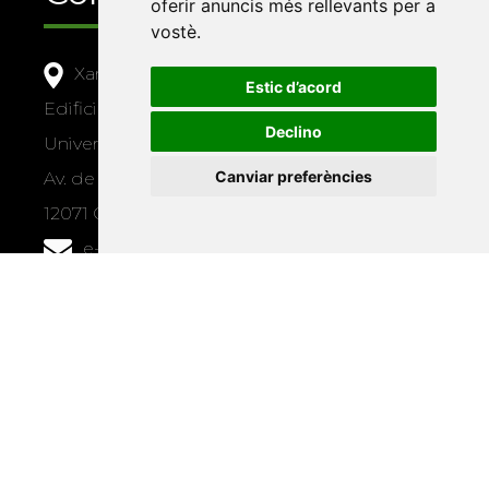
oferir anuncis més rellevants per a
vostè
.
Xarxa Vives d'Universitats
Estic d’acord
Edifici Àgora
Declino
Universitat Jaume I, local 10
Canviar preferències
Av. de Vicent Sos Baynat, s/n
12071 Castelló de la Plana
e-buc@vives.org
+34 964 72 89 93
Amb el suport
de