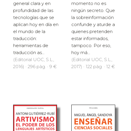
general clara y en
momento no es
profundidad de las
ningún secreto. Que
tecnologías que se
la sobreinformación
aplican hoy en día en
confunde y aturde a
el mundo de la
quienes pretenden
traducción:
estar informados,
herramientas de
tampoco. Por eso,
traducción as...
hoy má...
(Editorial UOC, S.L.,
(Editorial UOC, S.L.,
2016) · 296 pàg. · 9 €
2017) · 122 pàg. · 12 €