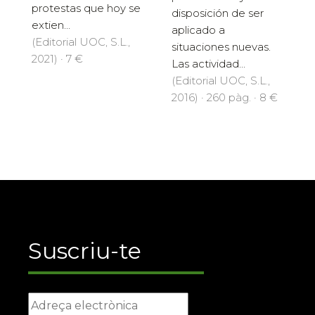
protestas que hoy se
disposición de ser
extien...
aplicado a
(Editorial UOC, S.L.,
situaciones nuevas.
2021) · 7 €
Las actividad...
(Editorial UOC, S.L.,
2016) · 260 pàg. · 8 €
Suscriu-te