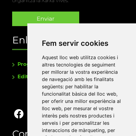
organitza la Xarxa Vives.
Enllaços
Fem servir cookies
Aquest lloc web utilitza cookies i
Programa de publicacions
altres tecnologies de seguiment
per millorar la vostra experiència
Editorials universitàries a Twitter
de navegació amb les finalitats
següents:
per habilitar la
funcionalitat bàsica del lloc web
,
per oferir una millor experiència al
lloc web
,
per mesurar el vostre
interès pels nostres productes i
serveis i per personalitzar les
interaccions de màrqueting
,
per
Contacte