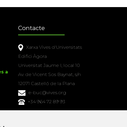
Contacte
Xarxa Vives d'Universitats
Edifici Àgora
Universitat Jaume I, local 10
es a
Av. de Vicent Sos Baynat, s/n
12071 Castelló de la Plana
e-buc@vives.org
+34 964 72 89 93
Amb el suport
de