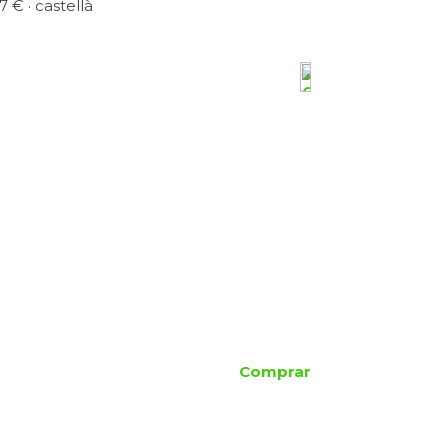
7 € · castellà
Comprar