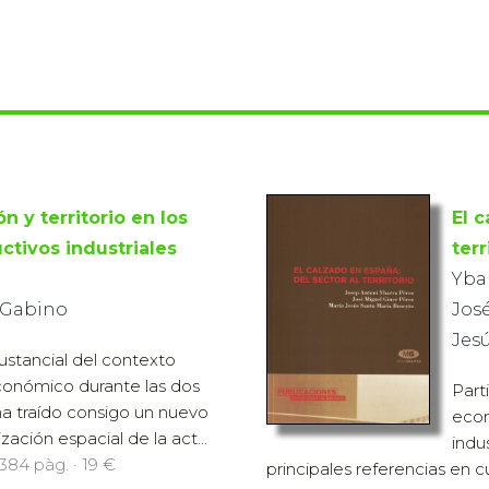
n y territorio en los
El 
ctivos industriales
terr
Ybar
 Gabino
Jos
Jes
ustancial del contexto
 económico durante las dos
Part
a traído consigo un nuevo
econ
ación espacial de la act...
indu
 384 pàg. · 19 €
principales referencias en cu