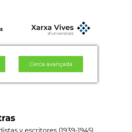
s
Cerca avançada
tras
istas y escritores (1939-1945)