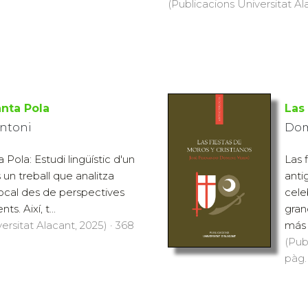
(Publicacions Universitat Ala
anta Pola
Las
Antoni
Dom
 Pola: Estudi lingüístic d'un
Las 
s un treball que analitza
anti
local des de perspectives
cele
ts. Així, t...
gran
ersitat Alacant, 2025) · 368
más 
(Pub
pàg.