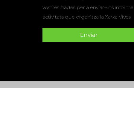
vostres dades per a enviar-vos informac
activitats que organitza la Xarxa Vives.
Universitat Abat Oliba CEU
•
Universitat d'Alacant
•
Herrera
•
Universitat de Girona
•
Universitat de les Ill
Hernández d'Elx
•
Universitat Oberta de Catalunya
•
Universitat Pompeu Fabra
•
Universitat Ramon Llull
•
U