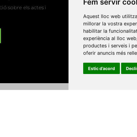
Fem servir coo
ió sobre els actes i
Aquest lloc web utilitz
millorar la vostra expe
habilitar la funcionalit
experiència al lloc web
productes i serveis i p
oferir anuncis més rell
Estic d’acord
Decl
Universitat d'Andorra
•
Universitat Autònoma de Barcelona
es Balears
•
Universitat Internacional de Catalunya
•
Univers
Universitat de Perpinyà Via Domitia
•
Universitat Politècni
niversitat Rovira i Virgili
•
Universitat de Sàsser
•
Universita
Catalunya