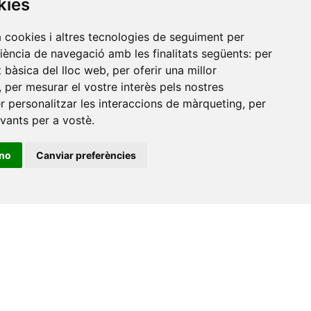
kies
a cookies i altres tecnologies de seguiment per
riència de navegació amb les finalitats següents:
per
at bàsica del lloc web
,
per oferir una millor
,
per mesurar el vostre interès pels nostres
er personalitzar les interaccions de màrqueting
,
per
evants per a vostè
.
ino
Canviar preferències
•
Universitat de Barcelona
•
Universitat CEU Cardenal
itat Jaume I
•
Universitat de Lleida
•
Universitat Miguel
ca de Catalunya
•
Universitat Politècnica de València
•
t de València
•
Universitat de Vic - Universitat Central de