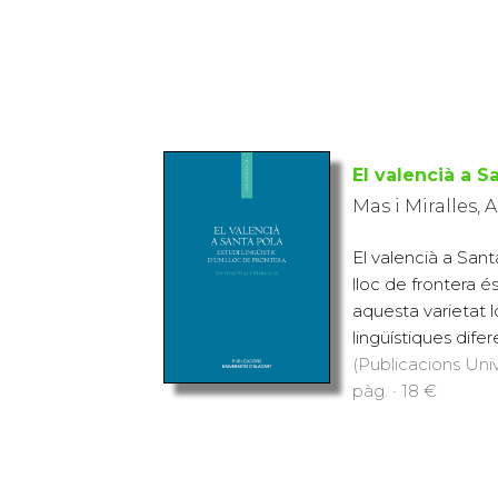
El valencià a S
Mas i Miralles, 
El valencià a Santa
lloc de frontera é
aquesta varietat 
lingüístiques diferen
(Publicacions Univ
pàg. · 18 €