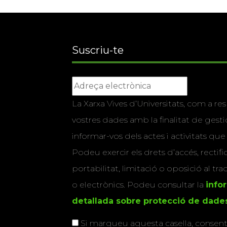
Suscriu-te
La Xarxa Vives d’Universitats, com a res
vostres dades amb la finalitat de gestio
informar-vos dels actes i activitats que
Podeu exercir els drets d’accés, rectifi
portabilitat, limitació o oposició al tr
o electrònics. Podeu consultar la
info
detallada sobre protecció de dade
Si marqueu aquesta casella, consenti