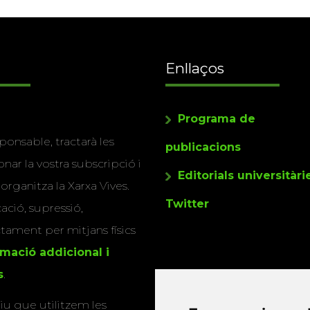
Enllaços
Programa de
ponsable, tractarà les
publicacions
nar la vostra subscripció i
Editorials universitàri
 organitza la Xarxa Vives.
Twitter
cació, supressió,
actament per mitjans físics
rmació addicional i
s
.
u que utilitzem les