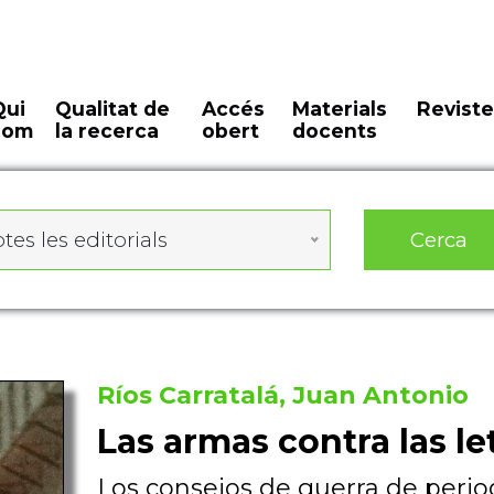
Qui
Qualitat de
Accés
Materials
Reviste
som
la recerca
obert
docents
Cerca
tes les editorials
Ríos Carratalá, Juan Antonio
Las armas contra las le
Los consejos de guerra de period