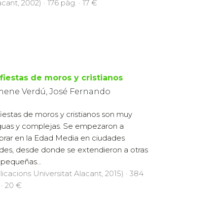
cant, 2002) · 176 pàg. · 17 €
 fiestas de moros y cristianos
ene Verdú, José Fernando
fiestas de moros y cristianos son muy
guas y complejas. Se empezaron a
brar en la Edad Media en ciudades
des, desde donde se extendieron a otras
pequeñas...
licacions Universitat Alacant, 2015) · 384
 · 20 €