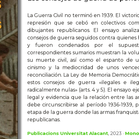
La Guerra Civil no terminó en 1939. El victor
represión que se cebó en colectivos como 
dibujantes republicanos. El ensayo anali
consejos de guerra seguidos contra quienes h
y fueron condenados por el supuesto
correspondientes sumarios muestran la volu
su muerte civil, así como el espanto de un
cinismo y la mediocridad de unos venced
reconciliación. La Ley de Memoria Democráti
estos consejos de guerra «ilegales e ileg
radicalmente nulas» (arts. 4 y 5). El ensayo ej
legal y evidencia que la relación entre las 
debe circunscribirse al período 1936-1939, 
etapa de la guerra donde las armas franquista
republicanas.
Publicacions Universitat Alacant
, 2023 ·
Mono