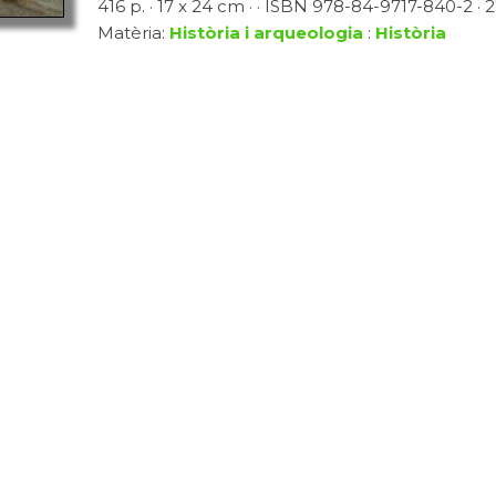
416 p. · 17 x 24 cm · · ISBN 978-84-9717-840-2 · 2
Matèria:
Història i arqueologia
:
Història