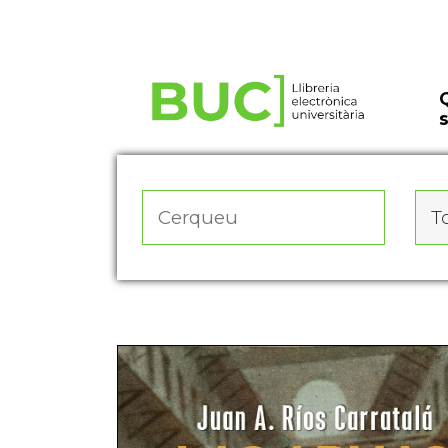
Actualitza les preferències de les cookies
To