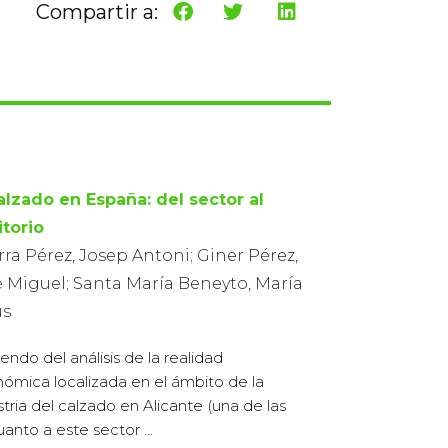
Compartir a:
calzado en España: del sector al
itorio
ra Pérez, Josep Antoni; Giner Pérez,
é Miguel; Santa María Beneyto, María
ús
iendo del análisis de la realidad
ómica localizada en el ámbito de la
stria del calzado en Alicante (una de las
anto a este sector ...