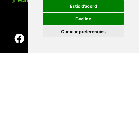
Editorials universitàries a Twitter
Estic d’acord
Declino
Canviar preferències
Contacte
Xarxa Vives d'Universitats
Edifici Àgora
Universitat Jaume I, local 10
Av. de Vicent Sos Baynat, s/n
12071 Castelló de la Plana
e-buc@vives.org