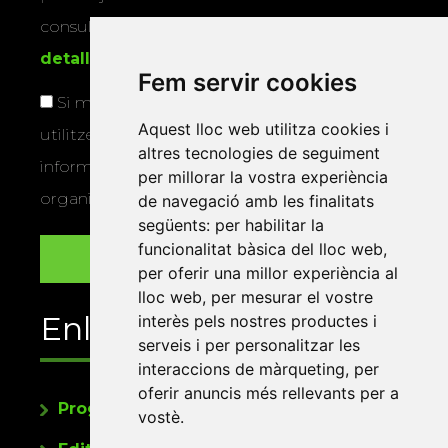
consultar la
informació addicional i
detallada sobre protecció de dades
.
Fem servir cookies
Si marqueu aquesta casella, consentiu que
Aquest lloc web utilitza cookies i
utilitzem les vostres dades per a enviar-vos
altres tecnologies de seguiment
informació sobre els actes i activitats que
per millorar la vostra experiència
organitza la Xarxa Vives.
de navegació amb les finalitats
següents:
per habilitar la
funcionalitat bàsica del lloc web
,
per oferir una millor experiència al
lloc web
,
per mesurar el vostre
Enllaços
interès pels nostres productes i
serveis i per personalitzar les
interaccions de màrqueting
,
per
oferir anuncis més rellevants per a
Programa de publicacions
vostè
.