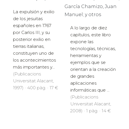
García Chamizo, Juan
La expulsión y exilio
Manuel; y otros
de los jesuitas
españoles en 1767
A lo largo de diez
por Carlos III, y su
capítulos, este libro
posterior exilio en
expone las
tierras italianas,
tecnologías, técnicas,
constituyen uno de
herramientas y
los acontecimientos
ejemplos que se
más importantes y...
orientan a la creación
(Publicacions
de grandes
Universitat Alacant,
aplicaciones
1997) · 400 pàg. · 17 €
informáticas que ...
(Publicacions
Universitat Alacant,
2008) · 1 pàg. · 14 €