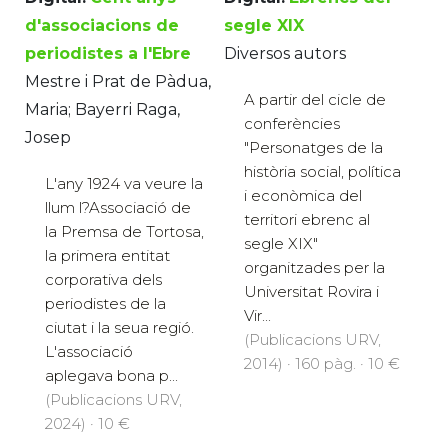
d'associacions de
segle XIX
periodistes a l'Ebre
Diversos autors
Mestre i Prat de Pàdua,
A partir del cicle de
Maria; Bayerri Raga,
conferències
Josep
"Personatges de la
història social, política
L'any 1924 va veure la
i econòmica del
llum l?Associació de
territori ebrenc al
la Premsa de Tortosa,
segle XIX"
la primera entitat
organitzades per la
corporativa dels
Universitat Rovira i
periodistes de la
Vir...
ciutat i la seua regió.
(Publicacions URV,
L'associació
2014) · 160 pàg. · 10 €
aplegava bona p...
(Publicacions URV,
2024) · 10 €