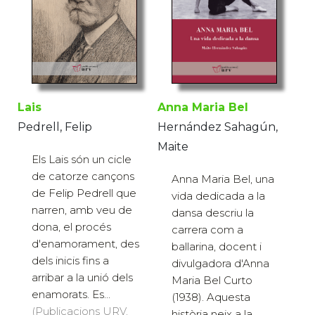
Lais
Anna Maria Bel
Pedrell, Felip
Hernández Sahagún,
Maite
Els Lais són un cicle
de catorze cançons
Anna Maria Bel, una
de Felip Pedrell que
vida dedicada a la
narren, amb veu de
dansa descriu la
dona, el procés
carrera com a
d'enamorament, des
ballarina, docent i
dels inicis fins a
divulgadora d'Anna
arribar a la unió dels
Maria Bel Curto
enamorats. Es...
(1938). Aquesta
(Publicacions URV,
història neix a la