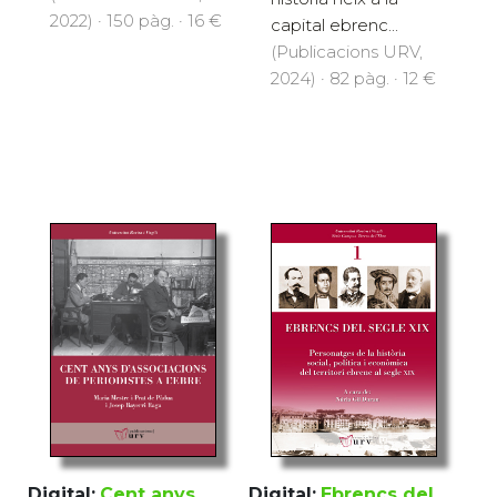
2022) · 150 pàg. · 16 €
capital ebrenc...
(Publicacions URV,
2024) · 82 pàg. · 12 €
Digital:
Cent anys
Digital:
Ebrencs del