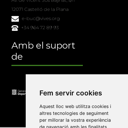
Av. de Vicent Sos Baynat, s/n
12071 Castelló de la Plana
e-buc@vives.org
+34 964 72 89 93
Amb el suport
de
Fem servir cookies
Aquest lloc web utilitza cookies i
altres tecnologies de seguiment
per millorar la vostra experiència
de navegació amb les finalitats