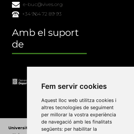
e-buc@vives.org
+34 964 72 89 93
Amb el suport
de
Fem servir cookies
Aquest lloc web utilitza cookies i
altres tecnologies de seguiment
per millorar la vostra experiència
de navegació amb les finalitats
Universitat Abat Oliba CEU
•
Universitat d'Alacant
•
següents:
per habilitar la