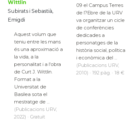
Wittlin
09 el Campus Terres
Subirats i Sebastià,
de l?Ebre de la URV
Emigdi
va organitzar un cicle
de conferències
Aquest volum que
dedicades a
teniu entre les mans
personatges de la
és una aproximació a
història social, política
la vida, a la
i econòmica del ...
personalitat i a l'obra
(Publicacions URV,
de Curt J. Wittlin.
2010) · 192 pàg. · 18 €
Format a la
Universitat de
Basilea sota el
mestratge de ...
(Publicacions URV,
2022) · Gratuït