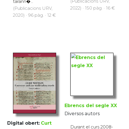
(Publicacions URV,
tarann�...
2022) · 150 pàg. · 16 €
(Publicacions URV,
2020) · 96 pàg. · 12 €
Ebrencs del segle XX
Diversos autors
Digital obert:
Curt
Durant el curs 2008-