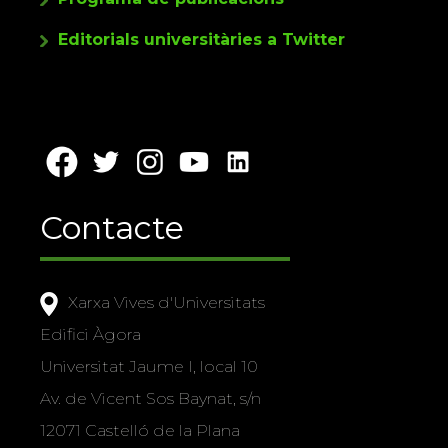
Editorials universitàries a Twitter
Contacte
Xarxa Vives d'Universitats
Edifici Àgora
Universitat Jaume I, local 10
Av. de Vicent Sos Baynat, s/n
12071 Castelló de la Plana