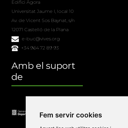
Edifici Àgora
Universitat Jaume I, local 10
Av. de Vicent Sos Baynat, s/n
12071 Castelló de la Plana
e-buc@vives.org
+34 964 72 89 93
Amb el suport
de
Fem servir cookies