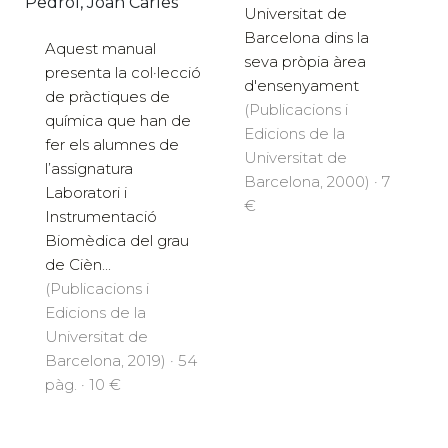
Pedrol, Joan Carles
Universitat de
Barcelona dins la
Aquest manual
seva pròpia àrea
presenta la col·lecció
d'ensenyament
de pràctiques de
(Publicacions i
química que han de
Edicions de la
fer els alumnes de
Universitat de
l’assignatura
Barcelona, 2000) · 7
Laboratori i
€
Instrumentació
Biomèdica del grau
de Cièn...
(Publicacions i
Edicions de la
Universitat de
Barcelona, 2019) · 54
pàg. · 10 €