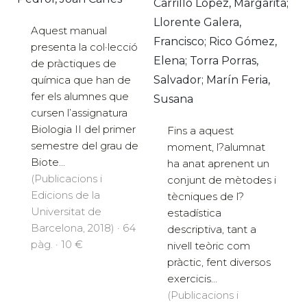
Carrillo López, Margarita;
Llorente Galera,
Aquest manual
Francisco; Rico Gómez,
presenta la col·lecció
Elena; Torra Porras,
de pràctiques de
química que han de
Salvador; Marín Feria,
fer els alumnes que
Susana
cursen l’assignatura
Biologia II del primer
Fins a aquest
semestre del grau de
moment, l?alumnat
Biote...
ha anat aprenent un
(Publicacions i
conjunt de mètodes i
Edicions de la
tècniques de l?
Universitat de
estadística
Barcelona, 2018) · 64
descriptiva, tant a
pàg. · 10 €
nivell teòric com
pràctic, fent diversos
exercicis...
(Publicacions i