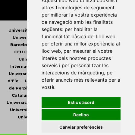
Aquest lloc web utilitza cookies i
altres tecnologies de seguiment
per millorar la vostra experiència
de navegació amb les finalitats
següents:
per habilitar la
Universitat Abat Oliba CEU
•
Universitat d'Alacant
•
funcionalitat bàsica del lloc web
,
Universitat d'Andorra
•
Universitat Autònoma de
per oferir una millor experiència al
Barcelona
•
Universitat de Barcelona
•
Universitat
lloc web
,
per mesurar el vostre
CEU Cardenal Herrera
•
Universitat de Girona
•
interès pels nostres productes i
Universitat de les Illes Balears
•
Universitat
serveis i per personalitzar les
Internacional de Catalunya
•
Universitat Jaume I
•
interaccions de màrqueting
,
per
Universitat de Lleida
•
Universitat Miguel Hernández
oferir anuncis més rellevants per a
d'Elx
•
Universitat Oberta de Catalunya
•
Universitat
vostè
.
de Perpinyà Via Domitia
•
Universitat Politècnica de
Catalunya
•
Universitat Politècnica de València
•
Estic d’acord
Universitat Pompeu Fabra
•
Universitat Ramon Llull
•
Universitat Rovira i Virgili
•
Universitat de Sàsser
•
Declino
Universitat de València
•
Universitat de Vic -
Universitat Central de Catalunya
Canviar preferències