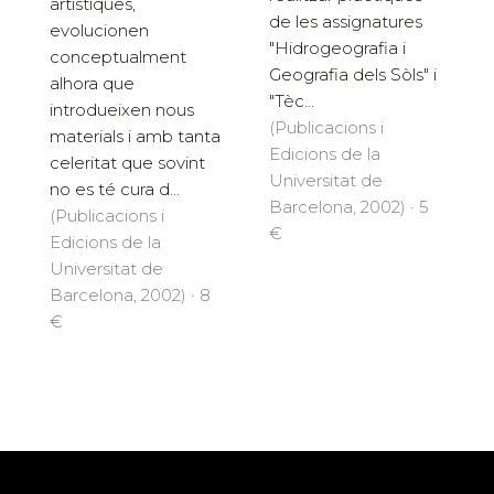
artístiques,
de les assignatures
evolucionen
"Hidrogeografia i
conceptualment
Geografia dels Sòls" i
alhora que
"Tèc...
introdueixen nous
(Publicacions i
materials i amb tanta
Edicions de la
celeritat que sovint
Universitat de
no es té cura d...
Barcelona, 2002) · 5
(Publicacions i
€
Edicions de la
Universitat de
Barcelona, 2002) · 8
€