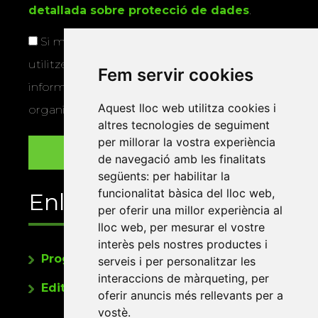
detallada sobre protecció de dades
.
Si marqueu aquesta casella, consentiu que
utilitzem les vostres dades per a enviar-vos
Fem servir cookies
informació sobre els actes i activitats que
Aquest lloc web utilitza cookies i
organitza la Xarxa Vives.
altres tecnologies de seguiment
per millorar la vostra experiència
de navegació amb les finalitats
següents:
per habilitar la
funcionalitat bàsica del lloc web
,
Enllaços
per oferir una millor experiència al
lloc web
,
per mesurar el vostre
interès pels nostres productes i
Programa de publicacions
serveis i per personalitzar les
interaccions de màrqueting
,
per
Editorials universitàries a Twitter
oferir anuncis més rellevants per a
vostè
.