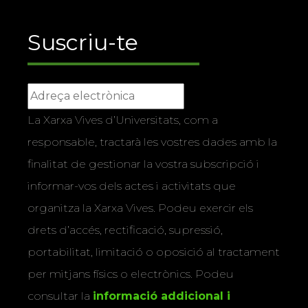
Suscriu-te
La Xarxa Vives d’Universitats, com a
responsable, tractarà les vostres dades amb la
finalitat de gestionar la vostra subscripció i
informar-vos dels actes i activitats que
organitza la Xarxa Vives. Podeu exercir els
drets d’accés, rectificació, supressió,
portabilitat, limitació o oposició al tractament
per mitjans físics o electrònics. Podeu
consultar la
informació addicional i