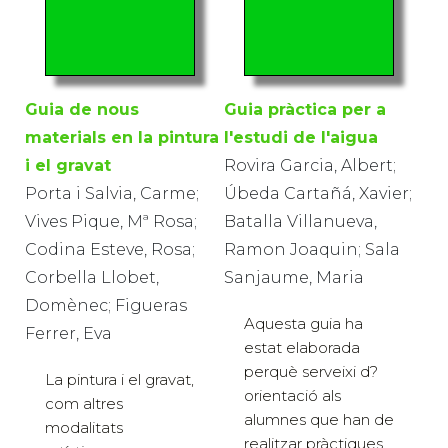
Guia de nous
Guia pràctica per a
materials en la pintura
l'estudi de l'aigua
i el gravat
Rovira Garcia, Albert;
Porta i Salvia, Carme;
Úbeda Cartañá, Xavier;
Vives Pique, Mª Rosa;
Batalla Villanueva,
Codina Esteve, Rosa;
Ramon Joaquin; Sala
Corbella Llobet,
Sanjaume, Maria
Domènec; Figueras
Aquesta guia ha
Ferrer, Eva
estat elaborada
perquè serveixi d?
La pintura i el gravat,
orientació als
com altres
alumnes que han de
modalitats
realitzar pràctiques