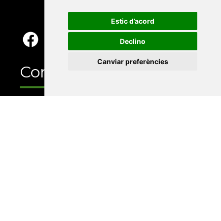
Estic d’acord
Declino
Canviar preferències
Contacte
Xarxa Vives d'Universitats
Edifici Àgora
Universitat Jaume I, local 10
Av. de Vicent Sos Baynat, s/n
12071 Castelló de la Plana
e-buc@vives.org
+34 964 72 89 93