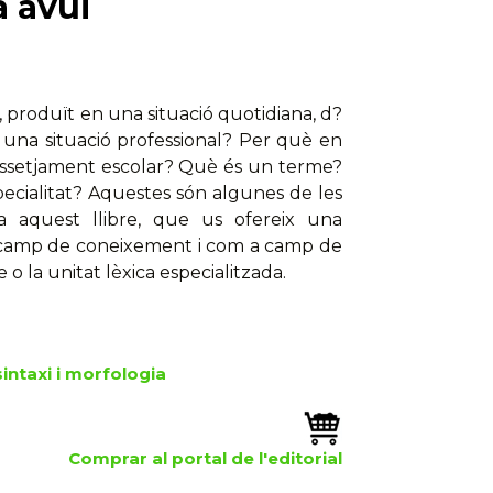
a avui
 produït en una situació quotidiana, d?
en una situació professional? Per què en
 assetjament escolar? Què és un terme?
ecialitat? Aquestes són algunes de les
a aquest llibre, que us ofereix una
a camp de coneixement i com a camp de
 o la unitat lèxica especialitzada.
intaxi i morfologia
Comprar al portal de l'editorial