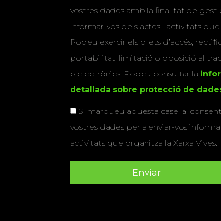
vostres dades amb la finalitat de gestio
informar-vos dels actes i activitats que
Podeu exercir els drets d’accés, rectifi
portabilitat, limitació o oposició al tr
o electrònics. Podeu consultar la
info
detallada sobre protecció de dade
Si marqueu aquesta casella, consenti
vostres dades per a enviar-vos informac
activitats que organitza la Xarxa Vives.