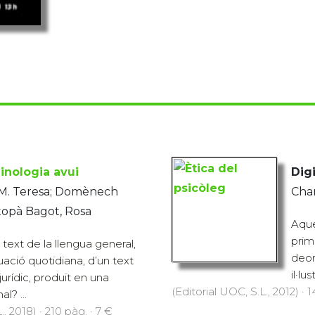
inologia avui
Digi
, M. Teresa; Domènech
Cha
topà Bagot, Rosa
Aque
prime
text de la llengua general,
deon
uació quotidiana, d’un text
il·lu
 jurídic, produït en una
(Editorial UOC, S.L., 2012) · 
l? ...
., 2018) · 210 pàg. · 7 €