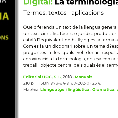
Digital:
La terminologi
Termes, textos i aplicacions
Què diferencia un text de la llengua general,
un text científic, tècnic o jurídic, produït 
català l?equivalent de bullying és la forma
Com es fa un diccionari sobre un tema d?esp
preguntes a les quals vol donar respost
aproximació a la terminologia, entesa com 
treball l'objecte central dels quals és el terme
Editorial UOC, S.L.
, 2018 ·
Manuals
210 p. · · ISBN 978-84-9180-202-0 · 23 €
Matèria:
Llenguatge i lingüística
:
Gramàtica, s