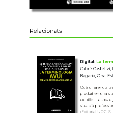
Relacionats
Digital:
La term
Cabré Castellví
Bagaria, Ona; Es
Què diferencia un 
produït en una sit
científic, tècnic o
situació professiona
(Editorial UOC, S.L