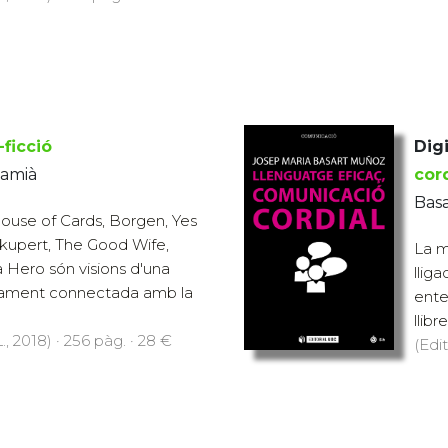
-ficció
Digi
 Damià
cor
Basa
ouse of Cards, Borgen, Yes
kkupert, The Good Wife,
La m
 Hero són visions d'una
llig
ortament connectada amb la
ente
llibr
., 2018) · 256 pàg. · 28 €
(Edit