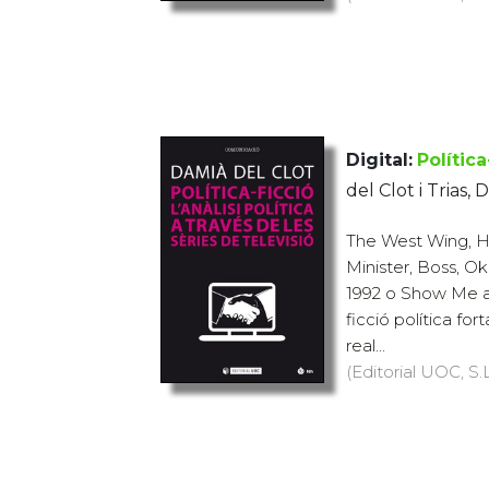
Digital:
Política
del Clot i Trias,
The West Wing, H
Minister, Boss, O
1992 o Show Me a
ficció política f
real...
(Editorial UOC, S.L