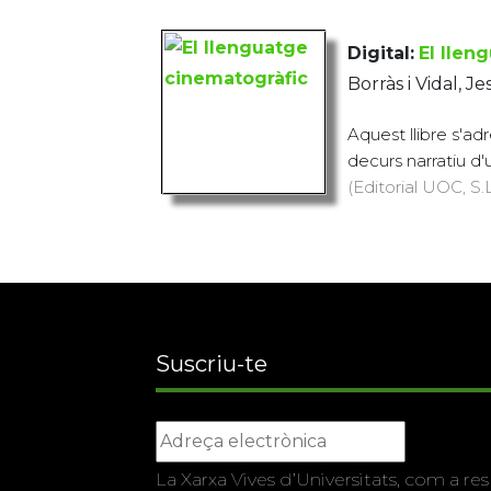
Digital:
El llen
Borràs i Vidal, J
Aquest llibre s'ad
decurs narratiu d'u
(Editorial UOC, S.L
Suscriu-te
La Xarxa Vives d’Universitats, com a res