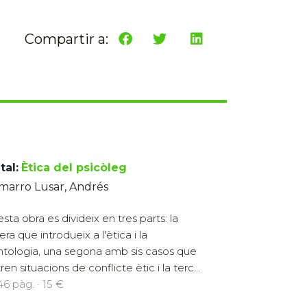
Compartir a:
tal:
Ètica del psicòleg
marro Lusar, Andrés
sta obra es divideix en tres parts: la
ra que introdueix a l'ètica i la
tologia, una segona amb sis casos que
stren situacions de conflicte ètic i la terc...
146 pàg. · 15 €