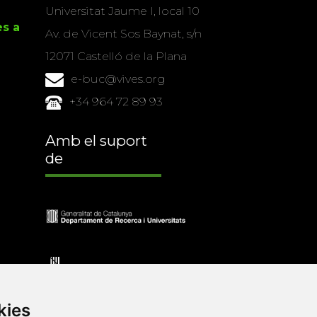
Universitat Jaume I, local 10
es a
Av. de Vicent Sos Baynat, s/n
12071 Castelló de la Plana
e-buc@vives.org
+34 964 72 89 93
Amb el suport
de
kies