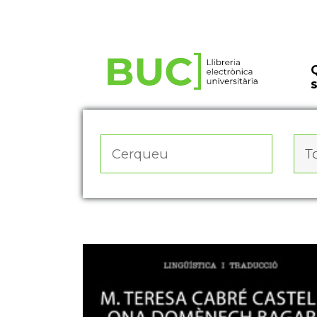
Actualitza les preferències de les cookies
To