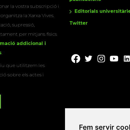
nar la vostra subscripció i
Editorials universitàri
 organitza la Xarxa Vives.
Twitter
cació, supressió,
actament per mitjans físics
rmació addicional i
s
.
u que utilitzem les
ió sobre els actes i
Fem servir coo