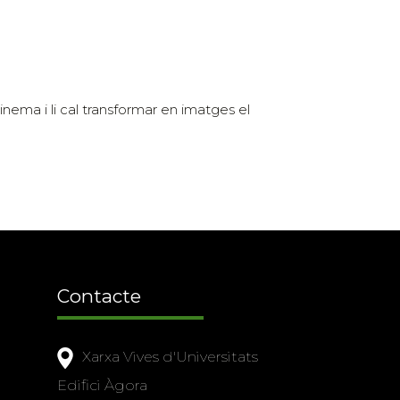
cinema i li cal transformar en imatges el
Contacte
Xarxa Vives d'Universitats
Edifici Àgora