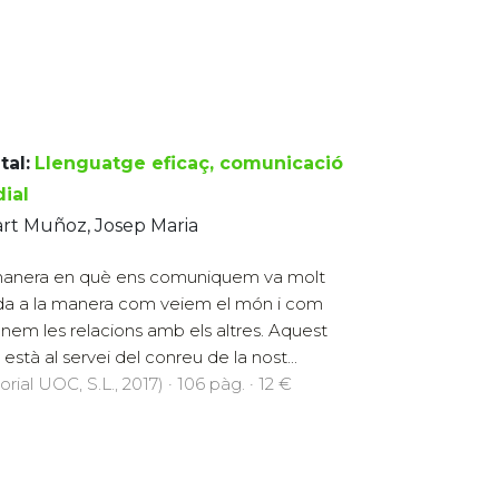
tal:
Llenguatge eficaç, comunicació
dial
rt Muñoz, Josep Maria
anera en què ens comuniquem va molt
ada a la manera com veiem el món i com
nem les relacions amb els altres. Aquest
e està al servei del conreu de la nost...
orial UOC, S.L., 2017) · 106 pàg. · 12 €