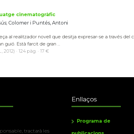
guatge cinematogràfic
esús; Colomer i Puntés, Antoni
reça al realitzador novell que desitja expresar-se a través del 
n guió. Està farcit de gran ...
., 2012) · 124 pàg. · 17 €
Enllaços
Programa de
ponsable, tractarà les
publicacions