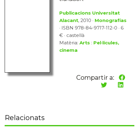
Publicacions Universitat
Alacant
, 2010 ·
Monografías
· ISBN 978-84-9717-112-0 · 6
€ · castellà
Matèria:
Arts
:
Pel·lícules,
cinema
Compartir a:
Relacionats