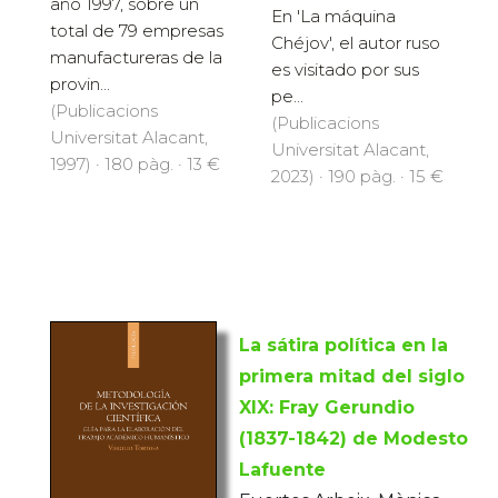
año 1997, sobre un
En 'La máquina
total de 79 empresas
Chéjov', el autor ruso
manufactureras de la
es visitado por sus
provin...
pe...
(Publicacions
(Publicacions
Universitat Alacant,
Universitat Alacant,
1997) · 180 pàg. · 13 €
2023) · 190 pàg. · 15 €
La sátira política en la
primera mitad del siglo
XIX: Fray Gerundio
(1837-1842) de Modesto
Lafuente