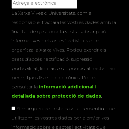
La Xarxa Vives d’Universitats, com a
responsable, tractarà les vostres dades amb la
finalitat de gestionar la vostra subscripció i
informar-vos dels actes i activitats que
organitza la Xarxa Vives. Podeu exercir els
drets d’accés, rectificació, supressió,
portabilitat, limitació o oposició al tractament
per mitjans físics o electrònics. Podeu
consultar la
informació addicional i
detallada sobre protecció de dades
.
Si marqueu aquesta casella, consentiu que
utilitzem les vostres dades per a enviar-vos
informació sobre els actes i activitats que