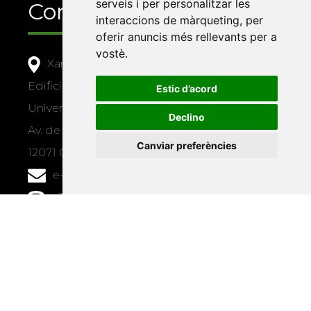
serveis i per personalitzar les
Contacte
interaccions de màrqueting
,
per
oferir anuncis més rellevants per a
vostè
.
Xarxa Vives d'Universitats
Edifici Àgora
Estic d’acord
Universitat Jaume I, local 10
Declino
Av. de Vicent Sos Baynat, s/n
Canviar preferències
12071 Castelló de la Plana
e-buc@vives.org
+34 964 72 89 93
Amb el suport
de