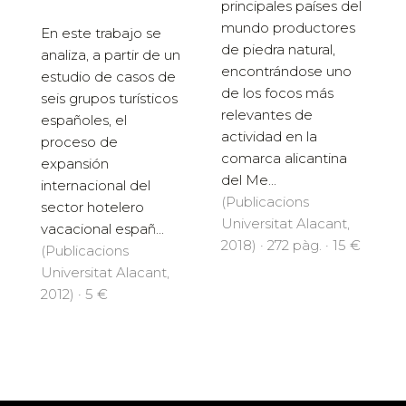
principales países del
mundo productores
En este trabajo se
de piedra natural,
analiza, a partir de un
encontrándose uno
estudio de casos de
de los focos más
seis grupos turísticos
relevantes de
españoles, el
actividad en la
proceso de
comarca alicantina
expansión
del Me...
internacional del
(Publicacions
sector hotelero
Universitat Alacant,
vacacional españ...
2018) · 272 pàg. · 15 €
(Publicacions
Universitat Alacant,
2012) · 5 €