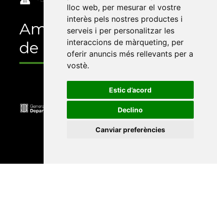
lloc web
,
per mesurar el vostre
interès pels nostres productes i
Amb el suport
serveis i per personalitzar les
interaccions de màrqueting
,
per
de
oferir anuncis més rellevants per a
vostè
.
Estic d’acord
Declino
Canviar preferències
Universitat Abat Oliba CEU
•
Universitat d'Alacant
•
Universitat d'Andorra
•
Universitat Autònoma de
Barcelona
•
Universitat de Barcelona
•
Universitat