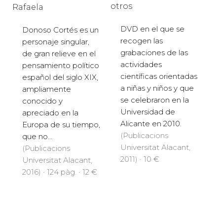
otros
Rafaela
DVD en el que se
Donoso Cortés es un
recogen las
personaje singular,
grabaciones de las
de gran relieve en el
actividades
pensamiento político
científicas orientadas
español del siglo XIX,
a niñas y niños y que
ampliamente
se celebraron en la
conocido y
Universidad de
apreciado en la
Alicante en 2010.
Europa de su tiempo,
(Publicacions
que no...
Universitat Alacant,
(Publicacions
2011) · 10 €
Universitat Alacant,
2016) · 124 pàg. · 12 €