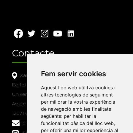
Contacte
Fem servir cookies
Xarxa Vives d'Universitats
Edifici Àgora
Aquest lloc web utilitza cookies i
Universitat Jaume I, local 10
altres tecnologies de seguiment
per millorar la vostra experiència
Av. de Vicent Sos Baynat, s/n
de navegació amb les finalitats
12071 Castelló de la Plana
següents:
per habilitar la
e-buc@vives.org
funcionalitat bàsica del lloc web
,
per oferir una millor experiència al
+34 964 72 89 93