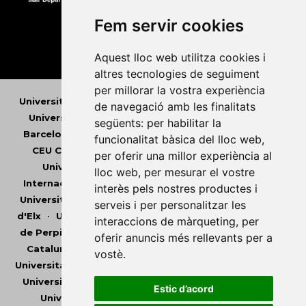
Fem servir cookies
Aquest lloc web utilitza cookies i
altres tecnologies de seguiment
per millorar la vostra experiència
Universitat Abat Oliba CEU
•
Universitat d'Alacant
•
de navegació amb les finalitats
Universitat d'Andorra
•
Universitat Autònoma de
següents:
per habilitar la
Barcelona
•
Universitat de Barcelona
•
Universitat
funcionalitat bàsica del lloc web
,
CEU Cardenal Herrera
•
Universitat de Girona
•
per oferir una millor experiència al
Universitat de les Illes Balears
•
Universitat
lloc web
,
per mesurar el vostre
Internacional de Catalunya
•
Universitat Jaume I
•
interès pels nostres productes i
Universitat de Lleida
•
Universitat Miguel Hernández
serveis i per personalitzar les
d'Elx
•
Universitat Oberta de Catalunya
•
Universitat
interaccions de màrqueting
,
per
de Perpinyà Via Domitia
•
Universitat Politècnica de
oferir anuncis més rellevants per a
Catalunya
•
Universitat Politècnica de València
•
vostè
.
Universitat Pompeu Fabra
•
Universitat Ramon Llull
•
Universitat Rovira i Virgili
•
Universitat de Sàsser
•
Estic d’acord
Universitat de València
•
Universitat de Vic -