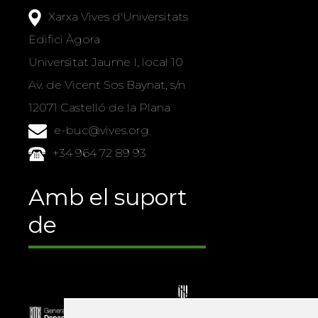
Xarxa Vives d'Universitats
Edifici Àgora
Universitat Jaume I, local 10
Av. de Vicent Sos Baynat, s/n
12071 Castelló de la Plana
e-buc@vives.org
+34 964 72 89 93
Amb el suport
de