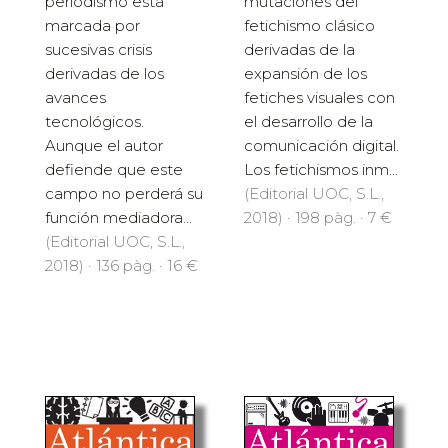
periodismo está
mutaciones del
marcada por
fetichismo clásico
sucesivas crisis
derivadas de la
derivadas de los
expansión de los
avances
fetiches visuales con
tecnológicos.
el desarrollo de la
Aunque el autor
comunicación digital.
defiende que este
Los fetichismos inm...
campo no perderá su
(Editorial UOC, S.L.,
función mediadora...
2018) · 198 pàg. · 7 €
(Editorial UOC, S.L.,
2018) · 136 pàg. · 16 €