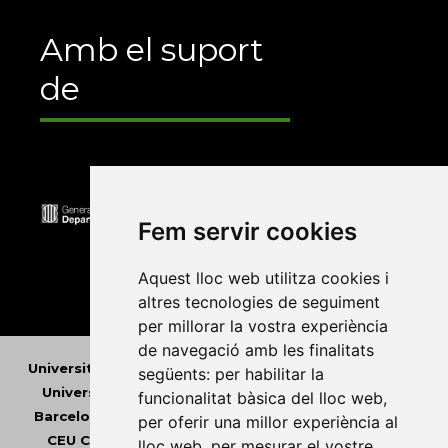
Amb el suport
de
Fem servir cookies
Aquest lloc web utilitza cookies i
altres tecnologies de seguiment
per millorar la vostra experiència
de navegació amb les finalitats
Universitat Abat Oliba CEU
•
Universitat d'Alacant
•
següents:
per habilitar la
Universitat d'Andorra
•
Universitat Autònoma de
funcionalitat bàsica del lloc web
,
Barcelona
•
Universitat de Barcelona
•
Universitat
per oferir una millor experiència al
CEU Cardenal Herrera
•
Universitat de Girona
•
lloc web
,
per mesurar el vostre