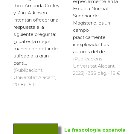
especialmente en la
libro, Amanda Coffey
Escuela Normal
y Paul Atkinson
Superior de
intentan ofrecer una
Magisterio, es un
respuesta a la
campo
siguiente pregunta:
prácticamente
¿cuál es la mejor
inexplorado. Los
manera de dotar de
autores del de...
utilidad a la gran
(Publicacions
canti...
Universitat Alacant,
(Publicacions
2023) · 358 pàg. · 18 €
Universitat Alacant,
2018) · 5 €
La fraseología española