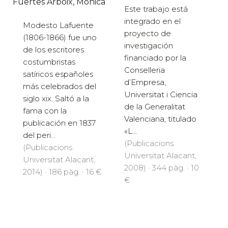
Fuertes Arboix, Mònica
Este trabajo está
integrado en el
Modesto Lafuente
proyecto de
(1806-1866) fue uno
investigación
de los escritores
financiado por la
costumbristas
Conselleria
satíricos españoles
d’Empresa,
más celebrados del
Universitat i Ciencia
siglo xix. Saltó a la
de la Generalitat
fama con la
Valenciana, titulado
publicación en 1837
«L...
del peri...
(Publicacions
(Publicacions
Universitat Alacant,
Universitat Alacant,
2008) · 344 pàg. · 10
2014) · 186 pàg. · 16 €
€