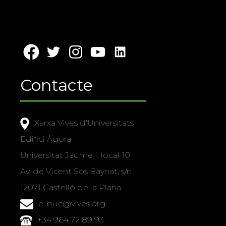
Contacte
Xarxa Vives d'Universitats
Edifici Àgora
Universitat Jaume I, local 10
Av. de Vicent Sos Baynat, s/n
12071 Castelló de la Plana
e-buc@vives.org
+34 964 72 89 93