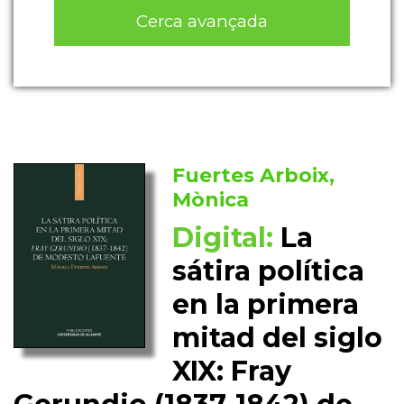
Cerca avançada
Fuertes Arboix,
Mònica
Digital:
La
sátira política
en la primera
mitad del siglo
XIX: Fray