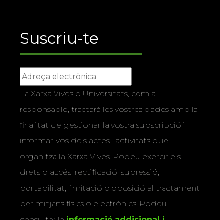
Suscriu-te
La Xarxa Vives d’Universitats, com a
responsable, tractarà les vostres dades amb la
finalitat de gestionar la vostra subscripció i
informar-vos dels actes i activitats que
organitza la Xarxa Vives. Podeu exercir els
drets d’accés, rectificació, supressió,
portabilitat, limitació o oposició al tractament
per mitjans físics o electrònics. Podeu
consultar la
informació addicional i