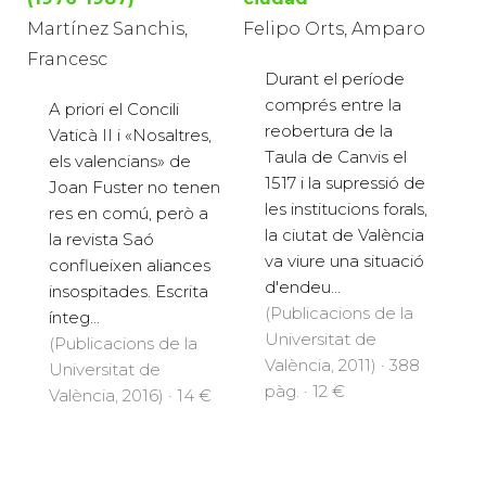
Martínez Sanchis,
Felipo Orts, Amparo
Francesc
Durant el període
comprés entre la
A priori el Concili
reobertura de la
Vaticà II i «Nosaltres,
Taula de Canvis el
els valencians» de
1517 i la supressió de
Joan Fuster no tenen
les institucions forals,
res en comú, però a
la ciutat de València
la revista Saó
va viure una situació
conflueixen aliances
d'endeu...
insospitades. Escrita
(Publicacions de la
ínteg...
Universitat de
(Publicacions de la
València, 2011) · 388
Universitat de
pàg. · 12 €
València, 2016) · 14 €