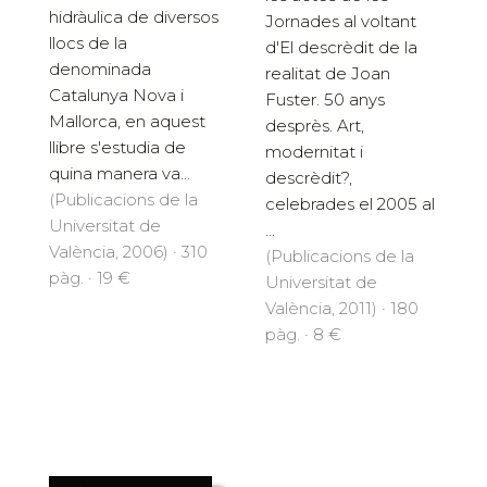
hidràulica de diversos
Jornades al voltant
llocs de la
d'El descrèdit de la
denominada
realitat de Joan
Catalunya Nova i
Fuster. 50 anys
Mallorca, en aquest
desprès. Art,
llibre s'estudia de
modernitat i
quina manera va...
descrèdit?,
(Publicacions de la
celebrades el 2005 al
Universitat de
...
València, 2006) · 310
(Publicacions de la
pàg. · 19 €
Universitat de
València, 2011) · 180
pàg. · 8 €