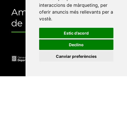
interaccions de màrqueting
,
per
Amb el suport
oferir anuncis més rellevants per a
vostè
.
de
Estic d’acord
Declino
Canviar preferències
Universitat Abat Oliba CEU
•
Universitat d'Alacant
•
Universitat d'Andorra
•
Universitat Autònoma de
Barcelona
•
Universitat de Barcelona
•
Universitat
CEU Cardenal Herrera
•
Universitat de Girona
•