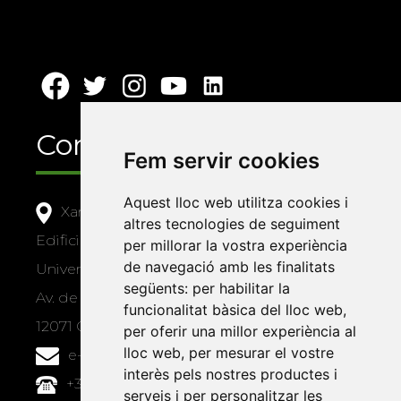
Contacte
Fem servir cookies
Aquest lloc web utilitza cookies i
Xarxa Vives d'Universitats
altres tecnologies de seguiment
Edifici Àgora
per millorar la vostra experiència
de navegació amb les finalitats
Universitat Jaume I, local 10
següents:
per habilitar la
Av. de Vicent Sos Baynat, s/n
funcionalitat bàsica del lloc web
,
12071 Castelló de la Plana
per oferir una millor experiència al
lloc web
,
per mesurar el vostre
e-buc@vives.org
interès pels nostres productes i
+34 964 72 89 93
serveis i per personalitzar les