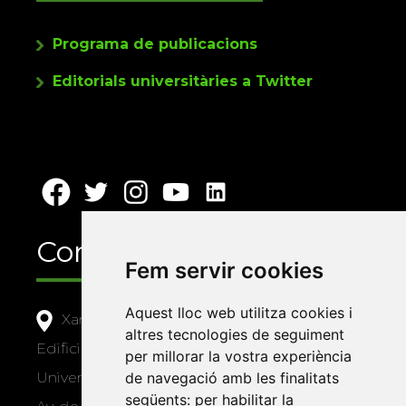
Programa de publicacions
Editorials universitàries a Twitter
Contacte
Fem servir cookies
Aquest lloc web utilitza cookies i
Xarxa Vives d'Universitats
altres tecnologies de seguiment
Edifici Àgora
per millorar la vostra experiència
Universitat Jaume I, local 10
de navegació amb les finalitats
següents:
per habilitar la