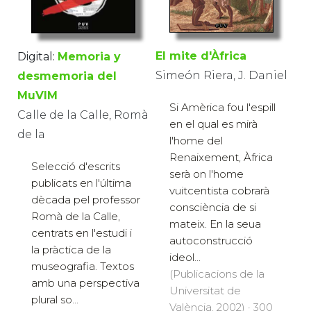
El mite d'Àfrica
Digital:
Memoria y
Simeón Riera, J. Daniel
desmemoria del
MuVIM
Si Amèrica fou l'espill
Calle de la Calle, Romà
en el qual es mirà
de la
l'home del
Renaixement, Àfrica
Selecció d'escrits
serà on l'home
publicats en l'última
vuitcentista cobrarà
dècada pel professor
consciència de si
Romà de la Calle,
mateix. En la seua
centrats en l'estudi i
autoconstrucció
la pràctica de la
ideol...
museografia. Textos
(Publicacions de la
amb una perspectiva
Universitat de
plural so...
València, 2002) · 300