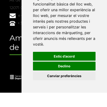
Av. de Vicent Sos Baynat, s/n
funcionalitat bàsica del lloc web
,
12071 Castelló de la Plana
per oferir una millor experiència al
e-buc@vives.org
lloc web
,
per mesurar el vostre
interès pels nostres productes i
+34 964 72 89 93
serveis i per personalitzar les
interaccions de màrqueting
,
per
Amb el suport
oferir anuncis més rellevants per a
vostè
.
de
Estic d’acord
Declino
Canviar preferències