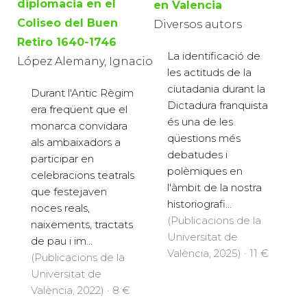
diplomacia en el
en Valencia
Coliseo del Buen
Diversos autors
Retiro 1640-1746
La identificació de
López Alemany, Ignacio
les actituds de la
ciutadania durant la
Durant l'Antic Règim
Dictadura franquista
era freqüent que el
és una de les
monarca convidara
qüestions més
als ambaixadors a
debatudes i
participar en
polèmiques en
celebracions teatrals
l'àmbit de la nostra
que festejaven
historiografi...
noces reals,
(Publicacions de la
naixements, tractats
Universitat de
de pau i im...
València, 2025) · 11 €
(Publicacions de la
Universitat de
València, 2022) · 8 €