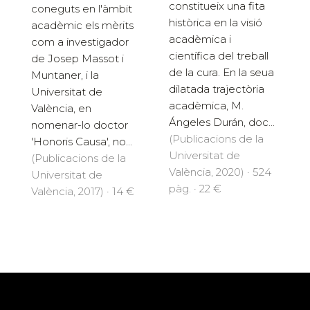
constitueix una fita
coneguts en l'àmbit
històrica en la visió
acadèmic els mèrits
acadèmica i
com a investigador
científica del treball
de Josep Massot i
de la cura. En la seua
Muntaner, i la
dilatada trajectòria
Universitat de
acadèmica, M.
València, en
Ángeles Durán, doc...
nomenar-lo doctor
(Publicacions de la
'Honoris Causa', no...
Universitat de
(Publicacions de la
València, 2020) · 524
Universitat de
pàg. · 22 €
València, 2017) · 14 €