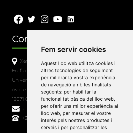
Contacte
Fem servir cookies
Xarxa Vives d'Universitats
Aquest lloc web utilitza cookies i
altres tecnologies de seguiment
Edifici Àgora
per millorar la vostra experiència
Universitat Jaume I, local 10
de navegació amb les finalitats
Av. de Vicent Sos Baynat, s/n
següents:
per habilitar la
funcionalitat bàsica del lloc web
,
12071 Castelló de la Plana
per oferir una millor experiència al
e-buc@vives.org
lloc web
,
per mesurar el vostre
+34 964 72 89 93
interès pels nostres productes i
serveis i per personalitzar les