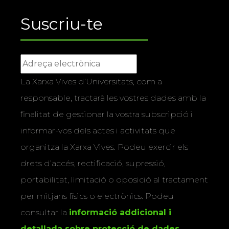
Suscriu-te
La Xarxa Vives d’Universitats, com a
responsable, tractarà les vostres dades amb la
finalitat de gestionar la vostra subscripció i
informar-vos dels actes i activitats que
organitza la Xarxa Vives. Podeu exercir els
drets d’accés, rectificació, supressió,
portabilitat, limitació o oposició al tractament
per mitjans físics o electrònics. Podeu
consultar la
informació addicional i
detallada sobre protecció de dades
.