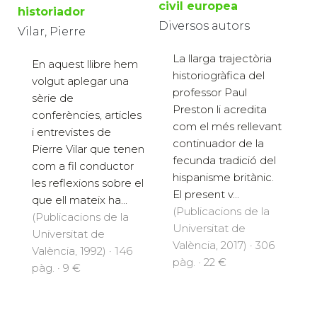
civil europea
historiador
Diversos autors
Vilar, Pierre
La llarga trajectòria
En aquest llibre hem
historiogràfica del
volgut aplegar una
professor Paul
sèrie de
Preston li acredita
conferències, articles
com el més rellevant
i entrevistes de
continuador de la
Pierre Vilar que tenen
fecunda tradició del
com a fil conductor
hispanisme britànic.
les reflexions sobre el
El present v...
que ell mateix ha...
(Publicacions de la
(Publicacions de la
Universitat de
Universitat de
València, 2017) · 306
València, 1992) · 146
pàg. · 22 €
pàg. · 9 €