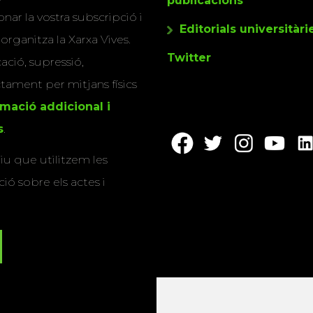
publicacions
nar la vostra subscripció i
Editorials universitàri
 organitza la Xarxa Vives.
Twitter
cació, supressió,
actament per mitjans físics
rmació addicional i
s
.
u que utilitzem les
ió sobre els actes i