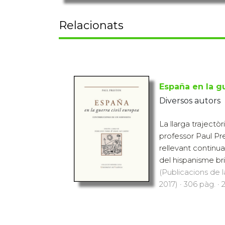
Relacionats
España en la gu
Diversos autors
La llarga trajectòr
professor Paul Pr
rellevant continua
del hispanisme brit
(Publicacions de l
2017) · 306 pàg. · 