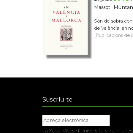
Massot i Muntan
Són de sobra cone
de València, en no
(Publicacions de l
Suscriu-te
La Xarxa Vives d’Universitats, com a res