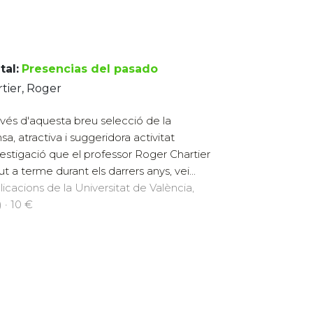
tal:
Presencias del pasado
tier, Roger
avés d'aquesta breu selecció de la
sa, atractiva i suggeridora activitat
vestigació que el professor Roger Chartier
ut a terme durant els darrers anys, vei...
licacions de la Universitat de València,
 · 10 €