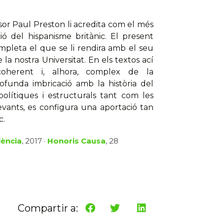
essor Paul Preston li acredita com el més
ió del hispanisme britànic. El present
pleta el que se li rendira amb el seu
 nostra Universitat. En els textos ací
coherent i, alhora, complex de la
funda imbricació amb la història del
olítiques i estructurals tant com les
evants, es configura una aportació tan
c.
lència
, 2017 ·
Honoris Causa
, 28
Compartir a: