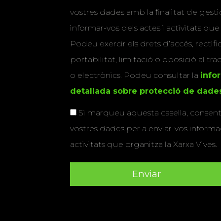
vostres dades amb la finalitat de gestio
informar-vos dels actes i activitats que
Podeu exercir els drets d’accés, rectifi
portabilitat, limitació o oposició al tr
o electrònics. Podeu consultar la
info
detallada sobre protecció de dade
Si marqueu aquesta casella, consenti
vostres dades per a enviar-vos informac
activitats que organitza la Xarxa Vives.