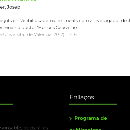
er, Josep
guts en l'àmbit acadèmic els mèrits com a investigador de Jo
menar-lo doctor 'Honoris Causa', no...
a Universitat de València, 2017) · 14 €
Enllaços
Programa de
ponsable, tractarà les