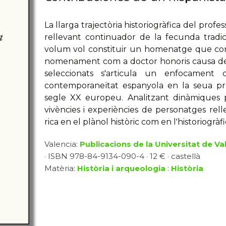
La llarga trajectòria historiogràfica del prof
rellevant continuador de la fecunda tradic
volum vol constituir un homenatge que com
nomenament com a doctor honoris causa de la
seleccionats s'articula un enfocament 
contemporaneïtat espanyola en la seua pro
segle XX europeu. Analitzant dinàmiques p
vivències i experiències de personatges rell
rica en el plànol històric com en l'historiogràfi
Valencia:
Publicacions de la Universitat de Va
· ISBN 978-84-9134-090-4 · 12 € · castellà
Matèria:
Història i arqueologia
:
Història