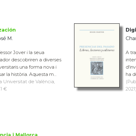
ización
Digi
osé M.
Char
essor Jover i la seua
A tr
iador descobriren a diverses
inten
ersitaris una forma nova i
d'in
 la història. Aquesta m...
ha d
a Universitat de València,
(Pub
21 €
2021)
ncia i Mallorca