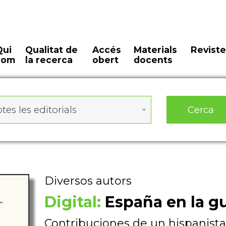
Qui
Qualitat de
Accés
Materials
Reviste
som
la recerca
obert
docents
Cerca
tes les editorials
Diversos autors
Digital:
España en la gu
Contribuciones de un hispanista