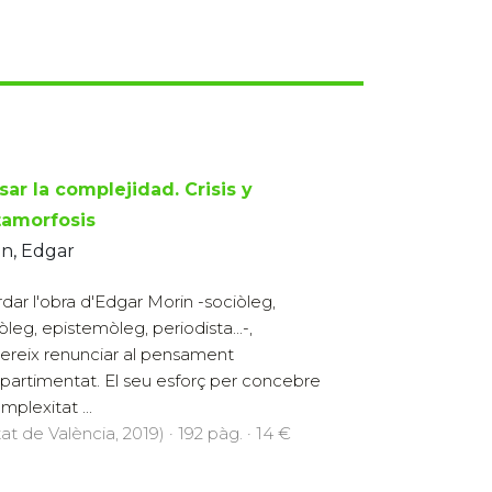
sar la complejidad. Crisis y
amorfosis
n, Edgar
dar l'obra d'Edgar Morin -sociòleg,
òleg, epistemòleg, periodista...-,
ereix renunciar al pensament
artimentat. El seu esforç per concebre
mplexitat ...
at de València, 2019) · 192 pàg. · 14 €