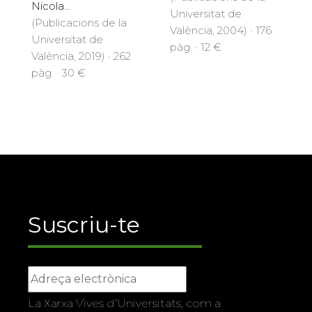
Nicola...
Universitat de
(Publicacions de la
València, 2004) · 176
Universitat de
pàg. · 12 €
València, 2019) · 262
pàg. · 30 €
Suscriu-te
La Xarxa Vives d’Universitats, com a