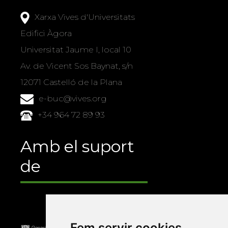
Xarxa Vives d'Universitats
Edifici Àgora
Universitat Jaume I, local 10
Av. de Vicent Sos Baynat, s/n
12071 Castelló de la Plana
e-buc@vives.org
+34 964 72 89 93
Amb el suport
de
Fem servir cookies