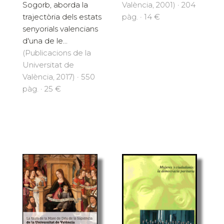
València, 2001) · 204
Sogorb, aborda la
pàg. · 14 €
trajectòria dels estats
senyorials valencians
d'una de le...
(Publicacions de la
Universitat de
València, 2017) · 550
pàg. · 25 €