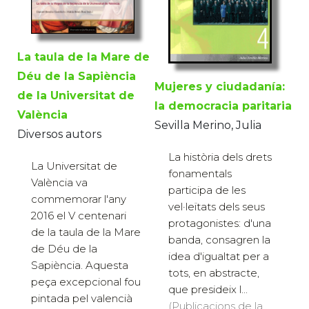
La taula de la Mare de
Déu de la Sapiència
Mujeres y ciudadanía:
de la Universitat de
la democracia paritaria
València
Sevilla Merino, Julia
Diversos autors
La història dels drets
La Universitat de
fonamentals
València va
participa de les
commemorar l'any
vel·leïtats dels seus
2016 el V centenari
protagonistes: d'una
de la taula de la Mare
banda, consagren la
de Déu de la
idea d'igualtat per a
Sapiència. Aquesta
tots, en abstracte,
peça excepcional fou
que presideix l...
pintada pel valencià
(Publicacions de la