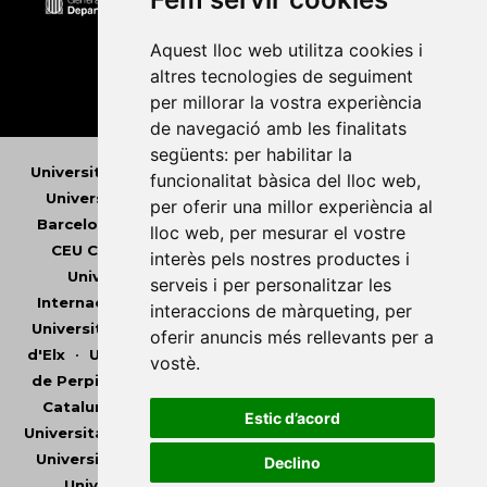
Aquest lloc web utilitza cookies i
altres tecnologies de seguiment
per millorar la vostra experiència
de navegació amb les finalitats
següents:
per habilitar la
Universitat Abat Oliba CEU
•
Universitat d'Alacant
•
funcionalitat bàsica del lloc web
,
Universitat d'Andorra
•
Universitat Autònoma de
per oferir una millor experiència al
Barcelona
•
Universitat de Barcelona
•
Universitat
lloc web
,
per mesurar el vostre
CEU Cardenal Herrera
•
Universitat de Girona
•
interès pels nostres productes i
Universitat de les Illes Balears
•
Universitat
serveis i per personalitzar les
Internacional de Catalunya
•
Universitat Jaume I
•
interaccions de màrqueting
,
per
Universitat de Lleida
•
Universitat Miguel Hernández
oferir anuncis més rellevants per a
d'Elx
•
Universitat Oberta de Catalunya
•
Universitat
vostè
.
de Perpinyà Via Domitia
•
Universitat Politècnica de
Catalunya
•
Universitat Politècnica de València
•
Estic d’acord
Universitat Pompeu Fabra
•
Universitat Ramon Llull
•
Universitat Rovira i Virgili
•
Universitat de Sàsser
•
Declino
Universitat de València
•
Universitat de Vic -