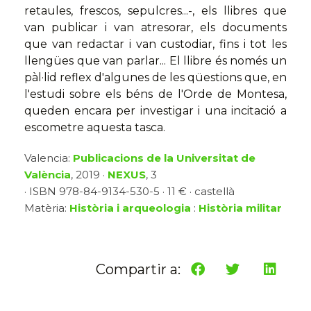
retaules, frescos, sepulcres...-, els llibres que
van publicar i van atresorar, els documents
que van redactar i van custodiar, fins i tot les
llengües que van parlar... El llibre és només un
pàl·lid reflex d'algunes de les qüestions que, en
l'estudi sobre els béns de l'Orde de Montesa,
queden encara per investigar i una incitació a
escometre aquesta tasca.
Valencia:
Publicacions de la Universitat de
València
, 2019 ·
NEXUS
, 3
· ISBN 978-84-9134-530-5 · 11 € · castellà
Matèria:
Història i arqueologia
:
Història militar
Compartir a: