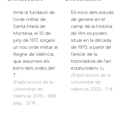
Amb la fundació de
Els inicis dels estudis
l'orde militar de
de gènere en el
Santa María de
camp de la Història
Montesa, el 10 de
de l'Art es poden
juny de 1317, sorgeix
situar en la dècada
un nou orde militar al
de 1970, a partir de
Regne de València
l'article de la
que assumeix els
historiadora de l'art
béns dels ordes del
estatunidenc Li...
T...
(Publicacions de la
(Publicacions de la
Universitat de
Universitat de
València, 2021) · 11 €
València, 2019) · 388
pàg. · 20 €