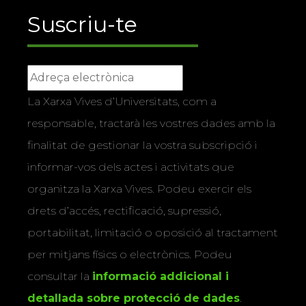
Suscriu-te
La Xarxa Vives d’Universitats, com a
responsable, tractarà les vostres dades amb la
finalitat de gestionar la vostra subscripció i
informar-vos dels actes i activitats que
organitza la Xarxa Vives. Podeu exercir els
drets d’accés, rectificació, supressió,
portabilitat, limitació o oposició al tractament
per mitjans físics o electrònics. Podeu
consultar la
informació addicional i
detallada sobre protecció de dades
.