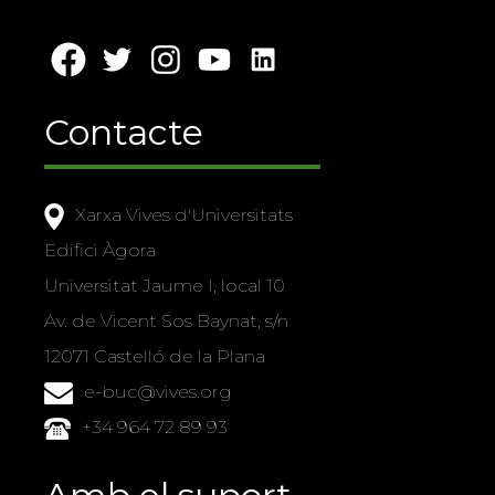
Contacte
Xarxa Vives d'Universitats
Edifici Àgora
Universitat Jaume I, local 10
Av. de Vicent Sos Baynat, s/n
12071 Castelló de la Plana
e-buc@vives.org
+34 964 72 89 93