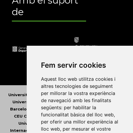
Amb el suport
de
Fem servir cookies
Aquest lloc web utilitza cookies i
altres tecnologies de seguiment
per millorar la vostra experiència
Universitat Abat Oliba CEU
•
Universitat d'Alacant
•
de navegació amb les finalitats
Universitat d'Andorra
•
Universitat Autònoma de
següents:
per habilitar la
Barcelona
•
Universitat de Barcelona
•
Universitat
funcionalitat bàsica del lloc web
,
CEU Cardenal Herrera
•
Universitat de Girona
•
per oferir una millor experiència al
Universitat de les Illes Balears
•
Universitat
lloc web
,
per mesurar el vostre
Internacional de Catalunya
•
Universitat Jaume I
•