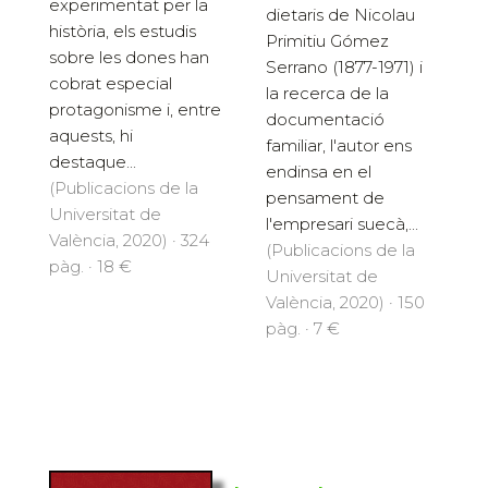
experimentat per la
dietaris de Nicolau
història, els estudis
Primitiu Gómez
sobre les dones han
Serrano (1877-1971) i
cobrat especial
la recerca de la
protagonisme i, entre
documentació
aquests, hi
familiar, l'autor ens
destaque...
endinsa en el
(Publicacions de la
pensament de
Universitat de
l'empresari suecà,...
València, 2020) · 324
(Publicacions de la
pàg. · 18 €
Universitat de
València, 2020) · 150
pàg. · 7 €