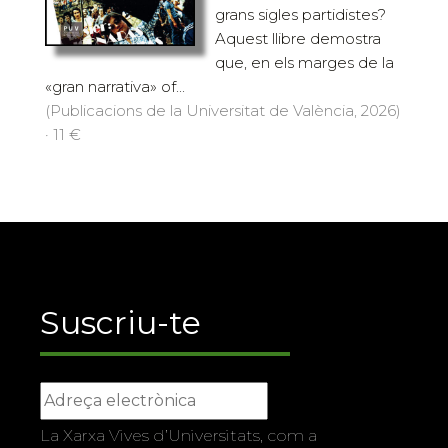
grans sigles partidistes?
Aquest llibre demostra
que, en els marges de la
«gran narrativa» of...
(Publicacions de la Universitat de València, 2026)
· 11 €
Suscriu-te
La Xarxa Vives d’Universitats, com a