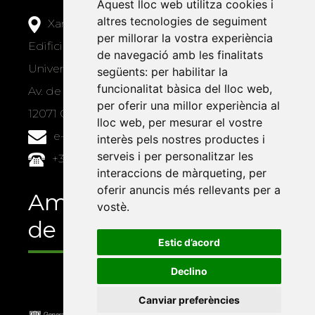
Aquest lloc web utilitza cookies i
altres tecnologies de seguiment
Xarxa Vives d'Universitats
per millorar la vostra experiència
Edifici Àgora
de navegació amb les finalitats
Universitat Jaume I, local 10
següents:
per habilitar la
funcionalitat bàsica del lloc web
,
Av. de Vicent Sos Baynat, s/n
per oferir una millor experiència al
12071 Castelló de la Plana
lloc web
,
per mesurar el vostre
e-buc@vives.org
interès pels nostres productes i
serveis i per personalitzar les
+34 964 72 89 93
interaccions de màrqueting
,
per
oferir anuncis més rellevants per a
Amb el suport
vostè
.
de
Estic d’acord
Declino
Canviar preferències