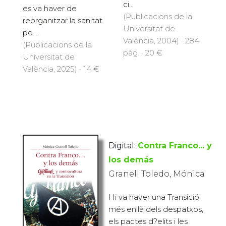
ci...
es va haver de
(Publicacions de la
reorganitzar la sanitat
Universitat de
pe...
València, 2004) · 284
(Publicacions de la
pàg. · 20 €
Universitat de
València, 2025) · 14 €
Digital:
Contra Franco... y
los demás
Granell Toledo, Mónica
Hi va haver una Transició
més enllà dels despatxos,
els pactes d?elits i les