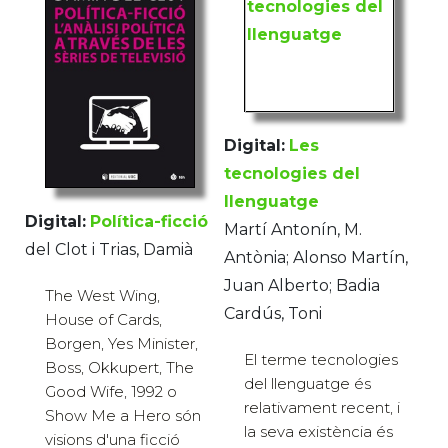
Digital:
Les
tecnologies del
llenguatge
Digital:
Política-ficció
Martí Antonín, M.
del Clot i Trias, Damià
Antònia; Alonso Martín,
Juan Alberto; Badia
The West Wing,
Cardús, Toni
House of Cards,
Borgen, Yes Minister,
El terme tecnologies
Boss, Okkupert, The
del llenguatge és
Good Wife, 1992 o
relativament recent, i
Show Me a Hero són
la seva existència és
visions d'una ficció