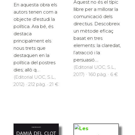
Aquest no és el típic
En aquesta obra els
llibre per a millorar la
autors tenen com a
comunicació dels
objecte d'estudi la
directius. Descobreix
política. Ara bé, és
un mètode eficaç
destaca
basat en tres
principalment els
elements: la claredat,
nous trets que
l’atracció i la
destaquen en la
persuasió....
política del postres
(Editorial UOC, S.L.,
dies; allò q...
2017) · 160 pàg. · 6 €
(Editorial UOC, S.L.,
2012) · 212 pàg. · 21 €