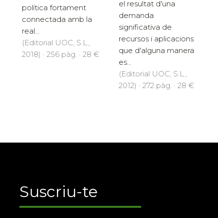
el resultat d'una
política fortament
demanda
connectada amb la
significativa de
real...
recursos i aplicacions
(Editorial UOC, S.L.,
que d'alguna manera
2018) · 256 pàg. · 28 €
es...
(Editorial UOC, S.L.,
2012) · 272 pàg. · 28 €
Suscriu-te