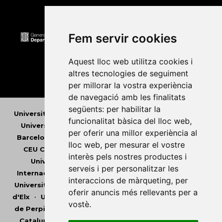
Fem servir cookies
Aquest lloc web utilitza cookies i
altres tecnologies de seguiment
per millorar la vostra experiència
de navegació amb les finalitats
següents:
per habilitar la
Universitat Abat Oliba CEU
•
Universitat d'Alacant
•
funcionalitat bàsica del lloc web
,
Universitat d'Andorra
•
Universitat Autònoma de
per oferir una millor experiència al
Barcelona
•
Universitat de Barcelona
•
Universitat
lloc web
,
per mesurar el vostre
CEU Cardenal Herrera
•
Universitat de Girona
•
interès pels nostres productes i
Universitat de les Illes Balears
•
Universitat
serveis i per personalitzar les
Internacional de Catalunya
•
Universitat Jaume I
•
interaccions de màrqueting
,
per
Universitat de Lleida
•
Universitat Miguel Hernández
oferir anuncis més rellevants per a
d'Elx
•
Universitat Oberta de Catalunya
•
Universitat
vostè
.
de Perpinyà Via Domitia
•
Universitat Politècnica de
Catalunya
•
Universitat Politècnica de València
•