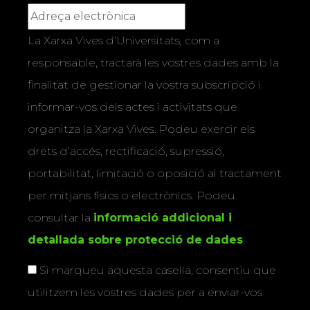
La Xarxa Vives d’Universitats, com a
responsable, tractarà les vostres dades amb la
finalitat de gestionar la vostra subscripció i
informar-vos dels actes i activitats que
organitza la Xarxa Vives. Podeu exercir els
drets d’accés, rectificació, supressió,
portabilitat, limitació o oposició al tractament
per mitjans físics o electrònics. Podeu
consultar la
informació addicional i
detallada sobre protecció de dades
.
Si marqueu aquesta casella, consentiu que
utilitzem les vostres dades per a enviar-vos