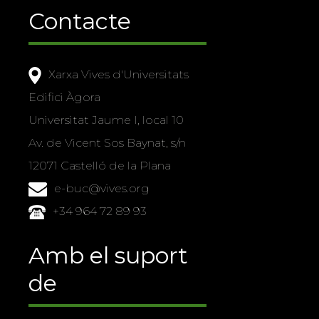
Contacte
Xarxa Vives d'Universitats
Edifici Àgora
Universitat Jaume I, local 10
Av. de Vicent Sos Baynat, s/n
12071 Castelló de la Plana
e-buc@vives.org
+34 964 72 89 93
Amb el suport
de