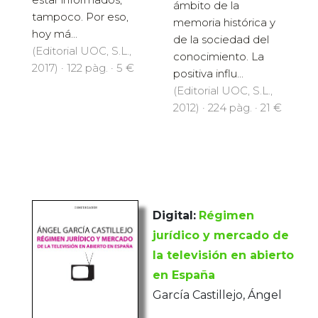
ámbito de la
tampoco. Por eso,
memoria histórica y
hoy má...
de la sociedad del
(Editorial UOC, S.L.,
conocimiento. La
2017) · 122 pàg. · 5 €
positiva influ...
(Editorial UOC, S.L.,
2012) · 224 pàg. · 21 €
Digital:
Régimen
jurídico y mercado de
la televisión en abierto
en España
García Castillejo, Ángel