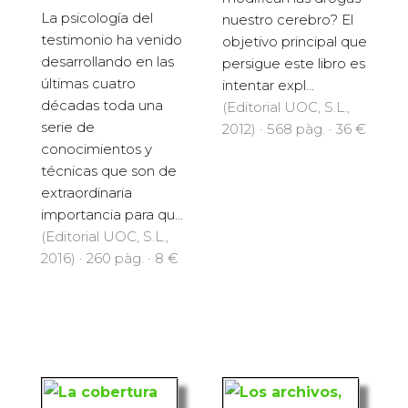
La psicología del
nuestro cerebro? El
testimonio ha venido
objetivo principal que
desarrollando en las
persigue este libro es
últimas cuatro
intentar expl...
décadas toda una
(Editorial UOC, S.L.,
serie de
2012) · 568 pàg. · 36 €
conocimientos y
técnicas que son de
extraordinaria
importancia para qu...
(Editorial UOC, S.L.,
2016) · 260 pàg. · 8 €