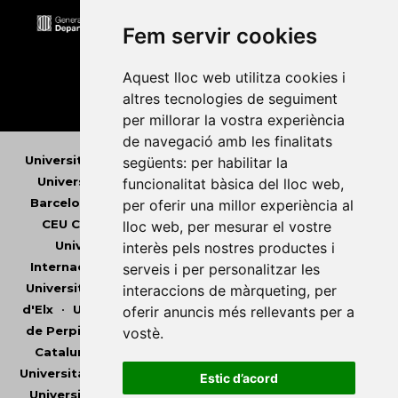
Fem servir cookies
Aquest lloc web utilitza cookies i
altres tecnologies de seguiment
per millorar la vostra experiència
de navegació amb les finalitats
Universitat Abat Oliba CEU
•
Universitat d'Alacant
•
següents:
per habilitar la
Universitat d'Andorra
•
Universitat Autònoma de
funcionalitat bàsica del lloc web
,
Barcelona
•
Universitat de Barcelona
•
Universitat
per oferir una millor experiència al
CEU Cardenal Herrera
•
Universitat de Girona
•
lloc web
,
per mesurar el vostre
Universitat de les Illes Balears
•
Universitat
interès pels nostres productes i
Internacional de Catalunya
•
Universitat Jaume I
•
serveis i per personalitzar les
Universitat de Lleida
•
Universitat Miguel Hernández
interaccions de màrqueting
,
per
d'Elx
•
Universitat Oberta de Catalunya
•
Universitat
oferir anuncis més rellevants per a
de Perpinyà Via Domitia
•
Universitat Politècnica de
vostè
.
Catalunya
•
Universitat Politècnica de València
•
Universitat Pompeu Fabra
•
Universitat Ramon Llull
•
Estic d’acord
Universitat Rovira i Virgili
•
Universitat de Sàsser
•