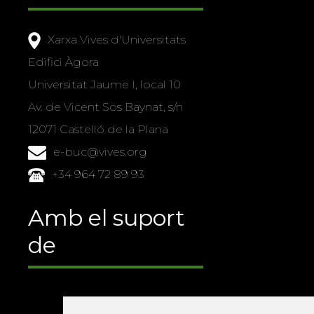
Xarxa Vives d'Universitats
Edifici Àgora
Universitat Jaume I, local 10
Av. de Vicent Sos Baynat, s/n
12071 Castelló de la Plana
e-buc@vives.org
+34 964 72 89 93
Amb el suport
de