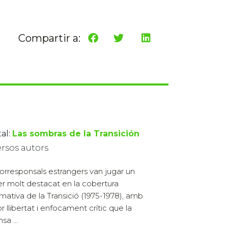
Compartir a:
al:
Las sombras de la Transición
ersos autors
corresponsals estrangers van jugar un
r molt destacat en la cobertura
rmativa de la Transició (1975-1978), amb
r llibertat i enfocament crític que la
sa ...