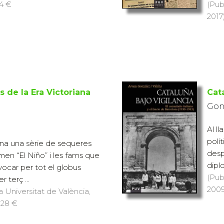
14 €
(Pub
2017)
 de la Era Victoriana
Cat
Gonz
Al l
polí
na una sèrie de sequeres
desp
men “El Niño” i les fams que
dipl
ocar per tot el globus
(Pub
r terç ...
2009
a Universitat de València,
 28 €