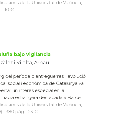
licacions de la Universitat de València,
 · 10 €
aluña bajo vigilancia
àlez i Vilalta, Arnau
larg del període d'entreguerres, l'evolució
tica, social i econòmica de Catalunya va
ertar un interès especial en la
omàcia estrangera destacada a Barcel...
licacions de la Universitat de València,
) · 380 pàg. · 23 €