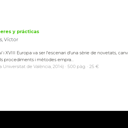
beres y prácticas
, Víctor
V i XVIII Europa va ser l'escenari d'una sèrie de novetats, can
 els procediments i mètodes empra...
a Universitat de València, 2014) · 500 pàg. · 25 €