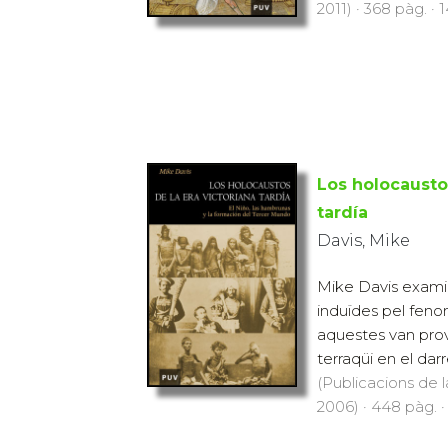
2011) · 368 pàg. · 
Los holocaustos
tardía
Davis, Mike
Mike Davis exami
induïdes pel feno
aquestes van prov
terraqüi en el darre
(Publicacions de l
2006) · 448 pàg. ·