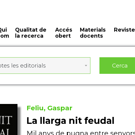
Qui
Qualitat de
Accés
Materials
Reviste
som
la recerca
obert
docents
Cerca
tes les editorials
Feliu, Gaspar
La llarga nit feudal
Mil anys de pugna entre senyors