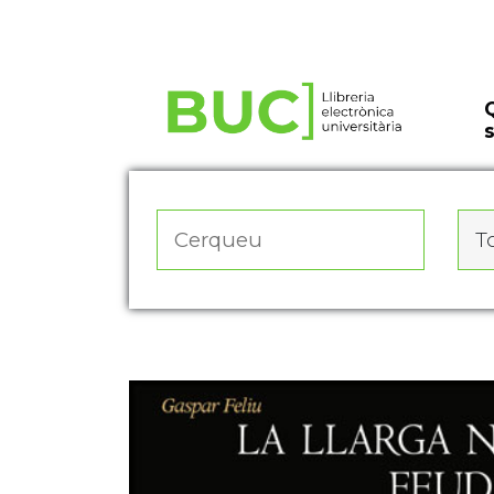
Actualitza les preferències de les cookies
To