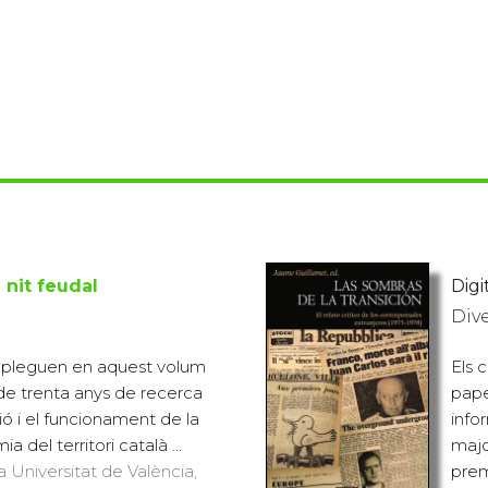
a nit feudal
Digit
Div
'apleguen en aquest volum
Els 
e trenta anys de recerca
pape
ió i el funcionament de la
info
a del territori català ...
majo
a Universitat de València,
prem