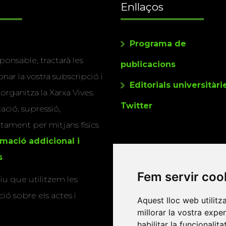
Enllaços
Programa de
ponsable, tractarà les
publicacions
nar la vostra subscripció i
Editorials universitàri
 organitza la Xarxa Vives.
Twitter
cació, supressió,
actament per mitjans físics
rmació addicional i
s
.
Fem servir coo
u que utilitzem les
ió sobre els actes i
Aquest lloc web utilitz
millorar la vostra expe
habilitar la funcionalit