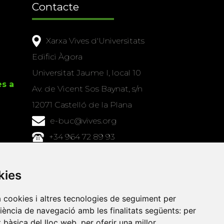
Contacte
Xarxa Vives d'Universitats
Edifici Àgora
Universitat Jaume I, local 10
es a
Av. de Vicent Sos Baynat, s/n
12071 Castelló de la Plana
e-buc@vives.org
+34 964 72 89 93
Amb el suport
kies
de
a cookies i altres tecnologies de seguiment per
riència de navegació amb les finalitats següents:
per
at bàsica del lloc web
,
per oferir una millor