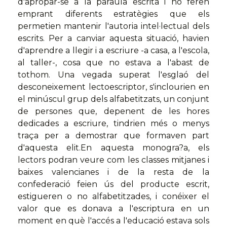
d'apropar-se a la paraula escrita i ho feren
emprant diferents estratègies que els
permetien mantenir l'autoria intel·lectual dels
escrits. Per a canviar aquesta situació, havien
d'aprendre a llegir i a escriure -a casa, a l'escola,
al taller-, cosa que no estava a l'abast de
tothom. Una vegada superat l'esglaó del
desconeixement lectoescriptor, s'inclourien en
el minúscul grup dels alfabetitzats, un conjunt
de persones que, depenent de les hores
dedicades a escriure, tindrien més o menys
traça per a demostrar que formaven part
d'aquesta elit.En aquesta monogra?a, els
lectors podran veure com les classes mitjanes i
baixes valencianes i de la resta de la
confederació feien ús del producte escrit,
estigueren o no alfabetitzades, i conéixer el
valor que es donava a l'escriptura en un
moment en què l'accés a l'educació estava sols