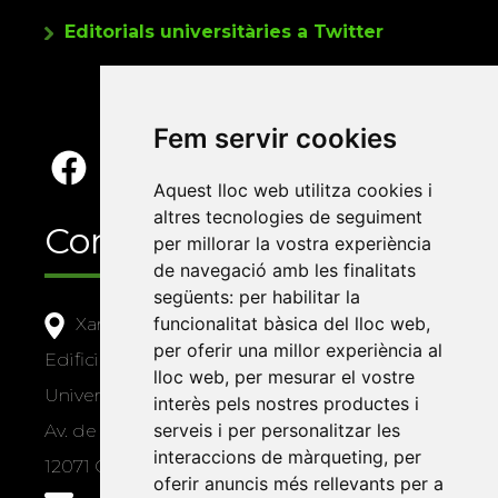
Editorials universitàries a Twitter
Fem servir cookies
Aquest lloc web utilitza cookies i
altres tecnologies de seguiment
Contacte
per millorar la vostra experiència
de navegació amb les finalitats
següents:
per habilitar la
funcionalitat bàsica del lloc web
,
Xarxa Vives d'Universitats
per oferir una millor experiència al
Edifici Àgora
lloc web
,
per mesurar el vostre
Universitat Jaume I, local 10
interès pels nostres productes i
serveis i per personalitzar les
Av. de Vicent Sos Baynat, s/n
interaccions de màrqueting
,
per
12071 Castelló de la Plana
oferir anuncis més rellevants per a