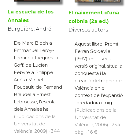
La escuela de los
El naixement d'una
Annales
colònia (2a ed.)
Burguière, André
Diversos autors
De Marc Bloch a
Aquest llibre, Premi
Emmanuel Leroy-
Ferran Soldevila
Ladurie i Jacques Li
(1997) en la seua
Goff, de Lucien
versió original, situa la
Febvre a Philippe
conquesta i la
Ariès i Michel
creació del regne de
Foucault, de Fernand
València en el
Braudel a Ernest
context de l'expansió
Labrousse, l'escola
-predadora i mig...
dels Annales ha...
(Publicacions de la
(Publicacions de la
Universitat de
Universitat de
València, 2006) · 254
València, 2009) · 344
pàg. · 16 €