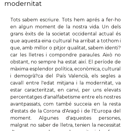
modernitat
Tots sabem escriure. Tots hem aprés a fer-ho
en algun moment de la nostra vida. Un dels
grans èxits de la societat occidental actual és
que aquesta eina cultural ha arribat a tothom i
que, amb millor o pitjor qualitat, sabem identi?
car les lletres i compondre paraules. Això no
obstant, no sempre ha estat així. El període de
màxima esplendor política, econòmica, cultural
i demogrà?ca del País Valencià, els segles a
cavall entre l'edat mitjana i la modernitat, va
estar caracteritzat, en canvi, per uns elevats
percentatges d'analfabetisme entre els nostres
avantpassats, com també succeïa en la resta
d'estats de la Corona d'Aragó i de l'Europa del
moment. Algunes d'aquestes persones,
malgrat no saber de lletra, tenien la necessitat