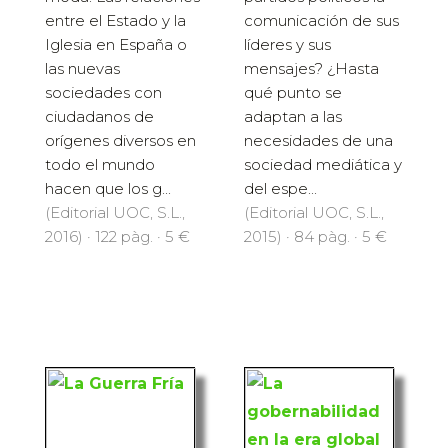
entre el Estado y la
comunicación de sus
Iglesia en España o
líderes y sus
las nuevas
mensajes? ¿Hasta
sociedades con
qué punto se
ciudadanos de
adaptan a las
orígenes diversos en
necesidades de una
todo el mundo
sociedad mediática y
hacen que los g...
del espe...
(Editorial UOC, S.L.,
(Editorial UOC, S.L.,
2016) · 122 pàg. · 5 €
2015) · 84 pàg. · 5 €