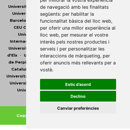
per millorar la vostra experiència
Universitat Abat Oliba CEU
•
Universitat d'Alacant
•
de navegació amb les finalitats
Universitat d'Andorra
•
Universitat Autònoma de
següents:
per habilitar la
Barcelona
•
Universitat de Barcelona
•
Universitat
funcionalitat bàsica del lloc web
,
CEU Cardenal Herrera
•
Universitat de Girona
•
per oferir una millor experiència al
Universitat de les Illes Balears
•
Universitat
lloc web
,
per mesurar el vostre
Internacional de Catalunya
•
Universitat Jaume I
•
interès pels nostres productes i
Universitat de Lleida
•
Universitat Miguel Hernández
serveis i per personalitzar les
d'Elx
•
Universitat Oberta de Catalunya
•
Universitat
interaccions de màrqueting
,
per
de Perpinyà Via Domitia
•
Universitat Politècnica de
oferir anuncis més rellevants per a
Catalunya
•
Universitat Politècnica de València
•
vostè
.
Universitat Pompeu Fabra
•
Universitat Ramon Llull
•
Universitat Rovira i Virgili
•
Universitat de Sàsser
•
Estic d’acord
Universitat de València
•
Universitat de Vic -
Declino
Universitat Central de Catalunya
Canviar preferències
Copyright © 2026
-
Xarxa Vives d'Universitats