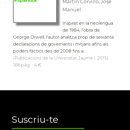
Martín Corvillo, José
Manuel
Inspirat en la neolengua
de 1984, l'obra de
George Orwell, l'autor analitza prop de seixanta
declaracions de governants i mitjans afins als
poders fàctics des de 2008 fins a ...
(Publicacions de la Universitat Jaume I, 2015) ·
166 pàg. · 4 €
Suscriu-te