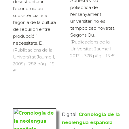
Aquesta visió
desestructurar
polièdrica de
l'economia de
l'ensenyament
subsistència; era
universitari no és
l'agonia de la cultura
tampoc cap novetat.
de l'equilibri entre
Segons Qu...
producció i
(Publicacions de la
necessitats. E...
Universitat Jaume I,
(Publicacions de la
2013) · 378 pàg. · 15 €
Universitat Jaume I,
2005) · 286 pàg. · 15
€
Digital:
Cronología de la
neolengua española