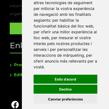
altres tecnologies de seguiment
informació sobre els actes i activitats que
per millorar la vostra experiència
organitza la Xarxa Vives.
de navegació amb les finalitats
següents:
per habilitar la
funcionalitat bàsica del lloc web
,
per oferir una millor experiència al
lloc web
,
per mesurar el vostre
Enllaços
interès pels nostres productes i
serveis i per personalitzar les
interaccions de màrqueting
,
per
oferir anuncis més rellevants per a
Programa de publicacions
vostè
.
Editorials universitàries a Twitter
Estic d’acord
Declino
Canviar preferències