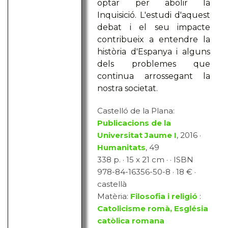
optar per abolir la
Inquisició. L'estudi d'aquest
debat i el seu impacte
contribueix a entendre la
història d'Espanya i alguns
dels problemes que
continua arrossegant la
nostra societat.
Castelló de la Plana:
Publicacions de la
Universitat Jaume I
, 2016 ·
Humanitats
, 49
338 p. · 15 x 21 cm · · ISBN
978-84-16356-50-8 · 18 € ·
castellà
Matèria:
Filosofia i religió
:
Catolicisme romà, Església
catòlica romana