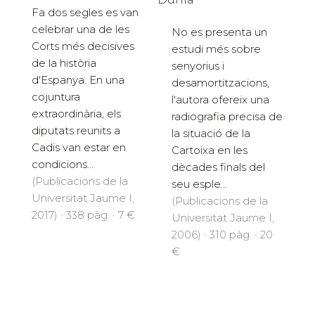
Fa dos segles es van
celebrar una de les
No es presenta un
Corts més decisives
estudi més sobre
de la història
senyorius i
d'Espanya. En una
desamortitzacions,
cojuntura
l'autora ofereix una
extraordinària, els
radiografia precisa de
diputats reunits a
la situació de la
Cadis van estar en
Cartoixa en les
condicions...
dècades finals del
(Publicacions de la
seu esple...
Universitat Jaume I,
(Publicacions de la
2017) · 338 pàg. · 7 €
Universitat Jaume I,
2006) · 310 pàg. · 20
€