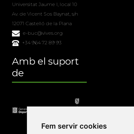
Universitat Jaume I, local 10
Av. de Vicent Sos Baynat, s/n
12071 Castelló de la Plana
e-buc@vives.org
+34 964 72 89 93
Amb el suport
de
Fem servir cookies