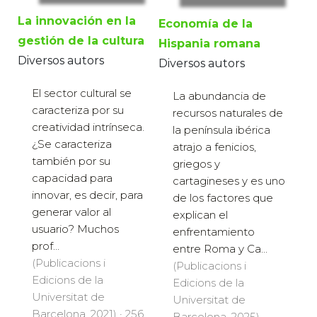
La innovación en la
Economía de la
gestión de la cultura
Hispania romana
Diversos autors
Diversos autors
El sector cultural se
La abundancia de
caracteriza por su
recursos naturales de
creatividad intrínseca.
la península ibérica
¿Se caracteriza
atrajo a fenicios,
también por su
griegos y
capacidad para
cartagineses y es uno
innovar, es decir, para
de los factores que
generar valor al
explican el
usuario? Muchos
enfrentamiento
prof...
entre Roma y Ca...
(Publicacions i
(Publicacions i
Edicions de la
Edicions de la
Universitat de
Universitat de
Barcelona, 2021) · 256
Barcelona, 2025) ·