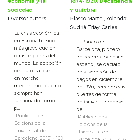
1874-1920. Decadencia
economía y la
y quiebra
sociedad
Blasco Martel, Yolanda;
Diversos autors
Sudrià Triay, Carles
La crisis económica
en Europa ha sido
El Banco de
más grave que en
Barcelona, pionero
otras regiones del
del sistema bancario
mundo. La adopción
español, se declaró
del euro ha puesto
en suspensión de
en marcha
pagos en diciembre
mecanismos que no
de 1920, cerrando sus
siempre han
puertas de forma
funcionado como se
definitiva. El proceso
p...
de...
(Publicacions i
(Publicacions i
Edicions de la
Edicions de la
Universitat de
Universitat de
Barcelona, 2015) · 160
Barcelona, 2016) · 416