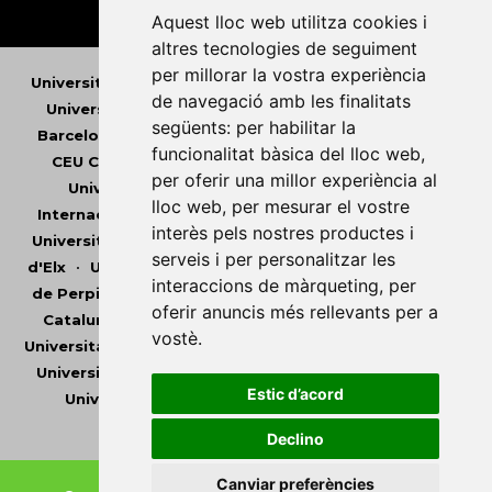
Aquest lloc web utilitza cookies i
altres tecnologies de seguiment
per millorar la vostra experiència
Universitat Abat Oliba CEU
•
Universitat d'Alacant
•
de navegació amb les finalitats
Universitat d'Andorra
•
Universitat Autònoma de
següents:
per habilitar la
Barcelona
•
Universitat de Barcelona
•
Universitat
funcionalitat bàsica del lloc web
,
CEU Cardenal Herrera
•
Universitat de Girona
•
per oferir una millor experiència al
Universitat de les Illes Balears
•
Universitat
lloc web
,
per mesurar el vostre
Internacional de Catalunya
•
Universitat Jaume I
•
interès pels nostres productes i
Universitat de Lleida
•
Universitat Miguel Hernández
serveis i per personalitzar les
d'Elx
•
Universitat Oberta de Catalunya
•
Universitat
interaccions de màrqueting
,
per
de Perpinyà Via Domitia
•
Universitat Politècnica de
oferir anuncis més rellevants per a
Catalunya
•
Universitat Politècnica de València
•
vostè
.
Universitat Pompeu Fabra
•
Universitat Ramon Llull
•
Universitat Rovira i Virgili
•
Universitat de Sàsser
•
Estic d’acord
Universitat de València
•
Universitat de Vic -
Universitat Central de Catalunya
Declino
Canviar preferències