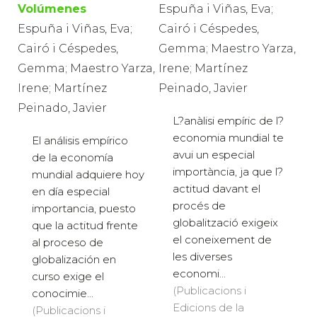
Volúmenes
Espuña i Viñas, Eva;
Espuña i Viñas, Eva;
Cairó i Céspedes,
Cairó i Céspedes,
Gemma; Maestro Yarza,
Gemma; Maestro Yarza,
Irene; Martínez
Irene; Martínez
Peinado, Javier
Peinado, Javier
L?anàlisi empíric de l?
economia mundial te
El análisis empírico
avui un especial
de la economía
importància, ja que l?
mundial adquiere hoy
actitud davant el
en día especial
procés de
importancia, puesto
globalització exigeix
que la actitud frente
el coneixement de
al proceso de
les diverses
globalización en
economi...
curso exige el
(Publicacions i
conocimie...
Edicions de la
(Publicacions i