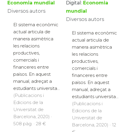
Economia mundial
Digital:
Economia
Diversos autors
mundial
Diversos autors
El sistema econòmic
actual articula de
El sistema econòmic
manera asimètrica
actual articula de
les relacions
manera asimètrica
productives,
les relacions
comercials i
productives,
financeres entre
comercials i
països. En aquest
financeres entre
manual, adreçat a
països. En aquest
estudiants universita...
manual, adreçat a
(Publicacions i
estudiants universita...
Edicions de la
(Publicacions i
Universitat de
Edicions de la
Barcelona, 2020) ·
Universitat de
508 pàg. · 28 €
Barcelona, 2020) · 12
€