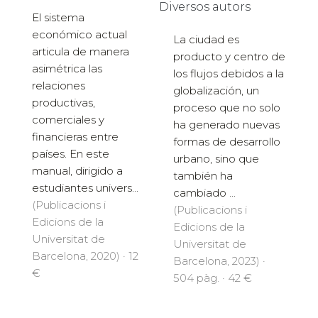
Diversos autors
El sistema
económico actual
La ciudad es
articula de manera
producto y centro de
asimétrica las
los flujos debidos a la
relaciones
globalización, un
productivas,
proceso que no solo
comerciales y
ha generado nuevas
financieras entre
formas de desarrollo
países. En este
urbano, sino que
manual, dirigido a
también ha
estudiantes univers...
cambiado ...
(Publicacions i
(Publicacions i
Edicions de la
Edicions de la
Universitat de
Universitat de
Barcelona, 2020) · 12
Barcelona, 2023) ·
€
504 pàg. · 42 €