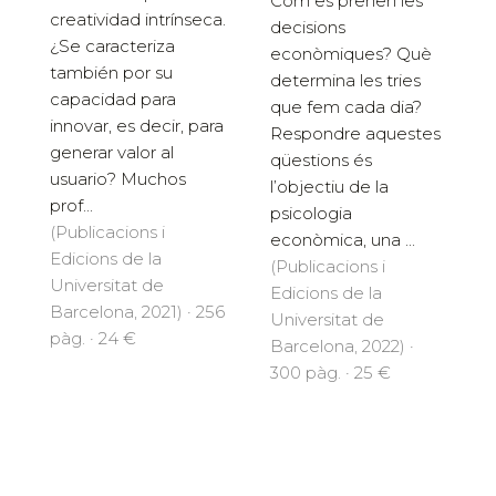
Com es prenen les
creatividad intrínseca.
decisions
¿Se caracteriza
econòmiques? Què
también por su
determi­na les tries
capacidad para
que fem cada dia?
innovar, es decir, para
Respondre aquestes
generar valor al
qües­tions és
usuario? Muchos
l’objectiu de la
prof...
psicologia
(Publicacions i
econòmica, una ...
Edicions de la
(Publicacions i
Universitat de
Edicions de la
Barcelona, 2021) · 256
Universitat de
pàg. · 24 €
Barcelona, 2022) ·
300 pàg. · 25 €