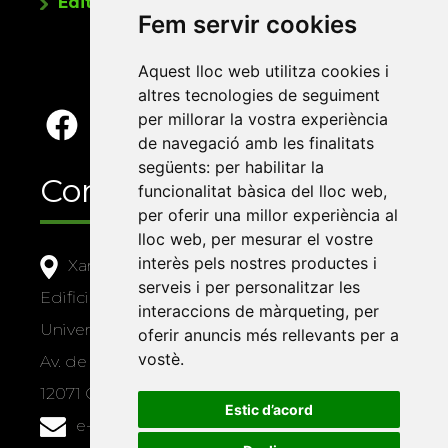
Editorials universitàries a Twitter
Fem servir cookies
Aquest lloc web utilitza cookies i
altres tecnologies de seguiment
per millorar la vostra experiència
de navegació amb les finalitats
següents:
per habilitar la
Contacte
funcionalitat bàsica del lloc web
,
per oferir una millor experiència al
lloc web
,
per mesurar el vostre
interès pels nostres productes i
Xarxa Vives d'Universitats
serveis i per personalitzar les
Edifici Àgora
interaccions de màrqueting
,
per
Universitat Jaume I, local 10
oferir anuncis més rellevants per a
vostè
.
Av. de Vicent Sos Baynat, s/n
12071 Castelló de la Plana
Estic d’acord
e-buc@vives.org