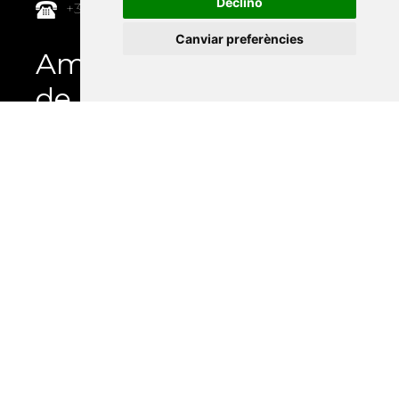
Declino
+34 964 72 89 93
Canviar preferències
Amb el suport
de
Universitat Abat Oliba CEU
•
Universitat d'Alacant
•
Universitat d'Andorra
•
Universitat Autònoma de
Barcelona
•
Universitat de Barcelona
•
Universitat